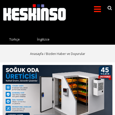
Arama formu
Search this site
Türkçe
İngilizce
Anasayfa
/ Bizden Haber ve Duyurular