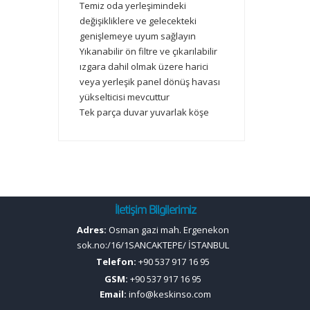
Temiz oda yerleşimindeki
değişikliklere ve gelecekteki
genişlemeye uyum sağlayın
Yıkanabilir ön filtre ve çıkarılabilir
ızgara dahil olmak üzere harici
veya yerleşik panel dönüş havası
yükselticisi mevcuttur
Tek parça duvar yuvarlak köşe
İletişim Bilgilerimiz
Adres:
Osman gazi mah. Ergenekon
sok.no:/16/1SANCAKTEPE/ İSTANBUL
Telefon:
+90 537 917 16 95
GSM:
+90 537 917 16 95
Email:
info@keskinso.com