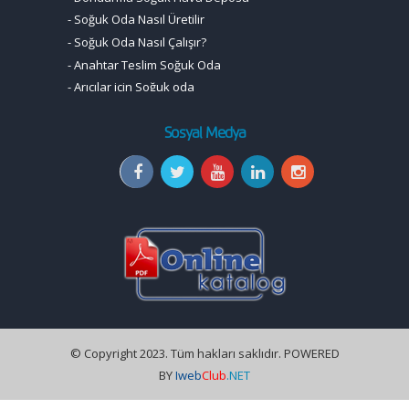
-
Soğuk Oda Nasıl Üretilir
-
Soğuk Oda Nasıl Çalışır?
-
Anahtar Teslim Soğuk Oda
-
Arıcılar için Soğuk oda
Sosyal Medya
© Copyright 2023. Tüm hakları saklıdır. POWERED
BY
Iweb
Club
.NET