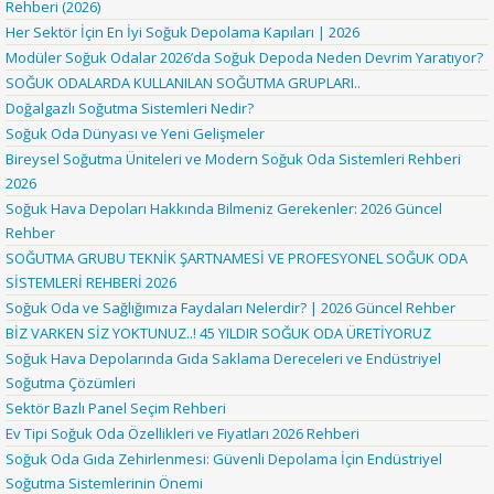
Rehberi (2026)
Her Sektör İçin En İyi Soğuk Depolama Kapıları | 2026
Modüler Soğuk Odalar 2026’da Soğuk Depoda Neden Devrim Yaratıyor?
SOĞUK ODALARDA KULLANILAN SOĞUTMA GRUPLARI..
Doğalgazlı Soğutma Sistemleri Nedir?
Soğuk Oda Dünyası ve Yeni Gelişmeler
Bireysel Soğutma Üniteleri ve Modern Soğuk Oda Sistemleri Rehberi
2026
Soğuk Hava Depoları Hakkında Bilmeniz Gerekenler: 2026 Güncel
Rehber
SOĞUTMA GRUBU TEKNİK ŞARTNAMESİ VE PROFESYONEL SOĞUK ODA
SİSTEMLERİ REHBERİ 2026
Soğuk Oda ve Sağlığımıza Faydaları Nelerdir? | 2026 Güncel Rehber
BİZ VARKEN SİZ YOKTUNUZ..! 45 YILDIR SOĞUK ODA ÜRETİYORUZ
Soğuk Hava Depolarında Gıda Saklama Dereceleri ve Endüstriyel
Soğutma Çözümleri
Sektör Bazlı Panel Seçim Rehberi
Ev Tipi Soğuk Oda Özellikleri ve Fiyatları 2026 Rehberi
Soğuk Oda Gıda Zehirlenmesi: Güvenli Depolama İçin Endüstriyel
Soğutma Sistemlerinin Önemi