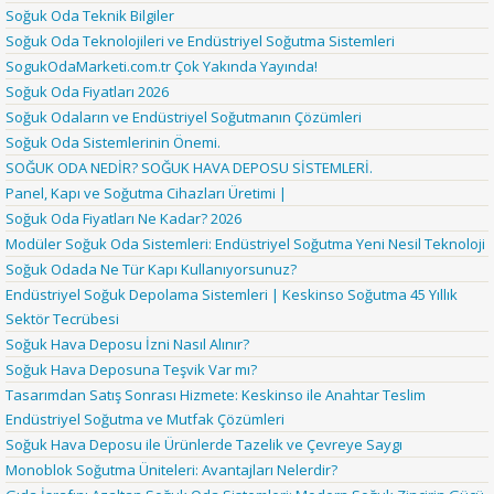
Soğuk Oda Teknik Bilgiler
Soğuk Oda Teknolojileri ve Endüstriyel Soğutma Sistemleri
SogukOdaMarketi.com.tr Çok Yakında Yayında!
Soğuk Oda Fiyatları 2026
Soğuk Odaların ve Endüstriyel Soğutmanın Çözümleri
Soğuk Oda Sistemlerinin Önemi.
SOĞUK ODA NEDİR? SOĞUK HAVA DEPOSU SİSTEMLERİ.
Panel, Kapı ve Soğutma Cihazları Üretimi |
Soğuk Oda Fiyatları Ne Kadar? 2026
Modüler Soğuk Oda Sistemleri: Endüstriyel Soğutma Yeni Nesil Teknoloji
Soğuk Odada Ne Tür Kapı Kullanıyorsunuz?
Endüstriyel Soğuk Depolama Sistemleri | Keskinso Soğutma 45 Yıllık
Sektör Tecrübesi
Soğuk Hava Deposu İzni Nasıl Alınır?
Soğuk Hava Deposuna Teşvik Var mı?
Tasarımdan Satış Sonrası Hizmete: Keskinso ile Anahtar Teslim
Endüstriyel Soğutma ve Mutfak Çözümleri
Soğuk Hava Deposu ile Ürünlerde Tazelik ve Çevreye Saygı
Monoblok Soğutma Üniteleri: Avantajları Nelerdir?