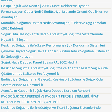
Rehber)
Ev Tipi Soğuk Oda Nedir? | 2026 Güncel Rehber ve Fiyatlar
Fermantasyon Odası Nedir? Endüstriyel Üretimde Önemi, Özellikleri ve
Avantajları
Monoblok Soğutma Ünitesi Nedir? Avantajları, Türleri ve Uygulamaları
(2026 Rehberi)
Soğuk Oda Basınç Ventili Nedir? Endüstriyel Soğutma Sistemlerinde
Hayati Bir Bileşen
Keskinso Soğutma ile Yüksek Performanslı Şok Dondurma Sistemleri
Çevreye Duyarlı Soğuk Hava Deposu: Sürdürülebilir Soğutma Sistemleri
ile Geleceği Koruyun
Soğuk Hava Deposu Panel Boyası RAL 9002 Nedir?
Keskinso Soğutma: Endüstriyel Soğutma ve Anahtar Teslim Soğuk Oda
Çözümlerinde Kalite ve Profesyonellik
Endüstriyel Soğutmanın Geleceği: Keskinso Soğutma ile Soğuk Oda
Sistemlerinde Mükemmellik
Adım Adım Kapsamlı Soğuk Hava Deposu Kurulum Rehberi
PVC SOĞUK ODA PERDESİ VE PVC ŞERİT PERDE SİSTEMLERİ: FİYAT,
KULLANIM VE PROFESYONEL ÇÖZÜMLER
Keskinso Soğutma ile Endüstriyel ve Ticari Soğutma Sistemlerinde