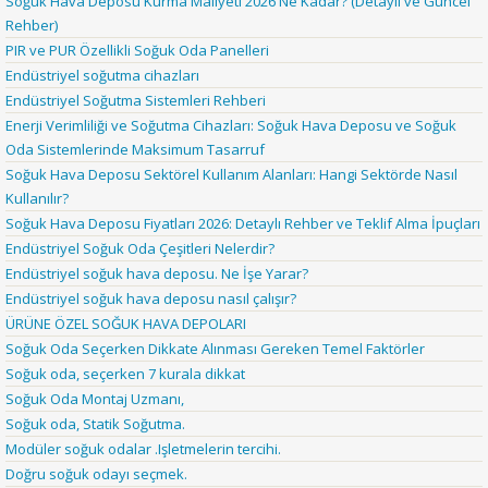
Soğuk Hava Deposu Kurma Maliyeti 2026 Ne Kadar? (Detaylı ve Güncel
Rehber)
PIR ve PUR Özellikli Soğuk Oda Panelleri
Endüstriyel soğutma cihazları
Endüstriyel Soğutma Sistemleri Rehberi
Enerji Verimliliği ve Soğutma Cihazları: Soğuk Hava Deposu ve Soğuk
Oda Sistemlerinde Maksimum Tasarruf
Soğuk Hava Deposu Sektörel Kullanım Alanları: Hangi Sektörde Nasıl
Kullanılır?
Soğuk Hava Deposu Fiyatları 2026: Detaylı Rehber ve Teklif Alma İpuçları
Endüstriyel Soğuk Oda Çeşitleri Nelerdir?
Endüstriyel soğuk hava deposu. Ne İşe Yarar?
Endüstriyel soğuk hava deposu nasıl çalışır?
ÜRÜNE ÖZEL SOĞUK HAVA DEPOLARI
Soğuk Oda Seçerken Dikkate Alınması Gereken Temel Faktörler
Soğuk oda, seçerken 7 kurala dikkat
Soğuk Oda Montaj Uzmanı,
Soğuk oda, Statik Soğutma.
Modüler soğuk odalar .Işletmelerin tercihi.
Doğru soğuk odayı seçmek.