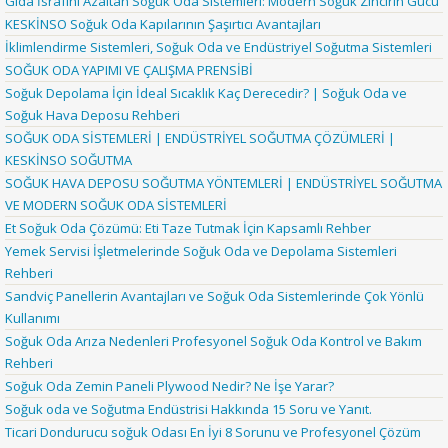
Gıda İsrafını Azaltan Soğuk Oda Sistemleri: Modern Soğuk Zincirin Gücü
KESKİNSO Soğuk Oda Kapılarının Şaşırtıcı Avantajları
İklimlendirme Sistemleri, Soğuk Oda ve Endüstriyel Soğutma Sistemleri
SOĞUK ODA YAPIMI VE ÇALIŞMA PRENSİBİ
Soğuk Depolama İçin İdeal Sıcaklık Kaç Derecedir? | Soğuk Oda ve
Soğuk Hava Deposu Rehberi
SOĞUK ODA SİSTEMLERİ | ENDÜSTRİYEL SOĞUTMA ÇÖZÜMLERİ |
KESKİNSO SOĞUTMA
SOĞUK HAVA DEPOSU SOĞUTMA YÖNTEMLERİ | ENDÜSTRİYEL SOĞUTMA
VE MODERN SOĞUK ODA SİSTEMLERİ
Et Soğuk Oda Çözümü: Eti Taze Tutmak İçin Kapsamlı Rehber
Yemek Servisi İşletmelerinde Soğuk Oda ve Depolama Sistemleri
Rehberi
Sandviç Panellerin Avantajları ve Soğuk Oda Sistemlerinde Çok Yönlü
Kullanımı
Soğuk Oda Arıza Nedenleri Profesyonel Soğuk Oda Kontrol ve Bakım
Rehberi
Soğuk Oda Zemin Paneli Plywood Nedir? Ne İşe Yarar?
Soğuk oda ve Soğutma Endüstrisi Hakkında 15 Soru ve Yanıt.
Ticari Dondurucu soğuk Odası En İyi 8 Sorunu ve Profesyonel Çözüm