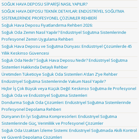
SOĞUK HAVA DEPOSU SİPARİŞİ NASIL YAPILIR?
SOĞUK HAVA DEPOSU TEKNİK DETAYLAR: ENDÜSTRİYEL SOĞUTMA
SİSTEMLERİNDE PROFESYONEL ÇÖZÜMLER REHBERİ
Soğuk Hava Deposu Fiyatlandırma Rehberi 2026:
Soğuk Oda Zemin Nasıl Yapılır? Endüstriyel Soğutma Sistemlerinde
Profesyonel Zemin Uygulama Rehberi
Soğuk Hava Deposu ve Soğutma Dünyası: Endüstriyel Çözümlerde 45
Yıllık Keskinso Güvencesi
Soğuk Oda Nedir? Soğuk Hava Deposu Nedir? Endüstriyel Soğutma
Sistemleri Hakkında Detaylı Rehber
Üretimden Tüketiciye Soğuk Oda Sistemleri A’dan Z’ye Rehber
Endüstriyel Soğutma Sistemlerinde Vakum Nasıl Yapılır?
Hiçbir İş Çok Büyük veya Küçük Değil: Keskinso Soğutma ile Profesyonel
Soğuk Oda ve Endüstriyel Soğutma Sistemleri
Dondurma Soğuk Oda Çözümleri: Endüstriyel Soğutma Sistemlerinde
Profesyonel Depolama Rehberi
Dünyanın En İyi Soğutma Kompresörleri: Endüstriyel Soğutma
Sistemlerinde Güç, Verimlilik ve Profesyonel Çözümler
Soğuk Oda Uzaktan İzleme Sistemi: Endüstriyel Soğutmada Akıllı Kontrol
ve Güvenli Depolama Çözümleri