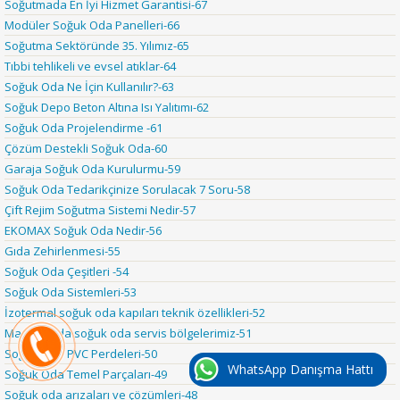
Soğutmada En İyi Hizmet Garantisi-67
Modüler Soğuk Oda Panelleri-66
Soğutma Sektöründe 35. Yılımız-65
Tıbbi tehlikeli ve evsel atıklar-64
Soğuk Oda Ne İçin Kullanılır?-63
Soğuk Depo Beton Altına Isı Yalıtımı-62
Soğuk Oda Projelendirme -61
Çözüm Destekli Soğuk Oda-60
Garaja Soğuk Oda Kurulurmu-59
Soğuk Oda Tedarikçinize Sorulacak 7 Soru-58
Çift Rejim Soğutma Sistemi Nedir-57
EKOMAX Soğuk Oda Nedir-56
Gıda Zehirlenmesi-55
Soğuk Oda Çeşitleri -54
Soğuk Oda Sistemleri-53
İzotermal soğuk oda kapıları teknik özellikleri-52
Marmara'da soğuk oda servis bölgelerimiz-51
Soğuk Oda PVC Perdeleri-50
WhatsApp Danışma Hattı
Soğuk Oda Temel Parçaları-49
Soğuk oda arızaları ve çözümleri-48