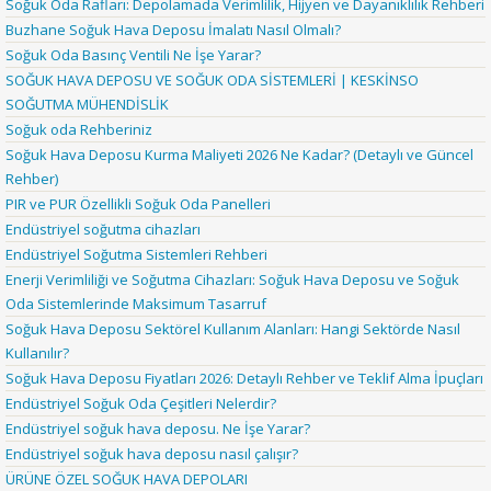
Soğuk Oda Rafları: Depolamada Verimlilik, Hijyen ve Dayanıklılık Rehberi
Buzhane Soğuk Hava Deposu İmalatı Nasıl Olmalı?
Soğuk Oda Basınç Ventili Ne İşe Yarar?
SOĞUK HAVA DEPOSU VE SOĞUK ODA SİSTEMLERİ | KESKİNSO
SOĞUTMA MÜHENDİSLİK
Soğuk oda Rehberiniz
Soğuk Hava Deposu Kurma Maliyeti 2026 Ne Kadar? (Detaylı ve Güncel
Rehber)
PIR ve PUR Özellikli Soğuk Oda Panelleri
Endüstriyel soğutma cihazları
Endüstriyel Soğutma Sistemleri Rehberi
Enerji Verimliliği ve Soğutma Cihazları: Soğuk Hava Deposu ve Soğuk
Oda Sistemlerinde Maksimum Tasarruf
Soğuk Hava Deposu Sektörel Kullanım Alanları: Hangi Sektörde Nasıl
Kullanılır?
Soğuk Hava Deposu Fiyatları 2026: Detaylı Rehber ve Teklif Alma İpuçları
Endüstriyel Soğuk Oda Çeşitleri Nelerdir?
Endüstriyel soğuk hava deposu. Ne İşe Yarar?
Endüstriyel soğuk hava deposu nasıl çalışır?
ÜRÜNE ÖZEL SOĞUK HAVA DEPOLARI