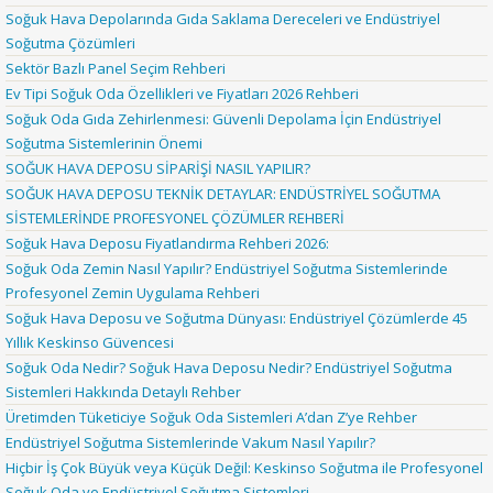
Soğuk Hava Depolarında Gıda Saklama Dereceleri ve Endüstriyel
Soğutma Çözümleri
Sektör Bazlı Panel Seçim Rehberi
Ev Tipi Soğuk Oda Özellikleri ve Fiyatları 2026 Rehberi
Soğuk Oda Gıda Zehirlenmesi: Güvenli Depolama İçin Endüstriyel
Soğutma Sistemlerinin Önemi
SOĞUK HAVA DEPOSU SİPARİŞİ NASIL YAPILIR?
SOĞUK HAVA DEPOSU TEKNİK DETAYLAR: ENDÜSTRİYEL SOĞUTMA
SİSTEMLERİNDE PROFESYONEL ÇÖZÜMLER REHBERİ
Soğuk Hava Deposu Fiyatlandırma Rehberi 2026:
Soğuk Oda Zemin Nasıl Yapılır? Endüstriyel Soğutma Sistemlerinde
Profesyonel Zemin Uygulama Rehberi
Soğuk Hava Deposu ve Soğutma Dünyası: Endüstriyel Çözümlerde 45
Yıllık Keskinso Güvencesi
Soğuk Oda Nedir? Soğuk Hava Deposu Nedir? Endüstriyel Soğutma
Sistemleri Hakkında Detaylı Rehber
Üretimden Tüketiciye Soğuk Oda Sistemleri A’dan Z’ye Rehber
Endüstriyel Soğutma Sistemlerinde Vakum Nasıl Yapılır?
Hiçbir İş Çok Büyük veya Küçük Değil: Keskinso Soğutma ile Profesyonel
Soğuk Oda ve Endüstriyel Soğutma Sistemleri