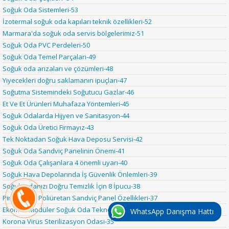
Soğuk Oda Sistemleri-53
İzotermal soğuk oda kapıları teknik özellikleri-52
Marmara'da soğuk oda servis bölgelerimiz-51
Soğuk Oda PVC Perdeleri-50
Soğuk Oda Temel Parçaları-49
Soğuk oda arızaları ve çözümleri-48
Yiyecekleri doğru saklamanın ipuçları-47
Soğutma Sistemindeki Soğutucu Gazlar-46
Et Ve Et Ürünleri Muhafaza Yöntemleri-45
Soğuk Odalarda Hijyen ve Sanitasyon-44
Soğuk Oda Üretici Firmayız-43
Tek Noktadan Soğuk Hava Deposu Servisi-42
Soğuk Oda Sandviç Panelinin Önemi-41
Soğuk Oda Çalışanlara 4 önemli uyarı-40
Soğuk Hava Depolarında İş Güvenlik Önlemleri-39
Soğuk Odanızı Doğru Temizlik İçin 8 İpucu-38
Pir and Pur Poliüretan Sandviç Panel Özellikleri-37
Ekomax Modüler Soğuk Oda Teknolojisi-36
WhatsApp Danışma Hattı
Korona Virüs Sterilizasyon Odası-35