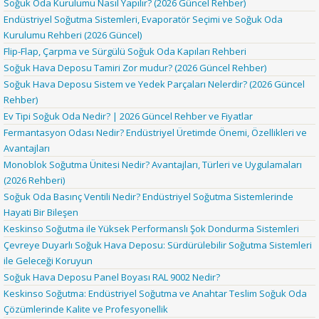
Soğuk Oda Kurulumu Nasıl Yapılır? (2026 Güncel Rehber)
Endüstriyel Soğutma Sistemleri, Evaporatör Seçimi ve Soğuk Oda
Kurulumu Rehberi (2026 Güncel)
Flip-Flap, Çarpma ve Sürgülü Soğuk Oda Kapıları Rehberi
Soğuk Hava Deposu Tamiri Zor mudur? (2026 Güncel Rehber)
Soğuk Hava Deposu Sistem ve Yedek Parçaları Nelerdir? (2026 Güncel
Rehber)
Ev Tipi Soğuk Oda Nedir? | 2026 Güncel Rehber ve Fiyatlar
Fermantasyon Odası Nedir? Endüstriyel Üretimde Önemi, Özellikleri ve
Avantajları
Monoblok Soğutma Ünitesi Nedir? Avantajları, Türleri ve Uygulamaları
(2026 Rehberi)
Soğuk Oda Basınç Ventili Nedir? Endüstriyel Soğutma Sistemlerinde
Hayati Bir Bileşen
Keskinso Soğutma ile Yüksek Performanslı Şok Dondurma Sistemleri
Çevreye Duyarlı Soğuk Hava Deposu: Sürdürülebilir Soğutma Sistemleri
ile Geleceği Koruyun
Soğuk Hava Deposu Panel Boyası RAL 9002 Nedir?
Keskinso Soğutma: Endüstriyel Soğutma ve Anahtar Teslim Soğuk Oda
Çözümlerinde Kalite ve Profesyonellik