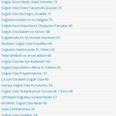
Soğuk Zincir Nedir, Nasıl Yönetilir-73
Soğuk Oda Enerji Tasarrufu İpuçları-72
Soğuk Oda'da Doğru Sıcaklık-71
Soğutma ünitesi ve ısı dalgası-70
Soğuk Hava Depolarını Oluşturan Parçalar-69
Soğuk Oda Bakım ve Servis -68
Soğutmada En İyi Hizmet Garantisi-67
Modüler Soğuk Oda Panelleri-66
Soğutma Sektöründe 35. Yılımız-65
Tıbbi tehlikeli ve evsel atıklar-64
Soğuk Oda Ne İçin Kullanılır?-63
Soğuk Depo Beton Altına Isı Yalıtımı-62
Soğuk Oda Projelendirme -61
Çözüm Destekli Soğuk Oda-60
Garaja Soğuk Oda Kurulurmu-59
Soğuk Oda Tedarikçinize Sorulacak 7 Soru-58
Çift Rejim Soğutma Sistemi Nedir-57
EKOMAX Soğuk Oda Nedir-56
Gıda Zehirlenmesi-55
Soğuk Oda Çeşitleri -54