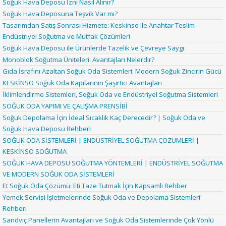
Soğuk Hava Deposu İzni Nasıl Alınır?
Soğuk Hava Deposuna Teşvik Var mı?
Tasarımdan Satış Sonrası Hizmete: Keskinso ile Anahtar Teslim
Endüstriyel Soğutma ve Mutfak Çözümleri
Soğuk Hava Deposu ile Ürünlerde Tazelik ve Çevreye Saygı
Monoblok Soğutma Üniteleri: Avantajları Nelerdir?
Gıda İsrafını Azaltan Soğuk Oda Sistemleri: Modern Soğuk Zincirin Gücü
KESKİNSO Soğuk Oda Kapılarının Şaşırtıcı Avantajları
İklimlendirme Sistemleri, Soğuk Oda ve Endüstriyel Soğutma Sistemleri
SOĞUK ODA YAPIMI VE ÇALIŞMA PRENSİBİ
Soğuk Depolama İçin İdeal Sıcaklık Kaç Derecedir? | Soğuk Oda ve
Soğuk Hava Deposu Rehberi
SOĞUK ODA SİSTEMLERİ | ENDÜSTRİYEL SOĞUTMA ÇÖZÜMLERİ |
KESKİNSO SOĞUTMA
SOĞUK HAVA DEPOSU SOĞUTMA YÖNTEMLERİ | ENDÜSTRİYEL SOĞUTMA
VE MODERN SOĞUK ODA SİSTEMLERİ
Et Soğuk Oda Çözümü: Eti Taze Tutmak İçin Kapsamlı Rehber
Yemek Servisi İşletmelerinde Soğuk Oda ve Depolama Sistemleri
Rehberi
Sandviç Panellerin Avantajları ve Soğuk Oda Sistemlerinde Çok Yönlü