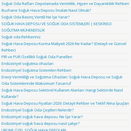
Soğuk Oda Rafları: Depolamada Verimlilik, Hijyen ve Dayanıklılık Rehberi
Buzhane Soğuk Hava Deposu İmalatı Nasıl Olmalı?
Soğuk Oda Basınç Ventili Ne İşe Yarar?
SOĞUK HAVA DEPOSU VE SOĞUK ODA SİSTEMLERİ | KESKİNSO
SOĞUTMA MÜHENDİSLİK
Soğuk oda Rehberiniz
Soğuk Hava Deposu Kurma Maliyeti 2026 Ne Kadar? (Detaylı ve Güncel
Rehber)
PIR ve PUR Özellikli Soğuk Oda Panelleri
Endüstriyel soğutma cihazları
Endüstriyel Soğutma Sistemleri Rehberi
Enerji Verimliliği ve Soğutma Cihazları: Soğuk Hava Deposu ve Soğuk
Oda Sistemlerinde Maksimum Tasarruf
Soğuk Hava Deposu Sektörel Kullanım Alanları: Hangi Sektörde Nasıl
Kullanılır?
Soğuk Hava Deposu Fiyatları 2026: Detaylı Rehber ve Teklif Alma İpuçları
Endüstriyel Soğuk Oda Çeşitleri Nelerdir?
Endüstriyel soğuk hava deposu. Ne İşe Yarar?
Endüstriyel soğuk hava deposu nasıl çalışır?
ÜRÜNE ÖZEL SOĞUK HAVA DEPOLARI