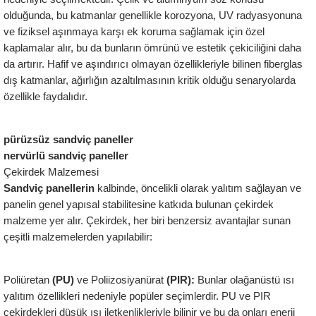
olduğunda, bu katmanlar genellikle korozyona, UV radyasyonuna 
ve fiziksel aşınmaya karşı ek koruma sağlamak için özel 
kaplamalar alır, bu da bunların ömrünü ve estetik çekiciliğini daha 
da artırır. Hafif ve aşındırıcı olmayan özellikleriyle bilinen fiberglas 
dış katmanlar, ağırlığın azaltılmasının kritik olduğu senaryolarda 
özellikle faydalıdır.
pürüzsüz sandviç paneller
nervürlü sandviç paneller
Çekirdek Malzemesi
Sandviç panellerin
 kalbinde, öncelikli olarak yalıtım sağlayan ve 
panelin genel yapısal stabilitesine katkıda bulunan çekirdek 
malzeme yer alır. Çekirdek, her biri benzersiz avantajlar sunan 
çeşitli malzemelerden yapılabilir:
Poliüretan 
(PU) 
ve Poliizosiyanürat 
(PIR):
 Bunlar olağanüstü ısı 
yalıtım özellikleri nedeniyle popüler seçimlerdir. PU ve PIR 
çekirdekleri düşük ısı iletkenlikleriyle bilinir ve bu da onları enerji 