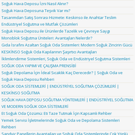
Soğuk Hava Deposu İzni Nasıl Alınır?
Soğuk Hava Deposuna Teşvik Var mı?
Tasarımdan Satış Sonrası Hizmete: Keskinso ile Anahtar Teslim
Endüstriyel Soğutma ve Mutfak Çözümleri
Soğuk Hava Deposu ile Ürünlerde Tazelik ve Çevreye Saygı
Monoblok Soğutma Üniteleri: Avantajları Nelerdir?
Gıda İsrafını Azaltan Soğuk Oda Sistemleri: Modern Soğuk Zincirin Gücü
KESKİNSO Soğuk Oda Kapılarının Şaşırtıcı Avantajları
İklimlendirme Sistemleri, Soğuk Oda ve Endüstriyel Soğutma Sistemleri
SOĞUK ODA YAPIMI VE ÇALIŞMA PRENSİBİ
Soğuk Depolama İçin İdeal Sıcaklık Kaç Derecedir? | Soğuk Oda ve
Soğuk Hava Deposu Rehberi
SOĞUK ODA SİSTEMLERİ | ENDÜSTRİYEL SOĞUTMA ÇÖZÜMLERİ |
KESKİNSO SOĞUTMA
SOĞUK HAVA DEPOSU SOĞUTMA YÖNTEMLERİ | ENDÜSTRİYEL SOĞUTMA
VE MODERN SOĞUK ODA SİSTEMLERİ
Et Soğuk Oda Çözümü: Eti Taze Tutmak İçin Kapsamlı Rehber
Yemek Servisi İşletmelerinde Soğuk Oda ve Depolama Sistemleri
Rehberi
Sandviç Panellerin Avantajları ve Soğuk Oda Sistemlerinde Çok Yönlü