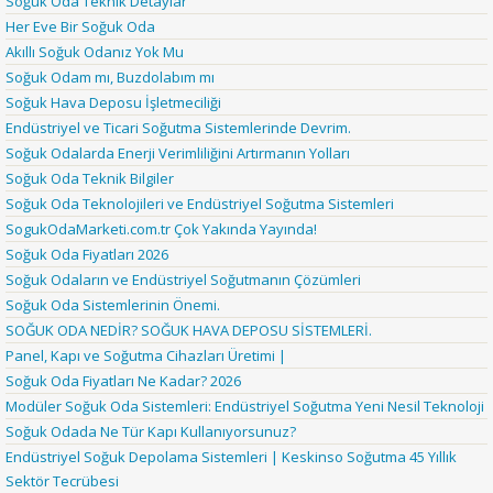
Soğuk Oda Teknik Detaylar
Her Eve Bir Soğuk Oda
Akıllı Soğuk Odanız Yok Mu
Soğuk Odam mı, Buzdolabım mı
Soğuk Hava Deposu İşletmeciliği
Endüstriyel ve Ticari Soğutma Sistemlerinde Devrim.
Soğuk Odalarda Enerji Verimliliğini Artırmanın Yolları
Soğuk Oda Teknik Bilgiler
Soğuk Oda Teknolojileri ve Endüstriyel Soğutma Sistemleri
SogukOdaMarketi.com.tr Çok Yakında Yayında!
Soğuk Oda Fiyatları 2026
Soğuk Odaların ve Endüstriyel Soğutmanın Çözümleri
Soğuk Oda Sistemlerinin Önemi.
SOĞUK ODA NEDİR? SOĞUK HAVA DEPOSU SİSTEMLERİ.
Panel, Kapı ve Soğutma Cihazları Üretimi |
Soğuk Oda Fiyatları Ne Kadar? 2026
Modüler Soğuk Oda Sistemleri: Endüstriyel Soğutma Yeni Nesil Teknoloji
Soğuk Odada Ne Tür Kapı Kullanıyorsunuz?
Endüstriyel Soğuk Depolama Sistemleri | Keskinso Soğutma 45 Yıllık
Sektör Tecrübesi