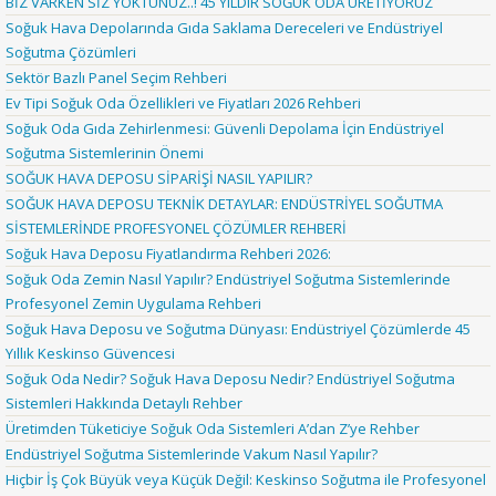
BİZ VARKEN SİZ YOKTUNUZ..! 45 YILDIR SOĞUK ODA ÜRETİYORUZ
Soğuk Hava Depolarında Gıda Saklama Dereceleri ve Endüstriyel
Soğutma Çözümleri
Sektör Bazlı Panel Seçim Rehberi
Ev Tipi Soğuk Oda Özellikleri ve Fiyatları 2026 Rehberi
Soğuk Oda Gıda Zehirlenmesi: Güvenli Depolama İçin Endüstriyel
Soğutma Sistemlerinin Önemi
SOĞUK HAVA DEPOSU SİPARİŞİ NASIL YAPILIR?
SOĞUK HAVA DEPOSU TEKNİK DETAYLAR: ENDÜSTRİYEL SOĞUTMA
SİSTEMLERİNDE PROFESYONEL ÇÖZÜMLER REHBERİ
Soğuk Hava Deposu Fiyatlandırma Rehberi 2026:
Soğuk Oda Zemin Nasıl Yapılır? Endüstriyel Soğutma Sistemlerinde
Profesyonel Zemin Uygulama Rehberi
Soğuk Hava Deposu ve Soğutma Dünyası: Endüstriyel Çözümlerde 45
Yıllık Keskinso Güvencesi
Soğuk Oda Nedir? Soğuk Hava Deposu Nedir? Endüstriyel Soğutma
Sistemleri Hakkında Detaylı Rehber
Üretimden Tüketiciye Soğuk Oda Sistemleri A’dan Z’ye Rehber
Endüstriyel Soğutma Sistemlerinde Vakum Nasıl Yapılır?
Hiçbir İş Çok Büyük veya Küçük Değil: Keskinso Soğutma ile Profesyonel