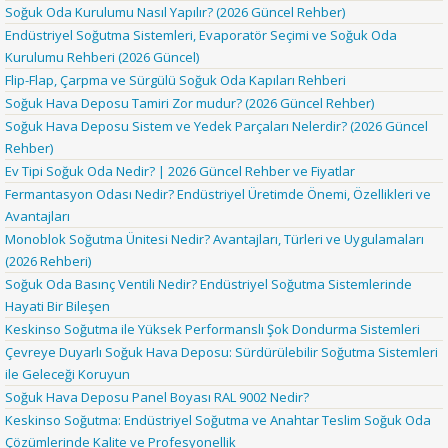
Soğuk Oda Kurulumu Nasıl Yapılır? (2026 Güncel Rehber)
Endüstriyel Soğutma Sistemleri, Evaporatör Seçimi ve Soğuk Oda
Kurulumu Rehberi (2026 Güncel)
Flip-Flap, Çarpma ve Sürgülü Soğuk Oda Kapıları Rehberi
Soğuk Hava Deposu Tamiri Zor mudur? (2026 Güncel Rehber)
Soğuk Hava Deposu Sistem ve Yedek Parçaları Nelerdir? (2026 Güncel
Rehber)
Ev Tipi Soğuk Oda Nedir? | 2026 Güncel Rehber ve Fiyatlar
Fermantasyon Odası Nedir? Endüstriyel Üretimde Önemi, Özellikleri ve
Avantajları
Monoblok Soğutma Ünitesi Nedir? Avantajları, Türleri ve Uygulamaları
(2026 Rehberi)
Soğuk Oda Basınç Ventili Nedir? Endüstriyel Soğutma Sistemlerinde
Hayati Bir Bileşen
Keskinso Soğutma ile Yüksek Performanslı Şok Dondurma Sistemleri
Çevreye Duyarlı Soğuk Hava Deposu: Sürdürülebilir Soğutma Sistemleri
ile Geleceği Koruyun
Soğuk Hava Deposu Panel Boyası RAL 9002 Nedir?
Keskinso Soğutma: Endüstriyel Soğutma ve Anahtar Teslim Soğuk Oda
Çözümlerinde Kalite ve Profesyonellik