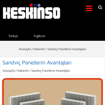
Arama formu
Search this site
Türkçe
İngilizce
Anasayfa
/
Haberler
/ Sandviç Panellerin Avantajları
Sandviç Panellerin Avantajları
Anasayfa
/
Haberler
/ Sandviç Panellerin Avantajları