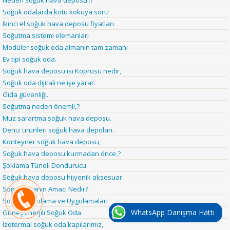
Soğuk odalarda kötü kokuya son.!
Ikinci el soğuk hava deposu fiyatları
Soğutma sistemi elemanları
Modüler soğuk oda almanın tam zamanı
Ev tipi soğuk oda.
Soğuk hava deposu ısı Köprüsü nedir,
Soğuk oda dijitali ne işe yarar.
Gıda güvenliği.
Soğutma neden önemli,?
Muz sarartma soğuk hava deposu.
Deniz ürünleri soğuk hava depoları.
Konteyner soğuk hava deposu,
Soğuk hava deposu kurmadan önce.?
Şoklama Tüneli Dondurucu
Soğuk hava deposu hijyenik aksesuar.
Soğuk Odanın Amacı Nedir?
Soğuk Depolama ve Uygulamaları
WhatsApp Danışma Hattı
Güneş Enerjili Soğuk Oda
Izotermal soğuk oda kapılarımız,