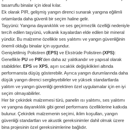
tasarruflu binalar için ideal kılar. 
Ek olarak PIR, gelişmiş yangın direnci sunarak yangına eğilimli 
ortamlarda daha güvenli bir seçim haline gelir.
Taşyünü: Yangına dayanıklılık ve ses geçirmezlik özelliği nedeniyle 
tercih edilen taşyünü, volkanik kayalardan elde edilen bir mineral 
yündür. Bu malzeme özellikle ses yalıtımı ve yangın güvenliğinin 
önemli olduğu binalar için uygundur.
Genişletilmiş Polistiren 
(EPS) 
ve Ekstrüde Polistiren 
(XPS)
:  
Genellikle
 PU 
ve
 PIR
'den daha az yalıtkandır ve yapısal olarak 
stabildirler. 
EPS
 ve 
XPS
, aşırı sıcaklık değişiklikleri altında 
performansta düşüş gösterebilir. Ayrıca yangın durumlarında daha 
düşük yangın direnci sergileyebilirler ve yüksek standartlarda 
yalıtım ve yangın güvenliği gerektiren özel uygulamalar için en iyi 
seçim olmayabilirler.
Her bir çekirdek malzemesi türü, panelin ısı yalıtımı, ses yalıtımı 
ve yangına dayanıklılık gibi genel performans özelliklerine katkıda 
bulunur. Çekirdek malzemenin seçimi, iklim koşulları, yangın 
güvenliği standartları ve akustik gereksinimler dahil olmak üzere 
bina projesinin özel gereksinimlerine bağlıdır.