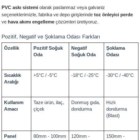
PVC askı sistemi
 olarak paslanmaz veya galvaniz 
seçeneklerimizle, fabrika ve depo girişlerinde 
toz önleyici perde
ve 
hava akımı engelleme
 çözümleri üretiyoruz.
Pozitif, Negatif ve Şoklama Odası Farkları
Özellik
Pozitif Soğuk 
Negatif 
Şoklama 
Oda
Soğuk Oda
Odası
Sıcaklık 
+5°C / -5°C
-18°C / -25°C
-30°C / -40°C
Aralığı
Kullanım 
Taze ürün, ilaç, 
Donmuş gıda, 
Hızlı 
Amacı
çiçek
dondurma
dondurma 
(Blast)
Panel 
80mm - 100mm
120mm - 
150mm - 