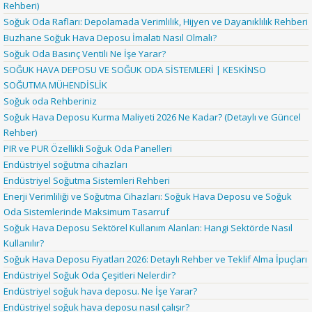
Rehberi)
Soğuk Oda Rafları: Depolamada Verimlilik, Hijyen ve Dayanıklılık Rehberi
Buzhane Soğuk Hava Deposu İmalatı Nasıl Olmalı?
Soğuk Oda Basınç Ventili Ne İşe Yarar?
SOĞUK HAVA DEPOSU VE SOĞUK ODA SİSTEMLERİ | KESKİNSO
SOĞUTMA MÜHENDİSLİK
Soğuk oda Rehberiniz
Soğuk Hava Deposu Kurma Maliyeti 2026 Ne Kadar? (Detaylı ve Güncel
Rehber)
PIR ve PUR Özellikli Soğuk Oda Panelleri
Endüstriyel soğutma cihazları
Endüstriyel Soğutma Sistemleri Rehberi
Enerji Verimliliği ve Soğutma Cihazları: Soğuk Hava Deposu ve Soğuk
Oda Sistemlerinde Maksimum Tasarruf
Soğuk Hava Deposu Sektörel Kullanım Alanları: Hangi Sektörde Nasıl
Kullanılır?
Soğuk Hava Deposu Fiyatları 2026: Detaylı Rehber ve Teklif Alma İpuçları
Endüstriyel Soğuk Oda Çeşitleri Nelerdir?
Endüstriyel soğuk hava deposu. Ne İşe Yarar?
Endüstriyel soğuk hava deposu nasıl çalışır?