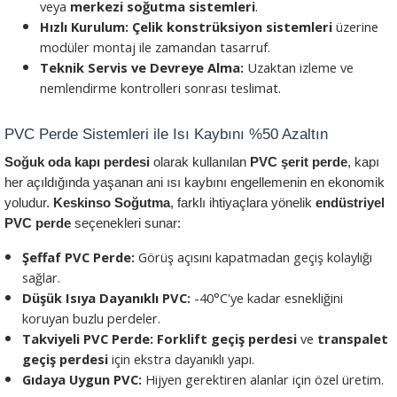
veya 
merkezi soğutma sistemleri
.
Hızlı Kurulum:
Çelik konstrüksiyon sistemleri
 üzerine 
modüler montaj ile zamandan tasarruf.
Teknik Servis ve Devreye Alma:
 Uzaktan izleme ve 
nemlendirme kontrolleri sonrası teslimat.
PVC Perde Sistemleri ile Isı Kaybını %50 Azaltın
Soğuk oda kapı perdesi
 olarak kullanılan 
PVC şerit perde
, kapı 
her açıldığında yaşanan ani ısı kaybını engellemenin en ekonomik 
yoludur. 
Keskinso Soğutma
, farklı ihtiyaçlara yönelik 
endüstriyel 
PVC perde
 seçenekleri sunar:
Şeffaf PVC Perde:
 Görüş açısını kapatmadan geçiş kolaylığı 
sağlar.
Düşük Isıya Dayanıklı PVC:
 -40°C'ye kadar esnekliğini 
koruyan buzlu perdeler.
Takviyeli PVC Perde:
Forklift geçiş perdesi
 ve 
transpalet 
geçiş perdesi
 için ekstra dayanıklı yapı.
Gıdaya Uygun PVC:
 Hijyen gerektiren alanlar için özel üretim.