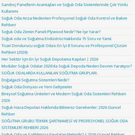
Sandviç Panellerin Avantajları ve Soğuk Oda Sistemlerinde Çok Yönlü
Kullanımı
Soğuk Oda Arıza Nedenleri Profesyonel Soğuk Oda Kontrol ve Bakım
Rehberi
Soğuk Oda Zemin Paneli Plywood Nedir? Ne İşe Yarar?
Soğuk oda ve Soğutma Endüstrisi Hakkında 15 Soru ve Yanıt.
Ticari Dondurucu soğuk Odası En İyi 8 Sorunu ve Profesyonel Çözüm
Rehberi (2026)
Her Sektör İçin En İyi Soğuk Depolama Kapıları | 2026
Modüler Soğuk Odalar 2026’da Soğuk Depoda Neden Devrim Yaratıyor?
SOĞUK ODALARDA KULLANILAN SOĞUTMA GRUPLARI..
Doğalgazlı Soğutma Sistemleri Nedir?
Soğuk Oda Dünyası ve Yeni Gelişmeler
Bireysel Soğutma Üniteleri ve Modern Soğuk Oda Sistemleri Rehberi
2026
Soğuk Hava Depoları Hakkında Bilmeniz Gerekenler: 2026 Güncel
Rehber
SOĞUTMA GRUBU TEKNİK ŞARTNAMESİ VE PROFESYONEL SOĞUK ODA
SİSTEMLERİ REHBERİ 2026
Soğuk Oda ve Sağlığımıza Faydaları Nelerdir? | 2026 Güncel Rehber