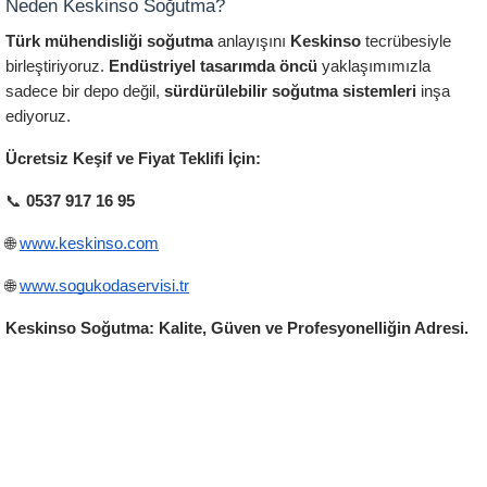
Neden Keskinso Soğutma?
Türk mühendisliği soğutma
 anlayışını
 Keskinso
 tecrübesiyle 
birleştiriyoruz. 
Endüstriyel tasarımda öncü
 yaklaşımımızla 
sadece bir depo değil, 
sürdürülebilir soğutma sistemleri
 inşa 
ediyoruz.
Ücretsiz Keşif ve Fiyat Teklifi İçin:
📞 
0537 917 16 95
🌐
www.keskinso.com
🌐
www.sogukodaservisi.tr
Keskinso Soğutma: Kalite, Güven ve Profesyonelliğin Adresi.