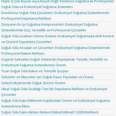
Hiçbir İş Çok Büyük veya Küçük Değil: Keskinso Soğutma ile Profesyonel
Soğuk Oda ve Endüstriyel Soğutma Sistemleri
Dondurma Soğuk Oda Çözümleri: Endüstriyel Soğutma Sistemlerinde
Profesyonel Depolama Rehberi
Dünyanın En İyi Soğutma Kompresörleri: Endüstriyel Soğutma
Sistemlerinde Güç, Verimlilik ve Profesyonel Çözümler
Soğuk Oda Uzaktan İzleme Sistemi: Endüstriyel Soğutmada Akıllı Kontrol
ve Güvenli Depolama Çözümleri
Soğuk Oda Arızaları ve Çözümleri: Endüstriyel Soğutma Sistemlerinde
Profesyonel Bakım Rehberi
Organik Sebzeleri Soğuk Odalarda Depolamak: Tazelik, Verimlilik ve
Endüstriyel Soğutma Sistemlerinin Önemi
Ticari Soğuk Oda Bakım ve Temizlik İpuçları
Sebzeler ve Meyveler için Soğuk Depo: Faydaları ve Önemi
Gıda Endüstrisinde Soğuk Zincirin Önemi
İdeal Soğuk Oda Sıcaklığı: Tam Bir Depolama Rehberi ve Endüstriyel
Çözümler
Soğuk Oda Kapı Kilitlerinin Kapılardaki Önemi ve Endüstriyel Soğutma
Sistemlerine Etkisi
Soğuk Oda Satın Alırken Nelere Dikkat Edilmeli? (2026 Rehberi)