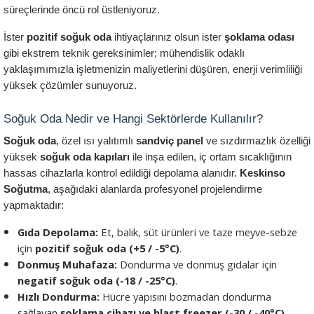
süreçlerinde öncü rol üstleniyoruz.
İster 
pozitif soğuk oda
 ihtiyaçlarınız olsun ister 
şoklama odası
gibi ekstrem teknik gereksinimler; mühendislik odaklı 
yaklaşımımızla işletmenizin maliyetlerini düşüren, enerji verimliliği 
yüksek çözümler sunuyoruz.
Soğuk Oda Nedir ve Hangi Sektörlerde Kullanılır?
Soğuk oda
, özel ısı yalıtımlı 
sandviç panel
 ve sızdırmazlık özelliği 
yüksek 
soğuk oda kapıları
 ile inşa edilen, iç ortam sıcaklığının 
hassas cihazlarla kontrol edildiği depolama alanıdır. 
Keskinso 
Soğutma
, aşağıdaki alanlarda profesyonel projelendirme 
yapmaktadır:
Gıda Depolama:
 Et, balık, süt ürünleri ve taze meyve-sebze 
için 
pozitif soğuk oda (+5 / -5°C)
.
Donmuş Muhafaza:
 Dondurma ve donmuş gıdalar için 
negatif soğuk oda (-18 / -25°C)
.
Hızlı Dondurma:
 Hücre yapısını bozmadan dondurma 
sağlayan 
şoklama cihazı ve blast freezer (-30 / -40°C)
.