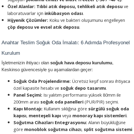
Özel Alanlar:
Tıbbi atık deposu, tehlikeli atık deposu
 ve 
laboratuvarlar için 
inkübasyon odası
.
Hijyenik Çözümler:
 Koku ve bakteri oluşumunu engelleyen 
çöp deposu ve evsel atık deposu
.
Anahtar Teslim Soğuk Oda İmalatı: 6 Adımda Profesyonel 
Kurulum
İşletmenizin ihtiyacı olan 
soğuk hava deposu kurulumu
, 
Keskinso güvencesiyle şu aşamalardan geçer:
Soğuk Oda Projelendirme:
 Ücretsiz keşif sonrası ihtiyaca 
özel kapasite hesabı ve 
soğuk depo tasarımı
.
Panel Seçimi:
 Isı yalıtım performansı yüksek 80mm ile 
200mm arası 
soğuk oda panelleri
 (PUR/PIR) seçimi.
Kapı Montajı:
 Kullanım sıklığına göre 
sürgülü soğuk oda 
kapısı
, 
menteşeli kapı
 veya 
monoray kapı sistemleri
.
Soğutma Cihazları Entegrasyonu:
 Alanın büyüklüğüne 
göre 
monoblok soğutma cihazı
, 
split soğutma sistemi