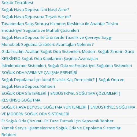
Sektör Tecrübesi
Soğuk Hava Deposu İzni Nasıl Alınır?
Soğuk Hava Deposuna Teşvik Var mı?
Tasarımdan Satış Sonrası Hizmete: Keskinso ile Anahtar Teslim
Endüstriyel Soğutma ve Mutfak Çözümleri
Soğuk Hava Deposu ile Ürünlerde Tazelik ve Çevreye Saygı
Monoblok Soğutma Üniteleri: Avantajları Nelerdir?
Gıda İsrafını Azaltan Soğuk Oda Sistemleri: Modern Soğuk Zincirin Gücü
KESKİNSO Soğuk Oda Kapılarının Şaşırtıcı Avantajları
İklimlendirme Sistemleri, Soğuk Oda ve Endüstriyel Soğutma Sistemleri
SOĞUK ODA YAPIMI VE ÇALIŞMA PRENSİBİ
Soğuk Depolama İçin İdeal Sıcaklık Kaç Derecedir? | Soğuk Oda ve
Soğuk Hava Deposu Rehberi
SOĞUK ODA SİSTEMLERİ | ENDÜSTRİYEL SOĞUTMA ÇÖZÜMLERİ |
KESKİNSO SOĞUTMA
SOĞUK HAVA DEPOSU SOĞUTMA YÖNTEMLERİ | ENDÜSTRİYEL SOĞUTMA
VE MODERN SOĞUK ODA SİSTEMLERİ
Et Soğuk Oda Çözümü: Eti Taze Tutmak İçin Kapsamlı Rehber
Yemek Servisi İşletmelerinde Soğuk Oda ve Depolama Sistemleri
Rehberi