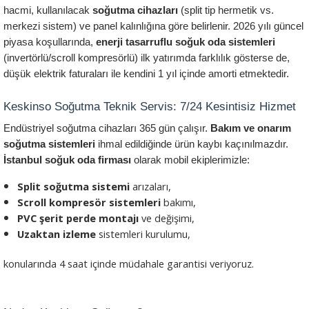
hacmi, kullanılacak 
soğutma cihazları
 (split tip hermetik vs. 
merkezi sistem) ve panel kalınlığına göre belirlenir. 2026 yılı güncel 
piyasa koşullarında, 
enerji tasarruflu soğuk oda sistemleri
(invertörlü/scroll kompresörlü) ilk yatırımda farklılık gösterse de, 
düşük elektrik faturaları ile kendini 1 yıl içinde amorti etmektedir.
Keskinso Soğutma Teknik Servis: 7/24 Kesintisiz Hizmet
Endüstriyel soğutma cihazları 365 gün çalışır. 
Bakım ve onarım 
soğutma sistemleri
 ihmal edildiğinde ürün kaybı kaçınılmazdır. 
İstanbul soğuk oda firması
 olarak mobil ekiplerimizle:
Split soğutma sistemi
 arızaları,
Scroll kompresör sistemleri
 bakımı,
PVC şerit perde montajı
 ve değişimi,
Uzaktan izleme
 sistemleri kurulumu,
konularında 4 saat içinde müdahale garantisi veriyoruz.