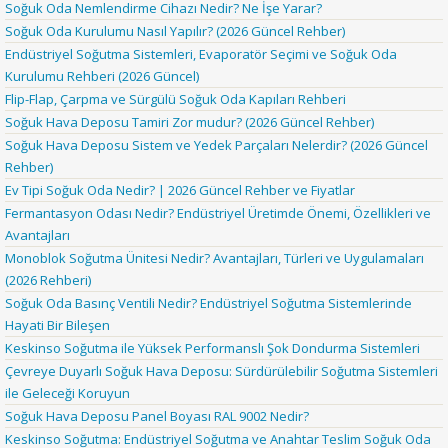
Soğuk Oda Nemlendirme Cihazı Nedir? Ne İşe Yarar?
Soğuk Oda Kurulumu Nasıl Yapılır? (2026 Güncel Rehber)
Endüstriyel Soğutma Sistemleri, Evaporatör Seçimi ve Soğuk Oda
Kurulumu Rehberi (2026 Güncel)
Flip-Flap, Çarpma ve Sürgülü Soğuk Oda Kapıları Rehberi
Soğuk Hava Deposu Tamiri Zor mudur? (2026 Güncel Rehber)
Soğuk Hava Deposu Sistem ve Yedek Parçaları Nelerdir? (2026 Güncel
Rehber)
Ev Tipi Soğuk Oda Nedir? | 2026 Güncel Rehber ve Fiyatlar
Fermantasyon Odası Nedir? Endüstriyel Üretimde Önemi, Özellikleri ve
Avantajları
Monoblok Soğutma Ünitesi Nedir? Avantajları, Türleri ve Uygulamaları
(2026 Rehberi)
Soğuk Oda Basınç Ventili Nedir? Endüstriyel Soğutma Sistemlerinde
Hayati Bir Bileşen
Keskinso Soğutma ile Yüksek Performanslı Şok Dondurma Sistemleri
Çevreye Duyarlı Soğuk Hava Deposu: Sürdürülebilir Soğutma Sistemleri
ile Geleceği Koruyun
Soğuk Hava Deposu Panel Boyası RAL 9002 Nedir?
Keskinso Soğutma: Endüstriyel Soğutma ve Anahtar Teslim Soğuk Oda