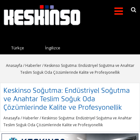
Arama formu
Search this site
Türkçe
İngilizce
Anasayfa
/
Haberler
/ Keskinso Soğutma: Endüstriyel Soğutma ve Anahtar
Teslim Soğuk Oda Çözümlerinde Kalite ve Profesyonellik
Keskinso Soğutma: Endüstriyel Soğutma
ve Anahtar Teslim Soğuk Oda
Çözümlerinde Kalite ve Profesyonellik
Anasayfa
/
Haberler
/ Keskinso Soğutma: Endüstriyel Soğutma ve Anahtar
Teslim Soğuk Oda Çözümlerinde Kalite ve Profesyonellik