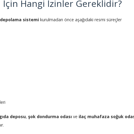
çin Hangi İzinler Gereklidir?
 depolama sistemi
kurulmadan önce aşağıdaki resmi süreçler
eri
gıda deposu
,
şok dondurma odası
ve
ilaç muhafaza soğuk oda
ır.