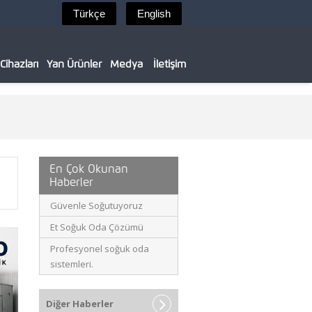
ihazları
Yan Ürünler
Medya
İletişim
En Çok Okunan
Haberler
Güvenle Soğutuyoruz
Et Soğuk Oda Çözümü
Profesyonel soğuk oda
sistemleri.
Diğer Haberler