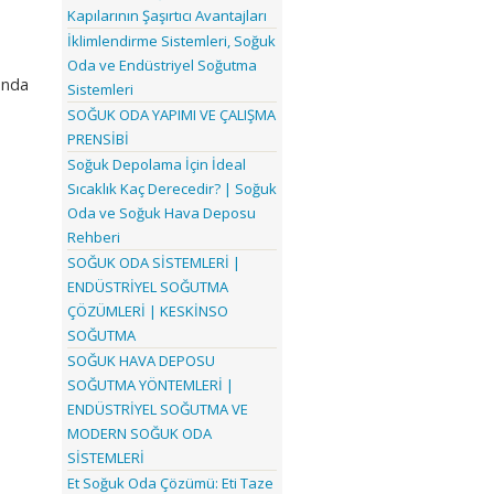
Kapılarının Şaşırtıcı Avantajları
İklimlendirme Sistemleri, Soğuk
Oda ve Endüstriyel Soğutma
unda
Sistemleri
SOĞUK ODA YAPIMI VE ÇALIŞMA
PRENSİBİ
Soğuk Depolama İçin İdeal
Sıcaklık Kaç Derecedir? | Soğuk
Oda ve Soğuk Hava Deposu
Rehberi
SOĞUK ODA SİSTEMLERİ |
ENDÜSTRİYEL SOĞUTMA
ÇÖZÜMLERİ | KESKİNSO
SOĞUTMA
SOĞUK HAVA DEPOSU
SOĞUTMA YÖNTEMLERİ |
.
ENDÜSTRİYEL SOĞUTMA VE
MODERN SOĞUK ODA
SİSTEMLERİ
Et Soğuk Oda Çözümü: Eti Taze