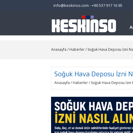
info@keskinso.com
-
+90 537 917 16 95
A
Anasayfa
/
Haberler
/ Soğuk Hava Deposu İzni Nas
Soğuk Hava Deposu İzni Nas
Anasayfa
/
Haberler
/ Soğuk Hava Deposu İzni N