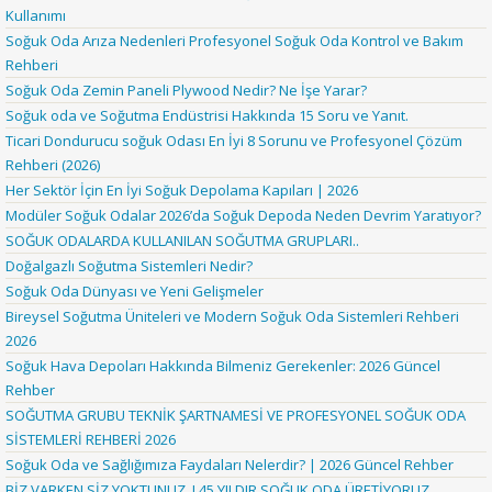
Kullanımı
Soğuk Oda Arıza Nedenleri Profesyonel Soğuk Oda Kontrol ve Bakım
Rehberi
Soğuk Oda Zemin Paneli Plywood Nedir? Ne İşe Yarar?
Soğuk oda ve Soğutma Endüstrisi Hakkında 15 Soru ve Yanıt.
Ticari Dondurucu soğuk Odası En İyi 8 Sorunu ve Profesyonel Çözüm
Rehberi (2026)
Her Sektör İçin En İyi Soğuk Depolama Kapıları | 2026
Modüler Soğuk Odalar 2026’da Soğuk Depoda Neden Devrim Yaratıyor?
SOĞUK ODALARDA KULLANILAN SOĞUTMA GRUPLARI..
Doğalgazlı Soğutma Sistemleri Nedir?
Soğuk Oda Dünyası ve Yeni Gelişmeler
Bireysel Soğutma Üniteleri ve Modern Soğuk Oda Sistemleri Rehberi
2026
Soğuk Hava Depoları Hakkında Bilmeniz Gerekenler: 2026 Güncel
Rehber
SOĞUTMA GRUBU TEKNİK ŞARTNAMESİ VE PROFESYONEL SOĞUK ODA
SİSTEMLERİ REHBERİ 2026
Soğuk Oda ve Sağlığımıza Faydaları Nelerdir? | 2026 Güncel Rehber
BİZ VARKEN SİZ YOKTUNUZ..! 45 YILDIR SOĞUK ODA ÜRETİYORUZ