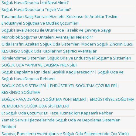
Soğuk Hava Deposu İzni Nasıl Alınır?
Soğuk Hava Deposuna Teşvik Var mı?
Tasarımdan Satış Sonrası Hizmete: Keskinso ile Anahtar Teslim
Endüstriyel Soğutma ve Mutfak Çözümleri
Soğuk Hava Deposu ile Ürünlerde Tazelik ve Çevreye Saygı
Monoblok Soğutma Üniteleri: Avantajları Nelerdir?
Gıda İsrafını Azaltan Soğuk Oda Sistemleri: Modern Soğuk Zincirin Gücü
KESKİNSO Soğuk Oda Kapılarının Şaşırtıcı Avantajları
İklimlendirme Sistemleri, Soğuk Oda ve Endüstriyel Soğutma Sistemleri
SOĞUK ODA YAPIMI VE ÇALIŞMA PRENSİBİ
Soğuk Depolama İçin İdeal Sıcaklık Kaç Derecedir? | Soğuk Oda ve
Soğuk Hava Deposu Rehberi
SOĞUK ODA SİSTEMLERİ | ENDÜSTRİYEL SOĞUTMA ÇÖZÜMLERİ |
KESKİNSO SOĞUTMA
SOĞUK HAVA DEPOSU SOĞUTMA YÖNTEMLERİ | ENDÜSTRİYEL SOĞUTMA
VE MODERN SOĞUK ODA SİSTEMLERİ
Et Soğuk Oda Çözümü: Eti Taze Tutmak İçin Kapsamlı Rehber
Yemek Servisi İşletmelerinde Soğuk Oda ve Depolama Sistemleri
Rehberi
Sandviç Panellerin Avantajları ve Soğuk Oda Sistemlerinde Çok Yönlü