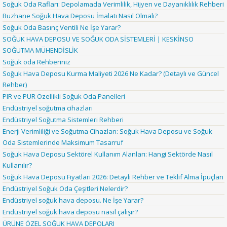
Soğuk Oda Rafları: Depolamada Verimlilik, Hijyen ve Dayanıklılık Rehberi
Buzhane Soğuk Hava Deposu İmalatı Nasıl Olmalı?
Soğuk Oda Basınç Ventili Ne İşe Yarar?
SOĞUK HAVA DEPOSU VE SOĞUK ODA SİSTEMLERİ | KESKİNSO
SOĞUTMA MÜHENDİSLİK
Soğuk oda Rehberiniz
Soğuk Hava Deposu Kurma Maliyeti 2026 Ne Kadar? (Detaylı ve Güncel
Rehber)
PIR ve PUR Özellikli Soğuk Oda Panelleri
Endüstriyel soğutma cihazları
Endüstriyel Soğutma Sistemleri Rehberi
Enerji Verimliliği ve Soğutma Cihazları: Soğuk Hava Deposu ve Soğuk
Oda Sistemlerinde Maksimum Tasarruf
Soğuk Hava Deposu Sektörel Kullanım Alanları: Hangi Sektörde Nasıl
Kullanılır?
Soğuk Hava Deposu Fiyatları 2026: Detaylı Rehber ve Teklif Alma İpuçları
Endüstriyel Soğuk Oda Çeşitleri Nelerdir?
Endüstriyel soğuk hava deposu. Ne İşe Yarar?
Endüstriyel soğuk hava deposu nasıl çalışır?
ÜRÜNE ÖZEL SOĞUK HAVA DEPOLARI