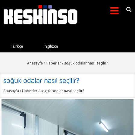
Arama formu
Search this site
Türkçe
İngilizce
Anasayfa
/
Haberler
/ soğuk odalar nasıl seçilir?
soğuk odalar nasıl seçilir?
Anasayfa
/
Haberler
/ soğuk odalar nasıl seçilir?