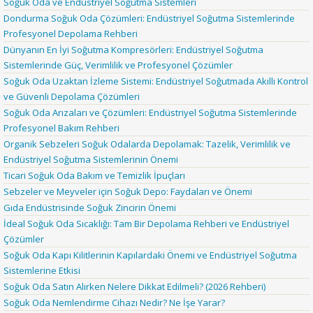
Soğuk Oda ve Endüstriyel Soğutma Sistemleri
Dondurma Soğuk Oda Çözümleri: Endüstriyel Soğutma Sistemlerinde
Profesyonel Depolama Rehberi
Dünyanın En İyi Soğutma Kompresörleri: Endüstriyel Soğutma
Sistemlerinde Güç, Verimlilik ve Profesyonel Çözümler
Soğuk Oda Uzaktan İzleme Sistemi: Endüstriyel Soğutmada Akıllı Kontrol
ve Güvenli Depolama Çözümleri
Soğuk Oda Arızaları ve Çözümleri: Endüstriyel Soğutma Sistemlerinde
Profesyonel Bakım Rehberi
Organik Sebzeleri Soğuk Odalarda Depolamak: Tazelik, Verimlilik ve
Endüstriyel Soğutma Sistemlerinin Önemi
Ticari Soğuk Oda Bakım ve Temizlik İpuçları
Sebzeler ve Meyveler için Soğuk Depo: Faydaları ve Önemi
Gıda Endüstrisinde Soğuk Zincirin Önemi
İdeal Soğuk Oda Sıcaklığı: Tam Bir Depolama Rehberi ve Endüstriyel
Çözümler
Soğuk Oda Kapı Kilitlerinin Kapılardaki Önemi ve Endüstriyel Soğutma
Sistemlerine Etkisi
Soğuk Oda Satın Alırken Nelere Dikkat Edilmeli? (2026 Rehberi)
Soğuk Oda Nemlendirme Cihazı Nedir? Ne İşe Yarar?