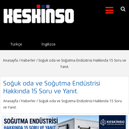
Arama formu
Search this site
Türkçe
İngilizce
Anasayfa
/
Haberler
/ Soğuk oda ve Soğutma Endüstrisi Hakkında 15 Soru ve
Yanıt.
Soğuk oda ve Soğutma Endüstrisi
Hakkında 15 Soru ve Yanıt.
Anasayfa
/
Haberler
/ Soğuk oda ve Soğutma Endüstrisi Hakkında 15 Soru
ve Yanıt.