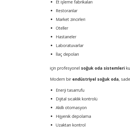
Et işleme fabrikaları
Restoranlar
Market zincirleri
Oteller
Hastaneler
Laboratuvarlar
İlaç depoları
için profesyonel
soğuk oda sistemleri
ku
Modern bir
endüstriyel soğuk oda
, sad
Enerji tasarrufu
Dijital sıcaklık kontrolü
Akıllı otomasyon
Hijyenik depolama
Uzaktan kontrol