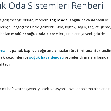
uk Oda Sistemleri Rehberi
 gelişmesiyle birlikte, modern
soğuk oda
,
soğuk hava deposu
ve
er için vazgeçilmez hale gelmiştir. Gıda, lojistik, sağlık, ilaç, et işleme
llanılan
modüler soğuk oda sistemleri
, ürünlerin güvenli şekilde
tma
;
panel, kapı ve soğutma cihazları üretimi
,
anahtar tesli
fak çözümleri
ve
soğuk hava deposu
projelendirme
alanlarında
aktadır.
 ürün muhafazası sağlayan, yüksek izolasyonlu özel depolama alanlarıdır.