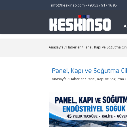
info@keskinso.com
-
+90 537 917 16 95
A
Anasayfa
/
Haberler
/ Panel, Kapı ve Soğutma Cih
Panel, Kapı ve Soğutma Cih
Anasayfa
/
Haberler
/ Panel, Kapı ve Soğutma C