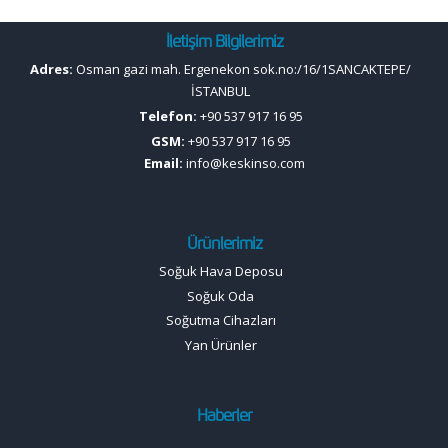
İletişim Bilgilerimiz
Adres:
Osman gazi mah. Ergenekon sok.no:/16/1SANCAKTEPE/
İSTANBUL
Telefon:
+90 537 917 16 95
GSM:
+90 537 917 16 95
Email:
info@keskinso.com
Ürünlerimiz
Soğuk Hava Deposu
Soğuk Oda
Soğutma Cihazları
Yan Ürünler
Haberler
-
soğuk oda üreticisi