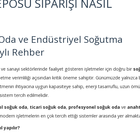
POSU SİPARİŞİ NASIL
Oda ve Endüstriyel Soğutma
aylı Rehber
im ve sanayi sektörlerinde faaliyet gösteren işletmeler için doğru bir
so
şletme verimliliği açısından kritik öneme sahiptir. Günümüzde yalnızca 
letmenin ihtiyacına uygun kapasiteye sahip, enerji tasarruflu, uzun ömü
sistem tercih edilmelidir.
el soğuk oda
,
ticari soğuk oda
,
profesyonel soğuk oda
ve
anah
odern işletmelerin en çok tercih ettiği sistemler arasında yer almakta
l yapılır?