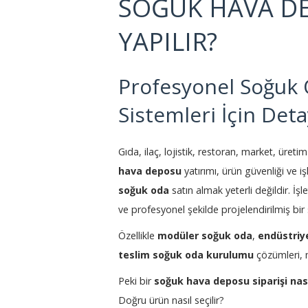
SOĞUK HAVA DE
YAPILIR?
Profesyonel Soğuk 
Sistemleri İçin Det
Gıda, ilaç, lojistik, restoran, market, üret
hava deposu
yatırımı, ürün güvenliği ve i
soğuk oda
satın almak yeterli değildir. İş
ve profesyonel şekilde projelendirilmiş bir 
Özellikle
modüler soğuk oda
,
endüstriy
teslim soğuk oda kurulumu
çözümleri, m
Peki bir
soğuk hava deposu siparişi nası
Doğru ürün nasıl seçilir?