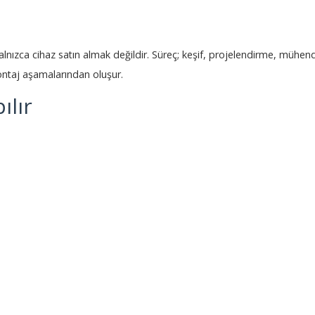
yalnızca cihaz satın almak değildir. Süreç; keşif, projelendirme, mühend
ontaj aşamalarından oluşur.
ılır