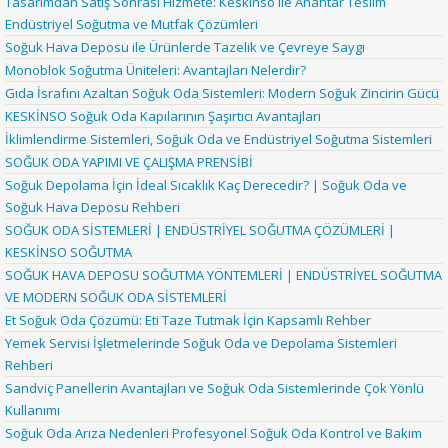
Tasarımdan Satış Sonrası Hizmete: Keskinso ile Anahtar Teslim
Endüstriyel Soğutma ve Mutfak Çözümleri
Soğuk Hava Deposu ile Ürünlerde Tazelik ve Çevreye Saygı
Monoblok Soğutma Üniteleri: Avantajları Nelerdir?
Gıda İsrafını Azaltan Soğuk Oda Sistemleri: Modern Soğuk Zincirin Gücü
KESKİNSO Soğuk Oda Kapılarının Şaşırtıcı Avantajları
İklimlendirme Sistemleri, Soğuk Oda ve Endüstriyel Soğutma Sistemleri
SOĞUK ODA YAPIMI VE ÇALIŞMA PRENSİBİ
Soğuk Depolama İçin İdeal Sıcaklık Kaç Derecedir? | Soğuk Oda ve
Soğuk Hava Deposu Rehberi
SOĞUK ODA SİSTEMLERİ | ENDÜSTRİYEL SOĞUTMA ÇÖZÜMLERİ |
KESKİNSO SOĞUTMA
SOĞUK HAVA DEPOSU SOĞUTMA YÖNTEMLERİ | ENDÜSTRİYEL SOĞUTMA
VE MODERN SOĞUK ODA SİSTEMLERİ
Et Soğuk Oda Çözümü: Eti Taze Tutmak İçin Kapsamlı Rehber
Yemek Servisi İşletmelerinde Soğuk Oda ve Depolama Sistemleri
Rehberi
Sandviç Panellerin Avantajları ve Soğuk Oda Sistemlerinde Çok Yönlü
Kullanımı
Soğuk Oda Arıza Nedenleri Profesyonel Soğuk Oda Kontrol ve Bakım