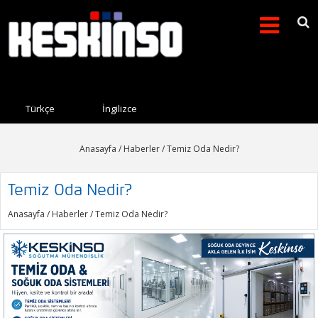
Arama formu
Search this site
Türkçe
İngilizce
Anasayfa
/
Haberler
/ Temiz Oda Nedir?
Temiz Oda Nedir?
Anasayfa
/
Haberler
/ Temiz Oda Nedir?