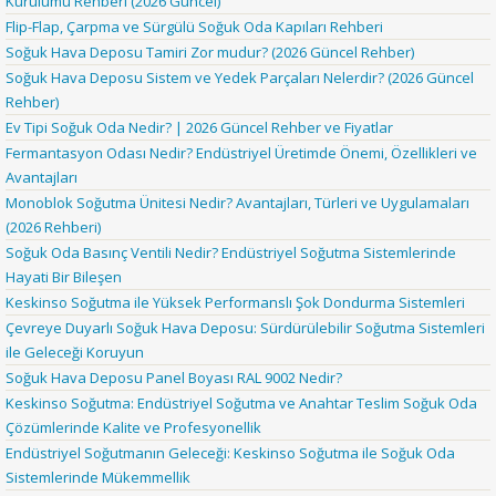
Kurulumu Rehberi (2026 Güncel)
Flip-Flap, Çarpma ve Sürgülü Soğuk Oda Kapıları Rehberi
Soğuk Hava Deposu Tamiri Zor mudur? (2026 Güncel Rehber)
Soğuk Hava Deposu Sistem ve Yedek Parçaları Nelerdir? (2026 Güncel
Rehber)
Ev Tipi Soğuk Oda Nedir? | 2026 Güncel Rehber ve Fiyatlar
Fermantasyon Odası Nedir? Endüstriyel Üretimde Önemi, Özellikleri ve
Avantajları
Monoblok Soğutma Ünitesi Nedir? Avantajları, Türleri ve Uygulamaları
(2026 Rehberi)
Soğuk Oda Basınç Ventili Nedir? Endüstriyel Soğutma Sistemlerinde
Hayati Bir Bileşen
Keskinso Soğutma ile Yüksek Performanslı Şok Dondurma Sistemleri
Çevreye Duyarlı Soğuk Hava Deposu: Sürdürülebilir Soğutma Sistemleri
ile Geleceği Koruyun
Soğuk Hava Deposu Panel Boyası RAL 9002 Nedir?
Keskinso Soğutma: Endüstriyel Soğutma ve Anahtar Teslim Soğuk Oda
Çözümlerinde Kalite ve Profesyonellik
Endüstriyel Soğutmanın Geleceği: Keskinso Soğutma ile Soğuk Oda
Sistemlerinde Mükemmellik