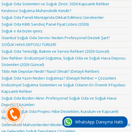
Soğuk Oda Sistemleri ve Soğuk Zincir: 2026 Kapsamlı Rehber
Keskinso Soğutma Mühendislik Kimdir?
Soğuk Oda Paneli Montajında Dikkat Edilmesi Gerekenler.
Soğuk Oda Kilitli Sandviç Panel Fiyat Listesi (2026)
Soğuk o da bizim işimiz.
İstanbul Soğuk Oda Servisi: Neden Profesyonel Destek Şart?
SOĞUK HAVA DEPOSU TÜRLERİ
Soğuk Oda Temizliği, Bakımı ve Servisi Rehberi (2026 Güncel)
Dev Rehber: Endüstriyel Soğutma, Soğuk Oda ve Soğuk Hava Deposu
Sistemleri (2026 Güncel)
Tıbbi Atık Depoları Nedir? Nasıl Olmalı? (Detaylı Rehber)
Soğuk Oda Yazın Neden Soğutmaz? (Detaylı Rehber + Çözümler)
Endüstriyel Soğutma Sistemleri ve Soğuk Odanın En Önemli 9 Faydası:
Kapsamlı Rehber
Soğuk Oda Bizden Alınır: Profesyonel Soğuk Oda ve Soğuk Hava
Deposu Çözümleri
Ücretsiz Soğuk Oda Projesi: Hibe Destekleri, Kurulum ve Kapsamlı
Rehber
WhatsApp Danışma Hattı
Geleneksel Mahzenlerden Modern Teknolojiye: Soğutma Neden Önemli
ve Geleceğin Soğuk Depolama Çözümleri