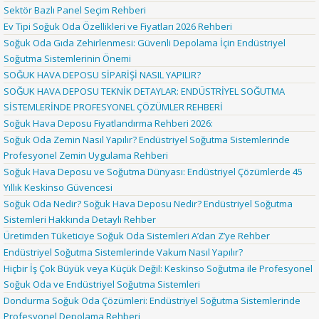
Sektör Bazlı Panel Seçim Rehberi
Ev Tipi Soğuk Oda Özellikleri ve Fiyatları 2026 Rehberi
Soğuk Oda Gıda Zehirlenmesi: Güvenli Depolama İçin Endüstriyel
Soğutma Sistemlerinin Önemi
SOĞUK HAVA DEPOSU SİPARİŞİ NASIL YAPILIR?
SOĞUK HAVA DEPOSU TEKNİK DETAYLAR: ENDÜSTRİYEL SOĞUTMA
SİSTEMLERİNDE PROFESYONEL ÇÖZÜMLER REHBERİ
Soğuk Hava Deposu Fiyatlandırma Rehberi 2026:
Soğuk Oda Zemin Nasıl Yapılır? Endüstriyel Soğutma Sistemlerinde
Profesyonel Zemin Uygulama Rehberi
Soğuk Hava Deposu ve Soğutma Dünyası: Endüstriyel Çözümlerde 45
Yıllık Keskinso Güvencesi
Soğuk Oda Nedir? Soğuk Hava Deposu Nedir? Endüstriyel Soğutma
Sistemleri Hakkında Detaylı Rehber
Üretimden Tüketiciye Soğuk Oda Sistemleri A’dan Z’ye Rehber
Endüstriyel Soğutma Sistemlerinde Vakum Nasıl Yapılır?
Hiçbir İş Çok Büyük veya Küçük Değil: Keskinso Soğutma ile Profesyonel
Soğuk Oda ve Endüstriyel Soğutma Sistemleri
Dondurma Soğuk Oda Çözümleri: Endüstriyel Soğutma Sistemlerinde
Profesyonel Depolama Rehberi