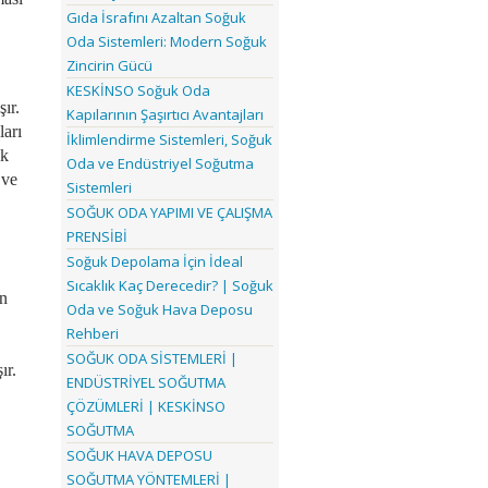
Gıda İsrafını Azaltan Soğuk
Oda Sistemleri: Modern Soğuk
Zincirin Gücü
KESKİNSO Soğuk Oda
ır.
Kapılarının Şaşırtıcı Avantajları
ları
İklimlendirme Sistemleri, Soğuk
ek
Oda ve Endüstriyel Soğutma
 ve
Sistemleri
SOĞUK ODA YAPIMI VE ÇALIŞMA
PRENSİBİ
Soğuk Depolama İçin İdeal
Sıcaklık Kaç Derecedir? | Soğuk
ın
Oda ve Soğuk Hava Deposu
Rehberi
SOĞUK ODA SİSTEMLERİ |
ır.
ENDÜSTRİYEL SOĞUTMA
ÇÖZÜMLERİ | KESKİNSO
SOĞUTMA
SOĞUK HAVA DEPOSU
SOĞUTMA YÖNTEMLERİ |