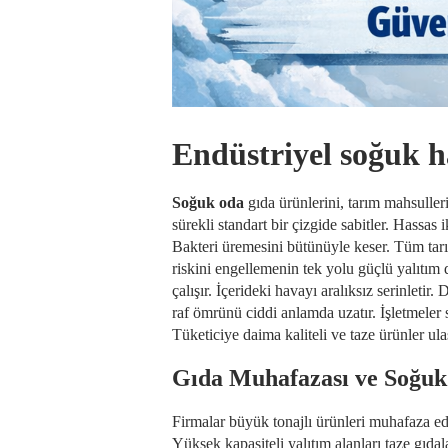
Endüstriyel soğuk h
Soğuk oda
gıda ürünlerini, tarım mahsulleri
sürekli standart bir çizgide sabitler. Hassa
Bakteri üremesini bütünüyle keser. Tüm tar
riskini engellemenin tek yolu güçlü yalıtım 
çalışır. İçerideki havayı aralıksız serinleti
raf ömrünü ciddi anlamda uzatır. İşletmeler 
Tüketiciye daima kaliteli ve taze ürünler ulaş
Gıda Muhafazası ve Soğuk
Firmalar büyük tonajlı ürünleri muhafaza 
Yüksek kapasiteli yalıtım alanları taze gıd