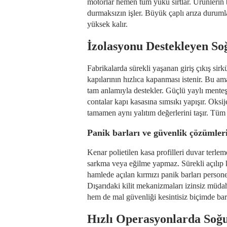
motorlar hemen tüm yükü sırtlar. Ürünlerin
durmaksızın işler. Büyük çaplı arıza duruml
yüksek kalır.
İzolasyonu Destekleyen S
Fabrikalarda sürekli yaşanan giriş çıkış sirk
kapılarının hızlıca kapanması istenir. Bu a
tam anlamıyla destekler. Güçlü yaylı menteş
contalar kapı kasasına sımsıkı yapışır. Oksij
tamamen aynı yalıtım değerlerini taşır. Tü
Panik barları ve güvenlik çözümler
Kenar polietilen kasa profilleri duvar terl
sarkma veya eğilme yapmaz. Sürekli açılıp 
hamlede açılan kırmızı panik barları personeli
Dışarıdaki kilit mekanizmaları izinsiz müdah
hem de mal güvenliği kesintisiz biçimde barı
Hızlı Operasyonlarda So