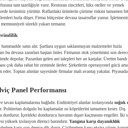
frasına tam tazeliğiyle varır. Restoran zincirleri, lüks oteller ve yemek
erde kesintisiz yürütür. Raflardaki ürünlerin çürüme riskini tamamen biti
lemleri hızla düşer. Firma bütçesine devasa tasarruflar yansır. İşletmeni
ri memnuniyeti sürekli yukarı tırmanır.
rimlilik
hammadde satın alır. Şartlara uygun saklanmayan malzemeler hızla
ı bu devasa zararları baştan önler. Firmanın stok yönetimini son derec
çimde depolar. Pazardan gelen ani talepleri her an karşılar. Üretim bandı
sı çok daha rahat bir zeminde ilerler. Şirketlerin operasyonel gücü arta
m eder. Toptan alımlar sayesinde firmalar mali avantaj yakalar. Piyasada
viç Panel Performansı
ve tavan kaplamalarına bağlıdır. Endüstriyel alanlar izolasyonda
soğuk 
der. Poliüretan dolgulu bu kaplamalar ısı köprülerini tamamen keser. Dış
ı durdurur. İçerideki dondurucu havanın dışarı kaçmasını engeller. İki 
si yüksek izolasyon direnci barındırır.
Yangına karşı dayanıklılık
darbelere karşı son derece dik durur. Çizilmelere karşı ekstra yüzey koru