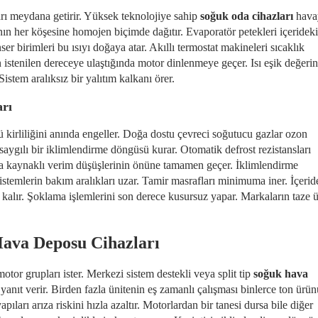
rı meydana getirir. Yüksek teknolojiye sahip
soğuk oda cihazları
hava
ın her köşesine homojen biçimde dağıtır. Evaporatör petekleri içerideki
er birimleri bu ısıyı doğaya atar. Akıllı termostat makineleri sıcaklık
 istenilen dereceye ulaştığında motor dinlenmeye geçer. Isı eşik değerin
istem aralıksız bir yalıtım kalkanı örer.
arı
ü kirliliğini anında engeller. Doğa dostu çevreci soğutucu gazlar ozon
ygılı bir iklimlendirme döngüsü kurar. Otomatik defrost rezistansları
a kaynaklı verim düşüşlerinin önüne tamamen geçer. İklimlendirme
stemlerin bakım aralıkları uzar. Tamir masrafları minimuma iner. İçerid
e kalır. Şoklama işlemlerini son derece kusursuz yapar. Markaların taze 
Hava Deposu Cihazları
tor grupları ister. Merkezi sistem destekli veya split tip
soğuk hava
yanıt verir. Birden fazla ünitenin eş zamanlı çalışması binlerce ton ürün
ıları arıza riskini hızla azaltır. Motorlardan bir tanesi dursa bile diğer