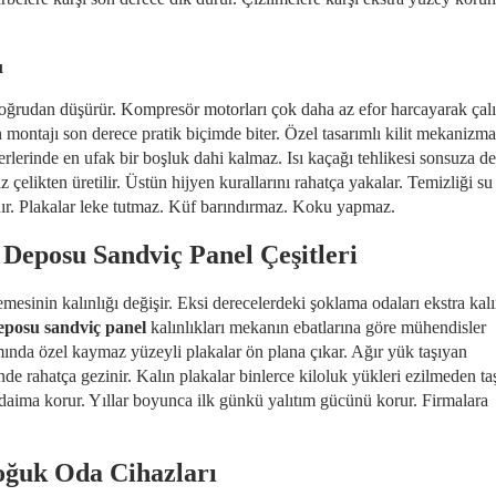
ı
 doğrudan düşürür. Kompresör motorları çok daha az efor harcayarak çalış
ın montajı son derece pratik biçimde biter. Özel tasarımlı kilit mekanizma
yerlerinde en ufak bir boşluk dahi kalmaz. Isı kaçağı tehlikesi sonsuza d
elikten üretilir. Üstün hijyen kurallarını rahatça yakalar. Temizliği su
ır. Plakalar leke tutmaz. Küf barındırmaz. Koku yapmaz.
eposu Sandviç Panel Çeşitleri
esinin kalınlığı değişir. Eksi derecelerdeki şoklama odaları ekstra kal
eposu sandviç panel
kalınlıkları mekanın ebatlarına göre mühendisler
tımında özel kaymaz yüzeyli plakalar ön plana çıkar. Ağır yük taşıyan
inde rahatça gezinir. Kalın plakalar binlerce kiloluk yükleri ezilmeden taş
ima korur. Yıllar boyunca ilk günkü yalıtım gücünü korur. Firmalara
oğuk Oda Cihazları