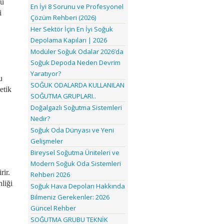
sü
En İyi 8 Sorunu ve Profesyonel
i
Çözüm Rehberi (2026)
Her Sektör İçin En İyi Soğuk
Depolama Kapıları | 2026
Modüler Soğuk Odalar 2026’da
Soğuk Depoda Neden Devrim
Yaratıyor?
u
SOĞUK ODALARDA KULLANILAN
etik
SOĞUTMA GRUPLARI..
Doğalgazlı Soğutma Sistemleri
Nedir?
Soğuk Oda Dünyası ve Yeni
Gelişmeler
Bireysel Soğutma Üniteleri ve
Modern Soğuk Oda Sistemleri
rir.
Rehberi 2026
nliği
Soğuk Hava Depoları Hakkında
Bilmeniz Gerekenler: 2026
Güncel Rehber
SOĞUTMA GRUBU TEKNİK