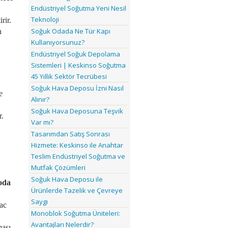
Endüstriyel Soğutma Yeni Nesil
Teknoloji
rir.
Soğuk Odada Ne Tür Kapı
n
Kullanıyorsunuz?
Endüstriyel Soğuk Depolama
Sistemleri | Keskinso Soğutma
45 Yıllık Sektör Tecrübesi
Soğuk Hava Deposu İzni Nasıl
e
Alınır?
Soğuk Hava Deposuna Teşvik
r.
Var mı?
Tasarımdan Satış Sonrası
Hizmete: Keskinso ile Anahtar
Teslim Endüstriyel Soğutma ve
Mutfak Çözümleri
Soğuk Hava Deposu ile
oda
Ürünlerde Tazelik ve Çevreye
Saygı
sac
Monoblok Soğutma Üniteleri:
Avantajları Nelerdir?
ması