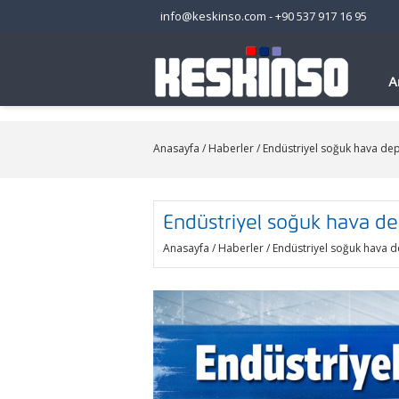
info@keskinso.com
-
+90 537 917 16 95
A
Anasayfa
/
Haberler
/ Endüstriyel soğuk hava dep
Endüstriyel soğuk hava de
Anasayfa
/
Haberler
/ Endüstriyel soğuk hava d