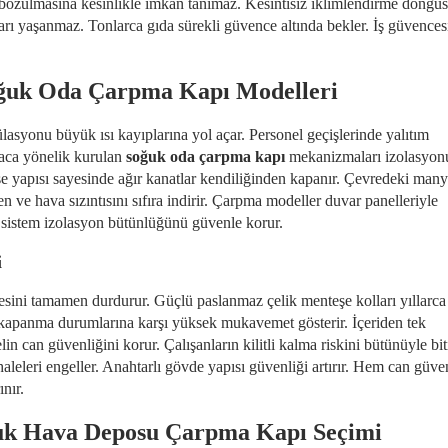
 bozulmasına kesinlikle imkan tanımaz. Kesintisiz iklimlendirme döngü
arı yaşanmaz. Tonlarca gıda sürekli güvence altında bekler. İş güvences
oğuk Oda Çarpma Kapı Modelleri
ülasyonu büyük ısı kayıplarına yol açar. Personel geçişlerinde yalıtım
maca yönelik kurulan
soğuk oda çarpma kapı
mekanizmaları izolasyon
e yapısı sayesinde ağır kanatlar kendiliğinden kapanır. Çevredeki many
en ve hava sızıntısını sıfıra indirir. Çarpma modeller duvar panelleriyle
m sistem izolasyon bütünlüğünü güvenle korur.
i
emesini tamamen durdurur. Güçlü paslanmaz çelik menteşe kolları yıllarca
kapanma durumlarına karşı yüksek mukavemet gösterir. İçeriden tek
n can güvenliğini korur. Çalışanların kilitli kalma riskini bütünüyle biti
aleleri engeller. Anahtarlı gövde yapısı güvenliği artırır. Hem can güve
nır.
ğuk Hava Deposu Çarpma Kapı Seçimi