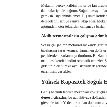
Mekanın gerçek kalbini motor ve fan grupla
dakikalar içinde soğutur. Soğuk havayı odan
gereksiz ısıyı anında emer. Dış ünite kondens
derecelerini saniye saniye takip eder. Mekan
aştığında motor tekrardan çalışmaya başlar. S
Akıllı termostatların çalışma adıml
Sessiz çalışan fan motorları mekanda gürült
tabakasına zarar vermez. Tamamen doğaya sa
peteklerdeki karlanmayı durdurur. Buzlanm
makinesi kendi kendini otomatik temizler. Si
gıda ürünleri sürekli aynı sıcaklık değerind
garantisini destekler.
Yüksek Kapasiteli Soğuk 
Geniş hacimli fabrika mekanları çok güçlü mo
deposu cihazları
bu acil ihtiyaca doğrudan 
güvende tutar. Yedekli kurulan donanım altyap