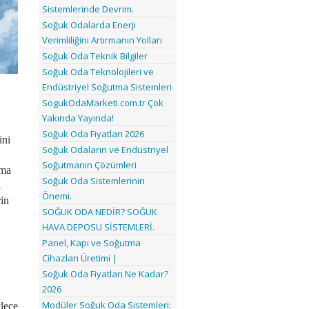
Sistemlerinde Devrim.
Soğuk Odalarda Enerji
Verimliliğini Artırmanın Yolları
Soğuk Oda Teknik Bilgiler
Soğuk Oda Teknolojileri ve
Endüstriyel Soğutma Sistemleri
SogukOdaMarketi.com.tr Çok
Yakında Yayında!
Soğuk Oda Fiyatları 2026
ini
Soğuk Odaların ve Endüstriyel
Soğutmanın Çözümleri
lma
Soğuk Oda Sistemlerinin
a
Önemi.
rin
SOĞUK ODA NEDİR? SOĞUK
HAVA DEPOSU SİSTEMLERİ.
Panel, Kapı ve Soğutma
Cihazları Üretimi |
Soğuk Oda Fiyatları Ne Kadar?
2026
Modüler Soğuk Oda Sistemleri:
ylece