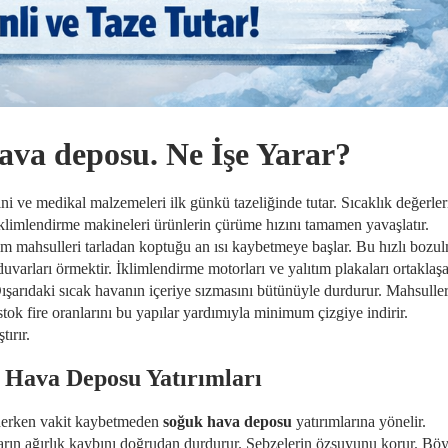
ava deposu. Ne İşe Yarar?
ni ve medikal malzemeleri ilk günkü tazeliğinde tutar. Sıcaklık değerler
s iklimlendirme makineleri ürünlerin çürüme hızını tamamen yavaşlatır.
ım mahsulleri tarladan koptuğu an ısı kaybetmeye başlar. Bu hızlı bozu
duvarları örmektir. İklimlendirme motorları ve yalıtım plakaları ortaklaş
r. Dışarıdaki sıcak havanın içeriye sızmasını bütünüyle durdurur. Mahsulle
stok fire oranlarını bu yapılar yardımıyla minimum çizgiye indirir.
tırır.
 Hava Deposu Yatırımları
ederken vakit kaybetmeden
soğuk hava deposu
yatırımlarına yönelir.
aların ağırlık kaybını doğrudan durdurur. Sebzelerin özsuyunu korur. Bö