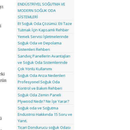
ENDÜSTRİYEL SOĞUTMA VE
yı
MODERN SOĞUK ODA
SİSTEMLERİ
Et Soğuk Oda Çözümü: Eti Taze
i
Tutmak İçin Kapsamlı Rehber
Yemek Servisi İşletmelerinde
Soğuk Oda ve Depolama
Sistemleri Rehberi
Sandviç Panellerin Avantajları
ve Soğuk Oda Sistemlerinde
Çok Yönlü Kullanımı
eki
Soğuk Oda Arıza Nedenleri
ürün
Profesyonel Soğuk Oda
Kontrol ve Bakım Rehberi
Soğuk Oda Zemin Paneli
Plywood Nedir? Ne İşe Yarar?
Soğuk oda ve Soğutma
Endüstrisi Hakkında 15 Soru ve
ü
Yanıt.
Ticari Dondurucu soğuk Odası