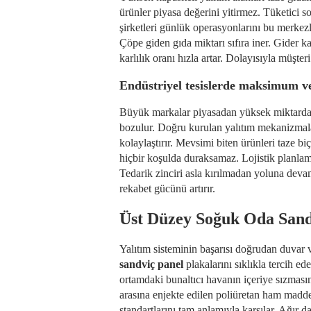
ürünler piyasa değerini yitirmez. Tüketici so
şirketleri günlük operasyonlarını bu merkezl
Çöpe giden gıda miktarı sıfıra iner. Gider ka
karlılık oranı hızla artar. Dolayısıyla müşte
Endüstriyel tesislerde maksimum ve
Büyük markalar piyasadan yüksek miktarda 
bozulur. Doğru kurulan yalıtım mekanizmalar
kolaylaştırır. Mevsimi biten ürünleri taze bi
hiçbir koşulda duraksamaz. Lojistik planlama
Tedarik zinciri asla kırılmadan yoluna deva
rekabet gücünü artırır.
Üst Düzey Soğuk Oda Sand
Yalıtım sisteminin başarısı doğrudan duvar 
sandviç panel
plakalarını sıklıkla tercih e
ortamdaki bunaltıcı havanın içeriye sızmasın
arasına enjekte edilen poliüretan ham madde
standartlarını tam anlamıyla karşılar. Ağır 