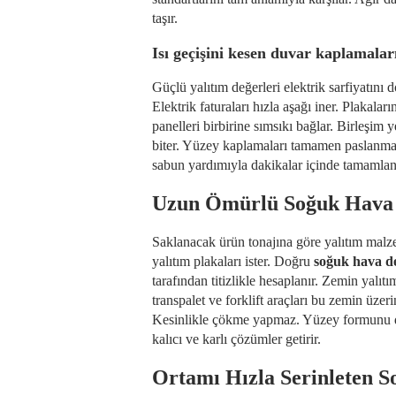
taşır.
Isı geçişini kesen duvar kaplamalar
Güçlü yalıtım değerleri elektrik sarfiyatını
Elektrik faturaları hızla aşağı iner. Plakalar
panelleri birbirine sımsıkı bağlar. Birleşim 
biter. Yüzey kaplamaları tamamen paslanmaz ç
sabun yardımıyla dakikalar içinde tamamlan
Uzun Ömürlü Soğuk Hava D
Saklanacak ürün tonajına göre yalıtım malzem
yalıtım plakaları ister. Doğru
soğuk hava d
tarafından titizlikle hesaplanır. Zemin yalı
transpalet ve forklift araçları bu zemin üzer
Kesinlikle çökme yapmaz. Yüzey formunu da
kalıcı ve karlı çözümler getirir.
Ortamı Hızla Serinleten S