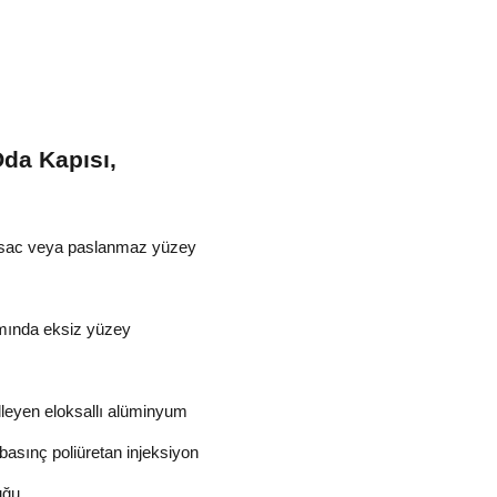
da Kapısı,
ı sac veya paslanmaz yüzey
mında eksiz yüzey
elleyen eloksallı alüminyum
asınç poliüretan injeksiyon
uğu