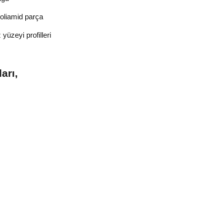
oliamid parça
üzeyi profilleri
arı,