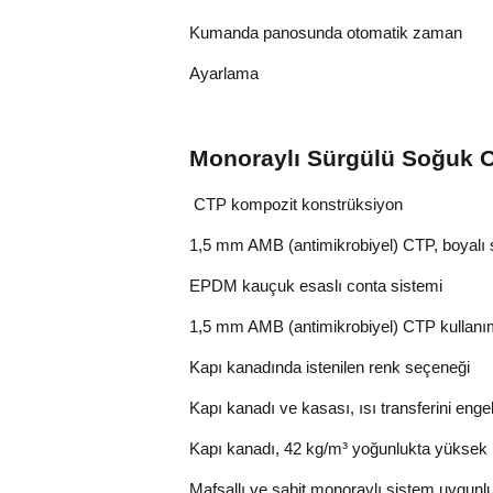
Kumanda panosunda otomatik zaman
Ayarlama
Monoraylı Sürgülü Soğuk O
 CTP kompozit konstrüksiyon
1,5 mm AMB (antimikrobiyel) CTP, boyal
EPDM kauçuk esaslı conta sistemi
1,5 mm AMB (antimikrobiyel) CTP kullanı
Kapı kanadında istenilen renk seçeneği
Kapı kanadı ve kasası, ısı transferini eng
Kapı kanadı, 42 kg/m³ yoğunlukta yüksek b
Mafsallı ve sabit monoraylı sistem uygunl