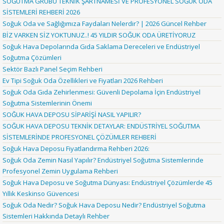
SOĞUTMA GRUBU TEKNİK ŞARTNAMESİ VE PROFESYONEL SOĞUK ODA
SİSTEMLERİ REHBERİ 2026
Soğuk Oda ve Sağlığımıza Faydaları Nelerdir? | 2026 Güncel Rehber
BİZ VARKEN SİZ YOKTUNUZ..! 45 YILDIR SOĞUK ODA ÜRETİYORUZ
Soğuk Hava Depolarında Gıda Saklama Dereceleri ve Endüstriyel
Soğutma Çözümleri
Sektör Bazlı Panel Seçim Rehberi
Ev Tipi Soğuk Oda Özellikleri ve Fiyatları 2026 Rehberi
Soğuk Oda Gıda Zehirlenmesi: Güvenli Depolama İçin Endüstriyel
Soğutma Sistemlerinin Önemi
SOĞUK HAVA DEPOSU SİPARİŞİ NASIL YAPILIR?
SOĞUK HAVA DEPOSU TEKNİK DETAYLAR: ENDÜSTRİYEL SOĞUTMA
SİSTEMLERİNDE PROFESYONEL ÇÖZÜMLER REHBERİ
Soğuk Hava Deposu Fiyatlandırma Rehberi 2026:
Soğuk Oda Zemin Nasıl Yapılır? Endüstriyel Soğutma Sistemlerinde
Profesyonel Zemin Uygulama Rehberi
Soğuk Hava Deposu ve Soğutma Dünyası: Endüstriyel Çözümlerde 45
Yıllık Keskinso Güvencesi
Soğuk Oda Nedir? Soğuk Hava Deposu Nedir? Endüstriyel Soğutma
Sistemleri Hakkında Detaylı Rehber