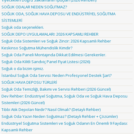
Yiyecekleri Doğru Saklamanın İpuçları (2026 Rehberi)
SOĞUK ODALAR NEDEN SOĞUTMAZ?
SOĞUK ODA, SOĞUK HAVA DEPOSU VE ENDÜSTRİYEL SOĞUTMA
SİSTEMLERİ
Soğuk oda seçenekleri.
SOĞUK DEPO UYGULAMALARI: 2026 KAPSAMLI REHBER
Soğuk Oda Sistemleri ve Soğuk Zincir: 2026 Kapsamlı Rehber
Keskinso Soğutma Mühendislik Kimdir?
Soğuk Oda Paneli Montajında Dikkat Edilmesi Gerekenler.
Soğuk Oda Kilitli Sandviç Panel Fiyat Listesi (2026)
Soğuk o da bizim işimiz.
İstanbul Soğuk Oda Servisi: Neden Profesyonel Destek Şart?
SOĞUK HAVA DEPOSU TÜRLERİ
Soğuk Oda Temizliği, Bakımı ve Servisi Rehberi (2026 Güncel)
Dev Rehber: Endüstriyel Soğutma, Soğuk Oda ve Soğuk Hava Deposu
Sistemleri (2026 Güncel)
Tıbbi Atık Depoları Nedir? Nasıl Olmalı? (Detaylı Rehber)
Soğuk Oda Yazın Neden Soğutmaz? (Detaylı Rehber + Çözümler)
Endüstriyel Soğutma Sistemleri ve Soğuk Odanın En Önemli 9 Faydası:
Kapsamlı Rehber