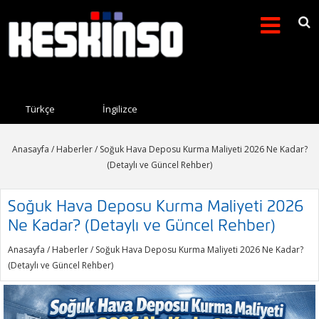
Arama formu
Search this site
Türkçe
İngilizce
Anasayfa
/
Haberler
/ Soğuk Hava Deposu Kurma Maliyeti 2026 Ne Kadar?
(Detaylı ve Güncel Rehber)
Soğuk Hava Deposu Kurma Maliyeti 2026
Ne Kadar? (Detaylı ve Güncel Rehber)
Anasayfa
/
Haberler
/ Soğuk Hava Deposu Kurma Maliyeti 2026 Ne Kadar?
(Detaylı ve Güncel Rehber)