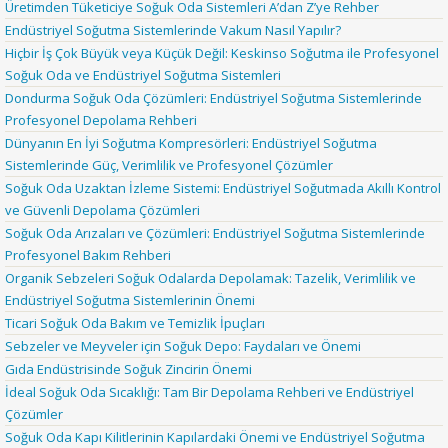
Üretimden Tüketiciye Soğuk Oda Sistemleri A’dan Z’ye Rehber
Endüstriyel Soğutma Sistemlerinde Vakum Nasıl Yapılır?
Hiçbir İş Çok Büyük veya Küçük Değil: Keskinso Soğutma ile Profesyonel
Soğuk Oda ve Endüstriyel Soğutma Sistemleri
Dondurma Soğuk Oda Çözümleri: Endüstriyel Soğutma Sistemlerinde
Profesyonel Depolama Rehberi
Dünyanın En İyi Soğutma Kompresörleri: Endüstriyel Soğutma
Sistemlerinde Güç, Verimlilik ve Profesyonel Çözümler
Soğuk Oda Uzaktan İzleme Sistemi: Endüstriyel Soğutmada Akıllı Kontrol
ve Güvenli Depolama Çözümleri
Soğuk Oda Arızaları ve Çözümleri: Endüstriyel Soğutma Sistemlerinde
Profesyonel Bakım Rehberi
Organik Sebzeleri Soğuk Odalarda Depolamak: Tazelik, Verimlilik ve
Endüstriyel Soğutma Sistemlerinin Önemi
Ticari Soğuk Oda Bakım ve Temizlik İpuçları
Sebzeler ve Meyveler için Soğuk Depo: Faydaları ve Önemi
Gıda Endüstrisinde Soğuk Zincirin Önemi
İdeal Soğuk Oda Sıcaklığı: Tam Bir Depolama Rehberi ve Endüstriyel
Çözümler
Soğuk Oda Kapı Kilitlerinin Kapılardaki Önemi ve Endüstriyel Soğutma