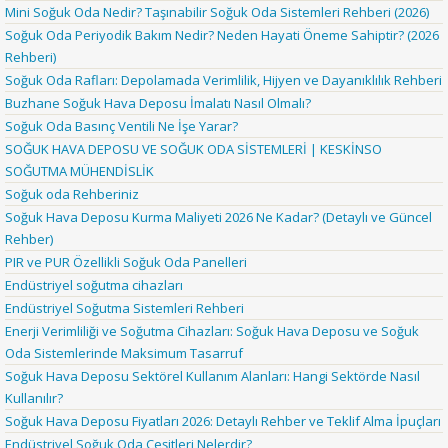
Mini Soğuk Oda Nedir? Taşınabilir Soğuk Oda Sistemleri Rehberi (2026)
Soğuk Oda Periyodik Bakım Nedir? Neden Hayati Öneme Sahiptir? (2026
Rehberi)
Soğuk Oda Rafları: Depolamada Verimlilik, Hijyen ve Dayanıklılık Rehberi
Buzhane Soğuk Hava Deposu İmalatı Nasıl Olmalı?
Soğuk Oda Basınç Ventili Ne İşe Yarar?
SOĞUK HAVA DEPOSU VE SOĞUK ODA SİSTEMLERİ | KESKİNSO
SOĞUTMA MÜHENDİSLİK
Soğuk oda Rehberiniz
Soğuk Hava Deposu Kurma Maliyeti 2026 Ne Kadar? (Detaylı ve Güncel
Rehber)
PIR ve PUR Özellikli Soğuk Oda Panelleri
Endüstriyel soğutma cihazları
Endüstriyel Soğutma Sistemleri Rehberi
Enerji Verimliliği ve Soğutma Cihazları: Soğuk Hava Deposu ve Soğuk
Oda Sistemlerinde Maksimum Tasarruf
Soğuk Hava Deposu Sektörel Kullanım Alanları: Hangi Sektörde Nasıl
Kullanılır?
Soğuk Hava Deposu Fiyatları 2026: Detaylı Rehber ve Teklif Alma İpuçları
Endüstriyel Soğuk Oda Çeşitleri Nelerdir?