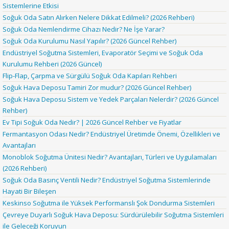
Sistemlerine Etkisi
Soğuk Oda Satın Alırken Nelere Dikkat Edilmeli? (2026 Rehberi)
Soğuk Oda Nemlendirme Cihazı Nedir? Ne İşe Yarar?
Soğuk Oda Kurulumu Nasıl Yapılır? (2026 Güncel Rehber)
Endüstriyel Soğutma Sistemleri, Evaporatör Seçimi ve Soğuk Oda
Kurulumu Rehberi (2026 Güncel)
Flip-Flap, Çarpma ve Sürgülü Soğuk Oda Kapıları Rehberi
Soğuk Hava Deposu Tamiri Zor mudur? (2026 Güncel Rehber)
Soğuk Hava Deposu Sistem ve Yedek Parçaları Nelerdir? (2026 Güncel
Rehber)
Ev Tipi Soğuk Oda Nedir? | 2026 Güncel Rehber ve Fiyatlar
Fermantasyon Odası Nedir? Endüstriyel Üretimde Önemi, Özellikleri ve
Avantajları
Monoblok Soğutma Ünitesi Nedir? Avantajları, Türleri ve Uygulamaları
(2026 Rehberi)
Soğuk Oda Basınç Ventili Nedir? Endüstriyel Soğutma Sistemlerinde
Hayati Bir Bileşen
Keskinso Soğutma ile Yüksek Performanslı Şok Dondurma Sistemleri
Çevreye Duyarlı Soğuk Hava Deposu: Sürdürülebilir Soğutma Sistemleri
ile Geleceği Koruyun