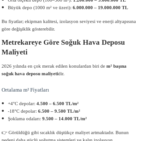
Orta ölçekli depo (100–500 m²):
1.200.000 – 5.000.000 TL
Büyük depo (1000 m² ve üzeri):
6.000.000 – 19.000.000 TL
Bu fiyatlar; ekipman kalitesi, izolasyon seviyesi ve enerji altyapısına
göre değişiklik gösterebilir.
Metrekareye Göre Soğuk Hava Deposu
Maliyeti
2026 yılında en çok merak edilen konulardan biri de
m² başına
soğuk hava deposu maliyeti
dir.
Ortalama m² Fiyatları
+4°C depolar:
4.500 – 6.500 TL/m²
-18°C depolar:
6.500 – 9.500 TL/m²
Şoklama odaları:
9.500 – 14.000 TL/m²
👉 Görüldüğü gibi sıcaklık düştükçe maliyet artmaktadır. Bunun
nedeni daha güçlü soğutma sistemleri ve kalın izolasyon