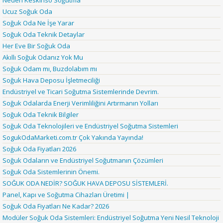
Neden Keskinso Soğutma
Ucuz Soğuk Oda
Soğuk Oda Ne İşe Yarar
Soğuk Oda Teknik Detaylar
Her Eve Bir Soğuk Oda
Akıllı Soğuk Odanız Yok Mu
Soğuk Odam mı, Buzdolabım mı
Soğuk Hava Deposu İşletmeciliği
Endüstriyel ve Ticari Soğutma Sistemlerinde Devrim.
Soğuk Odalarda Enerji Verimliliğini Artırmanın Yolları
Soğuk Oda Teknik Bilgiler
Soğuk Oda Teknolojileri ve Endüstriyel Soğutma Sistemleri
SogukOdaMarketi.com.tr Çok Yakında Yayında!
Soğuk Oda Fiyatları 2026
Soğuk Odaların ve Endüstriyel Soğutmanın Çözümleri
Soğuk Oda Sistemlerinin Önemi.
SOĞUK ODA NEDİR? SOĞUK HAVA DEPOSU SİSTEMLERİ.
Panel, Kapı ve Soğutma Cihazları Üretimi |
Soğuk Oda Fiyatları Ne Kadar? 2026
Modüler Soğuk Oda Sistemleri: Endüstriyel Soğutma Yeni Nesil Teknoloji