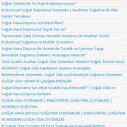
Soğuk Odada Ne Tür Kapı Kullanıyorsunuz?
Endüstriyel Soğuk Depolama Sistemleri | Keskinso Soğutma 45 Yıllık
Sektör Tecrübesi
Soğuk Hava Deposu İzni Nasıl Alınır?
Soğuk Hava Deposuna Teşvik Var mı?
Tasarımdan Satış Sonrası Hizmete: Keskinso ile Anahtar Teslim
Endüstriyel Soğutma ve Mutfak Çözümleri
Soğuk Hava Deposu ile Ürünlerde Tazelik ve Çevreye Saygı
Monoblok Soğutma Üniteleri: Avantajları Nelerdir?
Gıda İsrafını Azaltan Soğuk Oda Sistemleri: Modern Soğuk Zincirin Gücü
KESKİNSO Soğuk Oda Kapılarının Şaşırtıcı Avantajları
İklimlendirme Sistemleri, Soğuk Oda ve Endüstriyel Soğutma Sistemleri
SOĞUK ODA YAPIMI VE ÇALIŞMA PRENSİBİ
Soğuk Depolama İçin İdeal Sıcaklık Kaç Derecedir? | Soğuk Oda ve
Soğuk Hava Deposu Rehberi
SOĞUK ODA SİSTEMLERİ | ENDÜSTRİYEL SOĞUTMA ÇÖZÜMLERİ |
KESKİNSO SOĞUTMA
SOĞUK HAVA DEPOSU SOĞUTMA YÖNTEMLERİ | ENDÜSTRİYEL SOĞUTMA
VE MODERN SOĞUK ODA SİSTEMLERİ
Et Soğuk Oda Çözümü: Eti Taze Tutmak İçin Kapsamlı Rehber