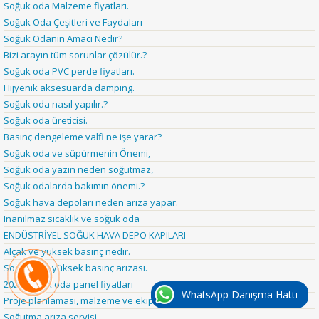
Soğuk oda Malzeme fiyatları.
Soğuk Oda Çeşitleri ve Faydaları
Soğuk Odanın Amacı Nedir?
Bizi arayın tüm sorunlar çözülür.?
Soğuk oda PVC perde fiyatları.
Hijyenik aksesuarda damping.
Soğuk oda nasıl yapılır.?
Soğuk oda üreticisi.
Basınç dengeleme valfi ne işe yarar?
Soğuk oda ve süpürmenin Önemi,
Soğuk oda yazın neden soğutmaz,
Soğuk odalarda bakımın önemi.?
Soğuk hava depoları neden arıza yapar.
Inanılmaz sıcaklık ve soğuk oda
ENDÜSTRİYEL SOĞUK HAVA DEPO KAPILARI
Alçak ve yüksek basınç nedir.
Soğuk oda yüksek basınç arızası.
2026 soğuk oda panel fiyatları
WhatsApp Danışma Hattı
Proje planlaması, malzeme ve ekipman
Soğutma arıza servisi.