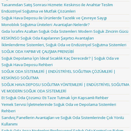
Tasarımdan Satış Sonrası Hizmete: Keskinso ile Anahtar Teslim
Endüstriyel Soğutma ve Mutfak Çözümleri
Soğuk Hava Deposu ile Ürünlerde Tazelik ve Çevreye Saygı
Monoblok Soğutma Üniteleri: Avantajları Nelerdir?
Gıda İsrafını Azaltan Soğuk Oda Sistemleri: Modern Soğuk Zincirin Gücü
KESKİNSO Soğuk Oda Kapılarının Şaşırtıcı Avantajları
İklimlendirme Sistemleri, Soğuk Oda ve Endüstriyel Soğutma Sistemleri
SOĞUK ODA YAPIMI VE ÇALIŞMA PRENSİBİ
Soğuk Depolama İçin İdeal Sıcaklık Kaç Derecedir? | Soğuk Oda ve
Soğuk Hava Deposu Rehberi
SOĞUK ODA SİSTEMLERİ | ENDÜSTRİYEL SOĞUTMA ÇÖZÜMLERİ |
KESKİNSO SOĞUTMA
SOĞUK HAVA DEPOSU SOĞUTMA YÖNTEMLERİ | ENDÜSTRİYEL SOĞUTMA
VE MODERN SOĞUK ODA SİSTEMLERİ
Et Soğuk Oda Çözümü: Eti Taze Tutmak İçin Kapsamlı Rehber
Yemek Servisi İşletmelerinde Soğuk Oda ve Depolama Sistemleri
Rehberi
Sandviç Panellerin Avantajları ve Soğuk Oda Sistemlerinde Çok Yönlü
Kullanımı
Soğuk Oda Arıza Nedenleri Profesyonel Soğuk Oda Kontrol ve Bakım