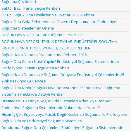
Soğutma Çözümleri
Sektör Bazlı Panel Seçim Rehberi
Ev Tipi Soğuk Oda Özellikleri ve Fiyatları 2026 Rehberi
Soğuk Oda Gıda Zehirlenmesi: Güvenli Depolama İçin Endüstriyel
Soğutma Sistemlerinin Önemi
SOĞUK HAVA DEPOSU SİPARİŞİ NASIL YAPILIR?
SOĞUK HAVA DEPOSU TEKNİK DETAYLAR: ENDÜSTRİYEL SOĞUTMA
SİSTEMLERİNDE PROFESYONEL ÇÖZÜMLER REHBERİ
Soğuk Hava Deposu Fiyatlandırma Rehberi 2026:
Soğuk Oda Zemin Nasıl Yapılır? Endüstriyel Soğutma Sistemlerinde
Profesyonel Zemin Uygulama Rehberi
Soğuk Hava Deposu ve Soğutma Dünyası: Endüstriyel Çözümlerde 45
Yıllık Keskinso Güvencesi
Soğuk Oda Nedir? Soğuk Hava Deposu Nedir? Endüstriyel Soğutma
Sistemleri Hakkında Detaylı Rehber
Üretimden Tüketiciye Soğuk Oda Sistemleri A’dan Z’ye Rehber
Endüstriyel Soğutma Sistemlerinde Vakum Nasıl Yapılır?
Hiçbir İş Çok Büyük veya Küçük Değil: Keskinso Soğutma ile Profesyonel
Soğuk Oda ve Endüstriyel Soğutma Sistemleri
Dondurma Soğuk Oda Çözümleri: Endüstriyel Soğutma Sistemlerinde