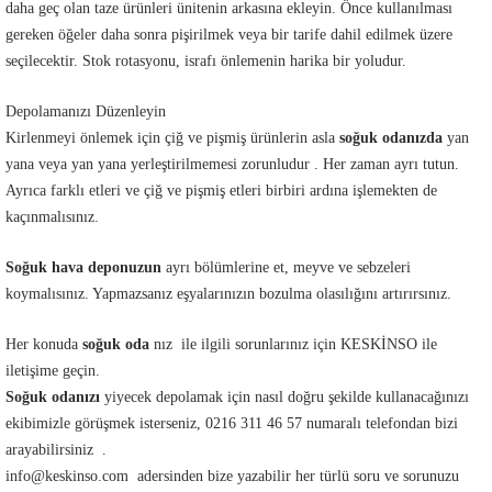
daha geç olan taze ürünleri ünitenin arkasına ekleyin. Önce kullanılması
gereken öğeler daha sonra pişirilmek veya bir tarife dahil edilmek üzere
seçilecektir. Stok rotasyonu, israfı önlemenin harika bir yoludur.
Depolamanızı Düzenleyin
Kirlenmeyi önlemek için çiğ ve pişmiş ürünlerin asla
soğuk odanızda
yan
yana veya yan yana yerleştirilmemesi zorunludur . Her zaman ayrı tutun.
Ayrıca farklı etleri ve çiğ ve pişmiş etleri birbiri ardına işlemekten de
kaçınmalısınız.
Soğuk hava deponuzun
ayrı bölümlerine et, meyve ve sebzeleri
koymalısınız. Yapmazsanız eşyalarınızın bozulma olasılığını artırırsınız.
Her konuda
soğuk oda
nız ile ilgili sorunlarınız için KESKİNSO ile
iletişime geçin.
Soğuk odanızı
yiyecek depolamak için nasıl doğru şekilde kullanacağınızı
ekibimizle görüşmek isterseniz, 0216 311 46 57 numaralı telefondan bizi
arayabilirsiniz .
info@keskinso.com adersinden bize yazabilir her türlü soru ve sorunuzu