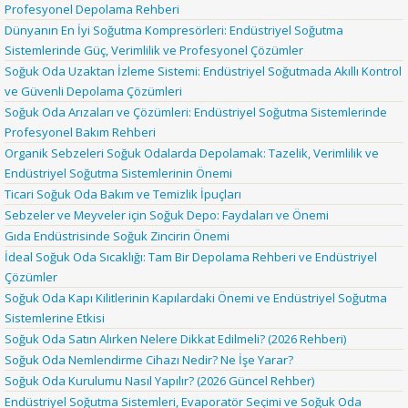
Profesyonel Depolama Rehberi
Dünyanın En İyi Soğutma Kompresörleri: Endüstriyel Soğutma
Sistemlerinde Güç, Verimlilik ve Profesyonel Çözümler
Soğuk Oda Uzaktan İzleme Sistemi: Endüstriyel Soğutmada Akıllı Kontrol
ve Güvenli Depolama Çözümleri
Soğuk Oda Arızaları ve Çözümleri: Endüstriyel Soğutma Sistemlerinde
Profesyonel Bakım Rehberi
Organik Sebzeleri Soğuk Odalarda Depolamak: Tazelik, Verimlilik ve
Endüstriyel Soğutma Sistemlerinin Önemi
Ticari Soğuk Oda Bakım ve Temizlik İpuçları
Sebzeler ve Meyveler için Soğuk Depo: Faydaları ve Önemi
Gıda Endüstrisinde Soğuk Zincirin Önemi
İdeal Soğuk Oda Sıcaklığı: Tam Bir Depolama Rehberi ve Endüstriyel
Çözümler
Soğuk Oda Kapı Kilitlerinin Kapılardaki Önemi ve Endüstriyel Soğutma
Sistemlerine Etkisi
Soğuk Oda Satın Alırken Nelere Dikkat Edilmeli? (2026 Rehberi)
Soğuk Oda Nemlendirme Cihazı Nedir? Ne İşe Yarar?
Soğuk Oda Kurulumu Nasıl Yapılır? (2026 Güncel Rehber)
Endüstriyel Soğutma Sistemleri, Evaporatör Seçimi ve Soğuk Oda