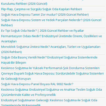
Kurulumu Rehberi (2026 Güncel)
Flip-Flap, Çarpma ve Sürgülü Soğuk Oda Kapıları Rehberi
Soğuk Hava Deposu Tamiri Zor mudur? (2026 Güncel Rehber)
Soğuk Hava Deposu Sistem ve Yedek Parçaları Nelerdir? (2026 Güncel
Rehber)
Ev Tipi Soğuk Oda Nedir? | 2026 Güncel Rehber ve Fiyatlar
Fermantasyon Odası Nedir? Endüstriyel Üretimde Önemi, Özellikleri ve
Avantajları
Monoblok Soğutma Ünitesi Nedir? Avantajları, Türleri ve Uygulamaları
(2026 Rehberi)
Soğuk Oda Basınç Ventili Nedir? Endüstriyel Soğutma Sistemlerinde
Hayati Bir Bileşen
Keskinso Soğutma ile Yüksek Performanslı Şok Dondurma Sistemleri
Çevreye Duyarlı Soğuk Hava Deposu: Sürdürülebilir Soğutma Sistemleri
ile Geleceği Koruyun
Soğuk Hava Deposu Panel Boyası RAL 9002 Nedir?
Keskinso Soğutma: Endüstriyel Soğutma ve Anahtar Teslim Soğuk Oda
Çözümlerinde Kalite ve Profesyonellik
Endüstriyel Soğutmanın Geleceği: Keskinso Soğutma ile Soğuk Oda
Sistemlerinde Mükemmellik