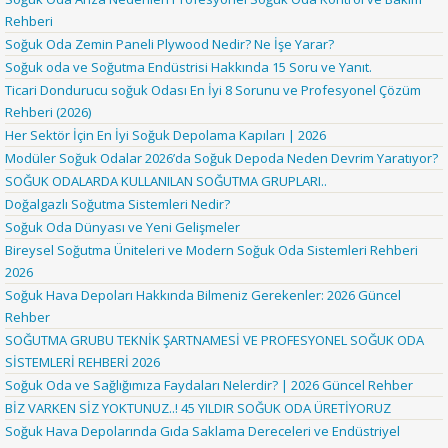
Rehberi
Soğuk Oda Zemin Paneli Plywood Nedir? Ne İşe Yarar?
Soğuk oda ve Soğutma Endüstrisi Hakkında 15 Soru ve Yanıt.
Ticari Dondurucu soğuk Odası En İyi 8 Sorunu ve Profesyonel Çözüm
Rehberi (2026)
Her Sektör İçin En İyi Soğuk Depolama Kapıları | 2026
Modüler Soğuk Odalar 2026’da Soğuk Depoda Neden Devrim Yaratıyor?
SOĞUK ODALARDA KULLANILAN SOĞUTMA GRUPLARI..
Doğalgazlı Soğutma Sistemleri Nedir?
Soğuk Oda Dünyası ve Yeni Gelişmeler
Bireysel Soğutma Üniteleri ve Modern Soğuk Oda Sistemleri Rehberi
2026
Soğuk Hava Depoları Hakkında Bilmeniz Gerekenler: 2026 Güncel
Rehber
SOĞUTMA GRUBU TEKNİK ŞARTNAMESİ VE PROFESYONEL SOĞUK ODA
SİSTEMLERİ REHBERİ 2026
Soğuk Oda ve Sağlığımıza Faydaları Nelerdir? | 2026 Güncel Rehber
BİZ VARKEN SİZ YOKTUNUZ..! 45 YILDIR SOĞUK ODA ÜRETİYORUZ
Soğuk Hava Depolarında Gıda Saklama Dereceleri ve Endüstriyel