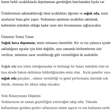
bazen farklı sıcaklıklarda depolanması gerektiğini hatırlamakta fayda var.
Ürünlerinizin saklanabileceği ideal sıcaklıkları öğrenin ve
soğuk oda,
nızın
ayarlarını buna göre yapın. Stokunuzu optimum sıcaklıkta saklamak,
kalitesinin mümkün olduğu kadar uzun süre korunmasını sağlayacaktır.
Ünitenizi Temiz Tutun
Soğuk hava deponuzu,
temiz tutmanız önemlidir. Kir ve toz yalnızca içinde
sakladığınız eşyalar için kötü değildir, aynı zamanda birikmelerine izin
verilirse, ünitenize zarar verebileceği gibi verimliliğini de azaltabilir.
Soğuk oda
nızı temiz tuttuğunuzdan ve herhangi bir hasarı mümkün olan en
kısa sürede bakım ekibimize bildirdiğinizden emin olun . Kırık paneller veya
soğuk oda
parçaları , odanın verimliliği ve genel performansı üzerinde çok
büyük, olumsuz bir etkiye sahip olacaktır.
Stok Rotasyonunu Düşünün
Stoklarınızın ne zaman geçerliliğini yitireceğini takip edin. Yakında
kullanılması gereken şeyleri raflarınızın önüne taşıyın ve son kullanma tarihi