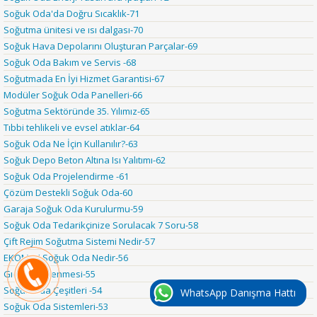
Soğuk Oda'da Doğru Sıcaklık-71
Soğutma ünitesi ve ısı dalgası-70
Soğuk Hava Depolarını Oluşturan Parçalar-69
Soğuk Oda Bakım ve Servis -68
Soğutmada En İyi Hizmet Garantisi-67
Modüler Soğuk Oda Panelleri-66
Soğutma Sektöründe 35. Yılımız-65
Tıbbi tehlikeli ve evsel atıklar-64
Soğuk Oda Ne İçin Kullanılır?-63
Soğuk Depo Beton Altına Isı Yalıtımı-62
Soğuk Oda Projelendirme -61
Çözüm Destekli Soğuk Oda-60
Garaja Soğuk Oda Kurulurmu-59
Soğuk Oda Tedarikçinize Sorulacak 7 Soru-58
Çift Rejim Soğutma Sistemi Nedir-57
EKOMAX Soğuk Oda Nedir-56
Gıda Zehirlenmesi-55
Soğuk Oda Çeşitleri -54
WhatsApp Danışma Hattı
Soğuk Oda Sistemleri-53