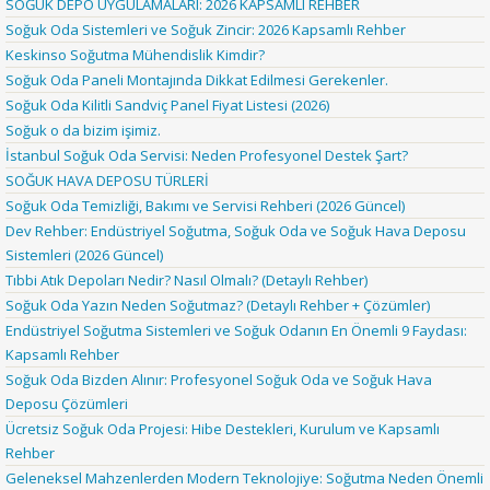
SOĞUK DEPO UYGULAMALARI: 2026 KAPSAMLI REHBER
Soğuk Oda Sistemleri ve Soğuk Zincir: 2026 Kapsamlı Rehber
Keskinso Soğutma Mühendislik Kimdir?
Soğuk Oda Paneli Montajında Dikkat Edilmesi Gerekenler.
Soğuk Oda Kilitli Sandviç Panel Fiyat Listesi (2026)
Soğuk o da bizim işimiz.
İstanbul Soğuk Oda Servisi: Neden Profesyonel Destek Şart?
SOĞUK HAVA DEPOSU TÜRLERİ
Soğuk Oda Temizliği, Bakımı ve Servisi Rehberi (2026 Güncel)
Dev Rehber: Endüstriyel Soğutma, Soğuk Oda ve Soğuk Hava Deposu
Sistemleri (2026 Güncel)
Tıbbi Atık Depoları Nedir? Nasıl Olmalı? (Detaylı Rehber)
Soğuk Oda Yazın Neden Soğutmaz? (Detaylı Rehber + Çözümler)
Endüstriyel Soğutma Sistemleri ve Soğuk Odanın En Önemli 9 Faydası:
Kapsamlı Rehber
Soğuk Oda Bizden Alınır: Profesyonel Soğuk Oda ve Soğuk Hava
Deposu Çözümleri
Ücretsiz Soğuk Oda Projesi: Hibe Destekleri, Kurulum ve Kapsamlı
Rehber
Geleneksel Mahzenlerden Modern Teknolojiye: Soğutma Neden Önemli