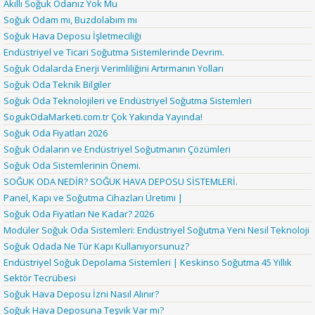
Akıllı Soğuk Odanız Yok Mu
Soğuk Odam mı, Buzdolabım mı
Soğuk Hava Deposu İşletmeciliği
Endüstriyel ve Ticari Soğutma Sistemlerinde Devrim.
Soğuk Odalarda Enerji Verimliliğini Artırmanın Yolları
Soğuk Oda Teknik Bilgiler
Soğuk Oda Teknolojileri ve Endüstriyel Soğutma Sistemleri
SogukOdaMarketi.com.tr Çok Yakında Yayında!
Soğuk Oda Fiyatları 2026
Soğuk Odaların ve Endüstriyel Soğutmanın Çözümleri
Soğuk Oda Sistemlerinin Önemi.
SOĞUK ODA NEDİR? SOĞUK HAVA DEPOSU SİSTEMLERİ.
Panel, Kapı ve Soğutma Cihazları Üretimi |
Soğuk Oda Fiyatları Ne Kadar? 2026
Modüler Soğuk Oda Sistemleri: Endüstriyel Soğutma Yeni Nesil Teknoloji
Soğuk Odada Ne Tür Kapı Kullanıyorsunuz?
Endüstriyel Soğuk Depolama Sistemleri | Keskinso Soğutma 45 Yıllık
Sektör Tecrübesi
Soğuk Hava Deposu İzni Nasıl Alınır?
Soğuk Hava Deposuna Teşvik Var mı?