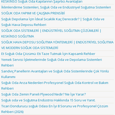
KESKİNSO Soğuk Oda Kapılarının Şaşırtıcı Avantajları
İklimlendirme Sistemleri, Soğuk Oda ve Endüstriyel Soğutma Sistemleri
SOĞUK ODA YAPIMI VE ÇALIŞMA PRENSİBİ
Soğuk Depolama İçin İdeal Sıcaklık Kaç Derecedir? | Soğuk Oda ve
Soğuk Hava Deposu Rehberi
SOĞUK ODA SİSTEMLERİ | ENDÜSTRİYEL SOĞUTMA ÇÖZÜMLERİ |
KESKİNSO SOĞUTMA
SOĞUK HAVA DEPOSU SOĞUTMA YÖNTEMLERİ | ENDÜSTRİYEL SOĞUTMA
VE MODERN SOĞUK ODA SİSTEMLERİ
Et Soğuk Oda Çözümü: Eti Taze Tutmak İçin Kapsamlı Rehber
Yemek Servisi İşletmelerinde Soğuk Oda ve Depolama Sistemleri
Rehberi
Sandviç Panellerin Avantajları ve Soğuk Oda Sistemlerinde Çok Yönlü
Kullanımı
Soğuk Oda Arıza Nedenleri Profesyonel Soğuk Oda Kontrol ve Bakım
Rehberi
Soğuk Oda Zemin Paneli Plywood Nedir? Ne İşe Yarar?
Soğuk oda ve Soğutma Endüstrisi Hakkında 15 Soru ve Yanıt.
Ticari Dondurucu soğuk Odası En İyi 8 Sorunu ve Profesyonel Çözüm
Rehberi (2026)