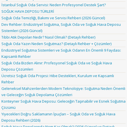
İstanbul Soğuk Oda Servisi: Neden Profesyonel Destek Şart?
SOĞUK HAVA DEPOSU TÜRLERİ
Soğuk Oda Temizliği, Bakımı ve Servisi Rehberi (2026 Güncel)
Dev Rehber: Endüstriyel Soğutma, Soğuk Oda ve Soğuk Hava Deposu
Sistemleri (2026 Güncel)
Tıbbi Atık Depoları Nedir? Nasıl Olmalı? (Detaylı Rehber)
Soğuk Oda Yazın Neden Soğutmaz? (Detaylı Rehber + Çözümler)
Endüstriyel Soğutma Sistemleri ve Soğuk Odanın En Önemli 9 Faydası:
Kapsamlı Rehber
Soğuk Oda Bizden Alınır: Profesyonel Soğuk Oda ve Soğuk Hava
Deposu Çözümleri
Ücretsiz Soğuk Oda Projesi: Hibe Destekleri, Kurulum ve Kapsamlı
Rehber
Geleneksel Mahzenlerden Modern Teknolojiye: Soğutma Neden Önemli
ve Geleceğin Soğuk Depolama Çözümleri
Konteyner Soğuk Hava Deposu: Geleceğin Taşınabilir ve Esnek Soğutma
Çözümü
Yiyecekleri Doğru Saklamanın İpuçları – Soğuk Oda ve Soğuk Hava
Deposu Rehberi (2026)
Soğuk Hava Depolarında Nem Kaç Olmalı? (2026 Güncel ve Detaylı