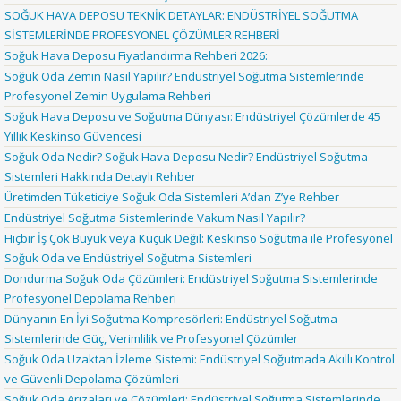
SOĞUK HAVA DEPOSU TEKNİK DETAYLAR: ENDÜSTRİYEL SOĞUTMA
SİSTEMLERİNDE PROFESYONEL ÇÖZÜMLER REHBERİ
Soğuk Hava Deposu Fiyatlandırma Rehberi 2026:
Soğuk Oda Zemin Nasıl Yapılır? Endüstriyel Soğutma Sistemlerinde
Profesyonel Zemin Uygulama Rehberi
Soğuk Hava Deposu ve Soğutma Dünyası: Endüstriyel Çözümlerde 45
Yıllık Keskinso Güvencesi
Soğuk Oda Nedir? Soğuk Hava Deposu Nedir? Endüstriyel Soğutma
Sistemleri Hakkında Detaylı Rehber
Üretimden Tüketiciye Soğuk Oda Sistemleri A’dan Z’ye Rehber
Endüstriyel Soğutma Sistemlerinde Vakum Nasıl Yapılır?
Hiçbir İş Çok Büyük veya Küçük Değil: Keskinso Soğutma ile Profesyonel
Soğuk Oda ve Endüstriyel Soğutma Sistemleri
Dondurma Soğuk Oda Çözümleri: Endüstriyel Soğutma Sistemlerinde
Profesyonel Depolama Rehberi
Dünyanın En İyi Soğutma Kompresörleri: Endüstriyel Soğutma
Sistemlerinde Güç, Verimlilik ve Profesyonel Çözümler
Soğuk Oda Uzaktan İzleme Sistemi: Endüstriyel Soğutmada Akıllı Kontrol
ve Güvenli Depolama Çözümleri
Soğuk Oda Arızaları ve Çözümleri: Endüstriyel Soğutma Sistemlerinde