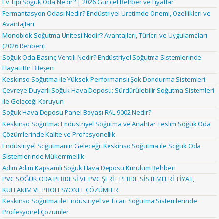
Ev Tipi Soğuk Oda Nedir? | 2026 Güncel Rehber ve Fiyatlar
Fermantasyon Odası Nedir? Endüstriyel Üretimde Önemi, Özellikleri ve
Avantajları
Monoblok Soğutma Ünitesi Nedir? Avantajları, Türleri ve Uygulamaları
(2026 Rehberi)
Soğuk Oda Basınç Ventili Nedir? Endüstriyel Soğutma Sistemlerinde
Hayati Bir Bileşen
Keskinso Soğutma ile Yüksek Performanslı Şok Dondurma Sistemleri
Çevreye Duyarlı Soğuk Hava Deposu: Sürdürülebilir Soğutma Sistemleri
ile Geleceği Koruyun
Soğuk Hava Deposu Panel Boyası RAL 9002 Nedir?
Keskinso Soğutma: Endüstriyel Soğutma ve Anahtar Teslim Soğuk Oda
Çözümlerinde Kalite ve Profesyonellik
Endüstriyel Soğutmanın Geleceği: Keskinso Soğutma ile Soğuk Oda
Sistemlerinde Mükemmellik
Adım Adım Kapsamlı Soğuk Hava Deposu Kurulum Rehberi
PVC SOĞUK ODA PERDESİ VE PVC ŞERİT PERDE SİSTEMLERİ: FİYAT,
KULLANIM VE PROFESYONEL ÇÖZÜMLER
Keskinso Soğutma ile Endüstriyel ve Ticari Soğutma Sistemlerinde
Profesyonel Çözümler