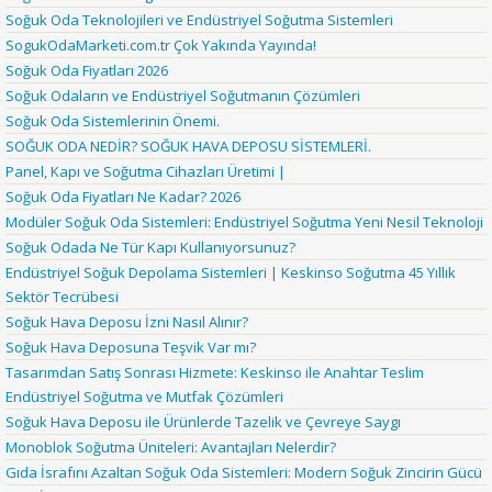
Soğuk Oda Teknolojileri ve Endüstriyel Soğutma Sistemleri
SogukOdaMarketi.com.tr Çok Yakında Yayında!
Soğuk Oda Fiyatları 2026
Soğuk Odaların ve Endüstriyel Soğutmanın Çözümleri
Soğuk Oda Sistemlerinin Önemi.
SOĞUK ODA NEDİR? SOĞUK HAVA DEPOSU SİSTEMLERİ.
Panel, Kapı ve Soğutma Cihazları Üretimi |
Soğuk Oda Fiyatları Ne Kadar? 2026
Modüler Soğuk Oda Sistemleri: Endüstriyel Soğutma Yeni Nesil Teknoloji
Soğuk Odada Ne Tür Kapı Kullanıyorsunuz?
Endüstriyel Soğuk Depolama Sistemleri | Keskinso Soğutma 45 Yıllık
Sektör Tecrübesi
Soğuk Hava Deposu İzni Nasıl Alınır?
Soğuk Hava Deposuna Teşvik Var mı?
Tasarımdan Satış Sonrası Hizmete: Keskinso ile Anahtar Teslim
Endüstriyel Soğutma ve Mutfak Çözümleri
Soğuk Hava Deposu ile Ürünlerde Tazelik ve Çevreye Saygı
Monoblok Soğutma Üniteleri: Avantajları Nelerdir?
Gıda İsrafını Azaltan Soğuk Oda Sistemleri: Modern Soğuk Zincirin Gücü