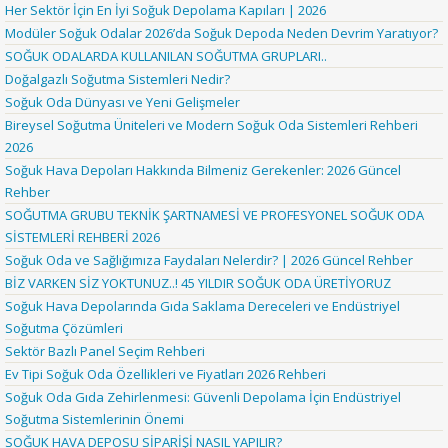
Her Sektör İçin En İyi Soğuk Depolama Kapıları | 2026
Modüler Soğuk Odalar 2026’da Soğuk Depoda Neden Devrim Yaratıyor?
SOĞUK ODALARDA KULLANILAN SOĞUTMA GRUPLARI..
Doğalgazlı Soğutma Sistemleri Nedir?
Soğuk Oda Dünyası ve Yeni Gelişmeler
Bireysel Soğutma Üniteleri ve Modern Soğuk Oda Sistemleri Rehberi
2026
Soğuk Hava Depoları Hakkında Bilmeniz Gerekenler: 2026 Güncel
Rehber
SOĞUTMA GRUBU TEKNİK ŞARTNAMESİ VE PROFESYONEL SOĞUK ODA
SİSTEMLERİ REHBERİ 2026
Soğuk Oda ve Sağlığımıza Faydaları Nelerdir? | 2026 Güncel Rehber
BİZ VARKEN SİZ YOKTUNUZ..! 45 YILDIR SOĞUK ODA ÜRETİYORUZ
Soğuk Hava Depolarında Gıda Saklama Dereceleri ve Endüstriyel
Soğutma Çözümleri
Sektör Bazlı Panel Seçim Rehberi
Ev Tipi Soğuk Oda Özellikleri ve Fiyatları 2026 Rehberi
Soğuk Oda Gıda Zehirlenmesi: Güvenli Depolama İçin Endüstriyel
Soğutma Sistemlerinin Önemi
SOĞUK HAVA DEPOSU SİPARİŞİ NASIL YAPILIR?