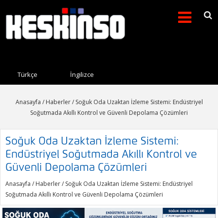
Arama formu
Search this site
Türkçe
İngilizce
Anasayfa
/
Haberler
/ Soğuk Oda Uzaktan İzleme Sistemi: Endüstriyel
Soğutmada Akıllı Kontrol ve Güvenli Depolama Çözümleri
Soğuk Oda Uzaktan İzleme Sistemi:
Endüstriyel Soğutmada Akıllı Kontrol ve
Güvenli Depolama Çözümleri
Anasayfa
/
Haberler
/ Soğuk Oda Uzaktan İzleme Sistemi: Endüstriyel
Soğutmada Akıllı Kontrol ve Güvenli Depolama Çözümleri