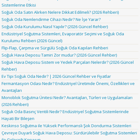
Sistemlerine Etkisi
Soğuk Oda Satın Alırken Nelere Dikkat Edilmeli? (2026 Rehberi)
Soğuk Oda Nemlendirme Cihazı Nedir? Ne İşe Yarar?
Soğuk Oda Kurulumu Nasıl Yapılır? (2026 Güncel Rehber)
Endüstriyel Soğutma Sistemleri, Evaporatör Seçimi ve Soğuk Oda
Kurulumu Rehberi (2026 Güncel)
Flip-Flap, Çarpma ve Sürgülü Soğuk Oda Kapıları Rehberi
Soğuk Hava Deposu Tamiri Zor mudur? (2026 Güncel Rehber)
Soğuk Hava Deposu Sistem ve Yedek Parçaları Nelerdir? (2026 Güncel
Rehber)
Ev Tipi Soğuk Oda Nedir? | 2026 Güncel Rehber ve Fiyatlar
Fermantasyon Odası Nedir? Endüstriyel Üretimde Önemi, Özellikleri ve
Avantajları
Monoblok Soğutma Ünitesi Nedir? Avantajları, Türleri ve Uygulamaları
(2026 Rehberi)
Soğuk Oda Basınç Ventili Nedir? Endüstriyel Soğutma Sistemlerinde
Hayati Bir Bileşen
Keskinso Soğutma ile Yüksek Performanslı Şok Dondurma Sistemleri
Çevreye Duyarlı Soğuk Hava Deposu: Sürdürülebilir Soğutma Sistemleri
ile Geleceği Koruyun