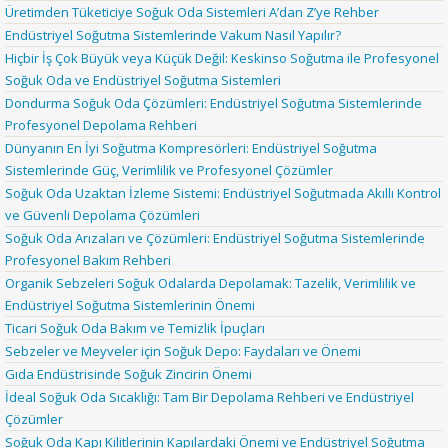
Üretimden Tüketiciye Soğuk Oda Sistemleri A’dan Z’ye Rehber
Endüstriyel Soğutma Sistemlerinde Vakum Nasıl Yapılır?
Hiçbir İş Çok Büyük veya Küçük Değil: Keskinso Soğutma ile Profesyonel
Soğuk Oda ve Endüstriyel Soğutma Sistemleri
Dondurma Soğuk Oda Çözümleri: Endüstriyel Soğutma Sistemlerinde
Profesyonel Depolama Rehberi
Dünyanın En İyi Soğutma Kompresörleri: Endüstriyel Soğutma
Sistemlerinde Güç, Verimlilik ve Profesyonel Çözümler
Soğuk Oda Uzaktan İzleme Sistemi: Endüstriyel Soğutmada Akıllı Kontrol
ve Güvenli Depolama Çözümleri
Soğuk Oda Arızaları ve Çözümleri: Endüstriyel Soğutma Sistemlerinde
Profesyonel Bakım Rehberi
Organik Sebzeleri Soğuk Odalarda Depolamak: Tazelik, Verimlilik ve
Endüstriyel Soğutma Sistemlerinin Önemi
Ticari Soğuk Oda Bakım ve Temizlik İpuçları
Sebzeler ve Meyveler için Soğuk Depo: Faydaları ve Önemi
Gıda Endüstrisinde Soğuk Zincirin Önemi
İdeal Soğuk Oda Sıcaklığı: Tam Bir Depolama Rehberi ve Endüstriyel
Çözümler
Soğuk Oda Kapı Kilitlerinin Kapılardaki Önemi ve Endüstriyel Soğutma