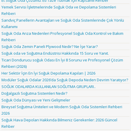
Et Soğuk Oda Çözümü: Eti Taze Tutmak İçin Kapsamlı Rehber
Yemek Servisi İşletmelerinde Soğuk Oda ve Depolama Sistemleri
Rehberi
Sandviç Panellerin Avantajları ve Soğuk Oda Sistemlerinde Çok Yönlü
Kullanımı
Soğuk Oda Arıza Nedenleri Profesyonel Soğuk Oda Kontrol ve Bakım
Rehberi
Soğuk Oda Zemin Paneli Plywood Nedir? Ne İşe Yarar?
Soğuk oda ve Soğutma Endüstrisi Hakkında 15 Soru ve Yanıt.
Ticari Dondurucu soğuk Odası En İyi 8 Sorunu ve Profesyonel Çözüm
Rehberi (2026)
Her Sektör İçin En İyi Soğuk Depolama Kapıları | 2026
Modüler Soğuk Odalar 2026’da Soğuk Depoda Neden Devrim Yaratıyor?
SOĞUK ODALARDA KULLANILAN SOĞUTMA GRUPLARI..
Doğalgazlı Soğutma Sistemleri Nedir?
Soğuk Oda Dünyası ve Yeni Gelişmeler
Bireysel Soğutma Üniteleri ve Modern Soğuk Oda Sistemleri Rehberi
2026
Soğuk Hava Depoları Hakkında Bilmeniz Gerekenler: 2026 Güncel
Rehber