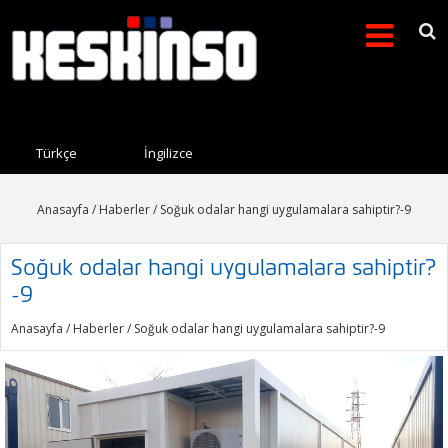
Arama formu
Search this site
Türkçe
İngilizce
Anasayfa
/
Haberler
/ Soğuk odalar hangi uygulamalara sahiptir?-9
Soğuk odalar hangi uygulamalara sahiptir?
-9
Anasayfa
/
Haberler
/ Soğuk odalar hangi uygulamalara sahiptir?-9