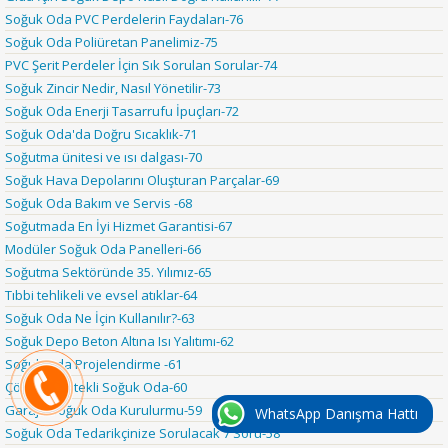
Soğuk Oda PVC Perdelerin Faydaları-76
Soğuk Oda Poliüretan Panelimiz-75
PVC Şerit Perdeler İçin Sık Sorulan Sorular-74
Soğuk Zincir Nedir, Nasıl Yönetilir-73
Soğuk Oda Enerji Tasarrufu İpuçları-72
Soğuk Oda'da Doğru Sıcaklık-71
Soğutma ünitesi ve ısı dalgası-70
Soğuk Hava Depolarını Oluşturan Parçalar-69
Soğuk Oda Bakım ve Servis -68
Soğutmada En İyi Hizmet Garantisi-67
Modüler Soğuk Oda Panelleri-66
Soğutma Sektöründe 35. Yılımız-65
Tıbbi tehlikeli ve evsel atıklar-64
Soğuk Oda Ne İçin Kullanılır?-63
Soğuk Depo Beton Altına Isı Yalıtımı-62
Soğuk Oda Projelendirme -61
Çözüm Destekli Soğuk Oda-60
Garaja Soğuk Oda Kurulurmu-59
WhatsApp Danışma Hattı
Soğuk Oda Tedarikçinize Sorulacak 7 Soru-58