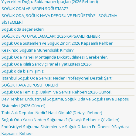
Yiyecekleri Doğru Saklamanın İpuçları (2026 Rehberi)
SOĞUK ODALAR NEDEN SOĞUTMAZ?
SOĞUK ODA, SOĞUK HAVA DEPOSU VE ENDÜSTRİYEL SOĞUTMA
SİSTEMLERİ
Soğuk oda seçenekleri.
SOĞUK DEPO UYGULAMALARI: 2026 KAPSAMLI REHBER
Soğuk Oda Sistemleri ve Soğuk Zincir: 2026 Kapsamlı Rehber
Keskinso Soğutma Mühendislik Kimdir?
Soğuk Oda Paneli Montajında Dikkat Edilmesi Gerekenler.
Soğuk Oda Kilitli Sandviç Panel Fiyat Listesi (2026)
Soğuk o da bizim işimiz.
İstanbul Soğuk Oda Servisi: Neden Profesyonel Destek Şart?
SOĞUK HAVA DEPOSU TÜRLERİ
Soğuk Oda Temizliği, Bakımı ve Servisi Rehberi (2026 Güncel)
Dev Rehber: Endüstriyel Soğutma, Soğuk Oda ve Soğuk Hava Deposu
Sistemleri (2026 Güncel)
Tıbbi Atık Depoları Nedir? Nasıl Olmalı? (Detaylı Rehber)
Soğuk Oda Yazın Neden Soğutmaz? (Detaylı Rehber + Çözümler)
Endüstriyel Soğutma Sistemleri ve Soğuk Odanın En Önemli 9 Faydası:
Kapsamlı Rehber