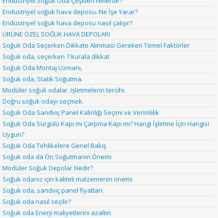
Endüstriyel Soğuk Oda Çeşitleri Nelerdir?
Endüstriyel soğuk hava deposu. Ne İşe Yarar?
Endüstriyel soğuk hava deposu nasıl çalışır?
ÜRÜNE ÖZEL SOĞUK HAVA DEPOLARI
Soğuk Oda Seçerken Dikkate Alınması Gereken Temel Faktörler
Soğuk oda, seçerken 7 kurala dikkat
Soğuk Oda Montaj Uzmanı,
Soğuk oda, Statik Soğutma.
Modüler soğuk odalar .Işletmelerin tercihi.
Doğru soğuk odayı seçmek.
Soğuk Oda Sandviç Panel Kalınlığı Seçimi ve Verimlilik
Soğuk Oda Sürgülü Kapı mı Çarpma Kapı mı? Hangi İşletme İçin Hangisi
Uygun?
Soğuk Oda Tehlikelere Genel Bakış
Soğuk oda da Ön Soğutmanın Önemi
Modüler Soğuk Depolar Nedir?
Soğuk odanız için kaliteli malzemenin önemi
Soğuk oda, sandviç panel fiyatları.
Soğuk oda nasıl seçilir?
Soğuk oda Enerji maliyetlerini azaltın