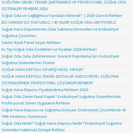
SOĞUTMA GRUBU TEKNİK ŞARTNAMESİ VE PROFESYONEL SOĞUK ODA
SİSTEMLERİ REHBERİ 2026
Soğuk Oda ve Sağlığımıza Faydaları Nelerdir? | 2026 Güncel Rehber
BİZ VARKEN SİZ YOKTUNUZ..! 45 YILDIR SOĞUK ODA ÜRETİYORUZ
Soğuk Hava Depolarında Gıda Saklama Dereceleri ve Endüstriyel
Soğutma Çözümleri
Sektör Bazlı Panel Seçim Rehberi
Ev Tipi Soğuk Oda Özellikleri ve Fiyatları 2026 Rehberi
Soğuk Oda Gıda Zehirlenmesi: Güvenli Depolama İçin Endüstriyel
Soğutma Sistemlerinin Önemi
SOĞUK HAVA DEPOSU SİPARİŞİ NASIL YAPILIR?
SOĞUK HAVA DEPOSU TEKNİK DETAYLAR: ENDÜSTRİYEL SOĞUTMA
SİSTEMLERİNDE PROFESYONEL ÇÖZÜMLER REHBERİ
Soğuk Hava Deposu Fiyatlandırma Rehberi 2026:
Soğuk Oda Zemin Nasıl Yapılır? Endüstriyel Soğutma Sistemlerinde
Profesyonel Zemin Uygulama Rehberi
Soğuk Hava Deposu ve Soğutma Dünyası: Endüstriyel Çözümlerde 45
Yıllık Keskinso Güvencesi
Soğuk Oda Nedir? Soğuk Hava Deposu Nedir? Endüstriyel Soğutma
Sistemleri Hakkında Detaylı Rehber