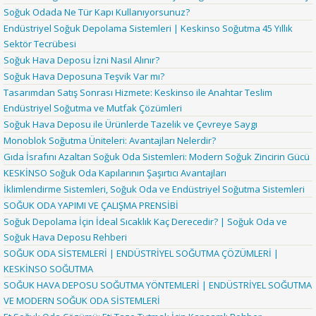
Soğuk Odada Ne Tür Kapı Kullanıyorsunuz?
Endüstriyel Soğuk Depolama Sistemleri | Keskinso Soğutma 45 Yıllık
Sektör Tecrübesi
Soğuk Hava Deposu İzni Nasıl Alınır?
Soğuk Hava Deposuna Teşvik Var mı?
Tasarımdan Satış Sonrası Hizmete: Keskinso ile Anahtar Teslim
Endüstriyel Soğutma ve Mutfak Çözümleri
Soğuk Hava Deposu ile Ürünlerde Tazelik ve Çevreye Saygı
Monoblok Soğutma Üniteleri: Avantajları Nelerdir?
Gıda İsrafını Azaltan Soğuk Oda Sistemleri: Modern Soğuk Zincirin Gücü
KESKİNSO Soğuk Oda Kapılarının Şaşırtıcı Avantajları
İklimlendirme Sistemleri, Soğuk Oda ve Endüstriyel Soğutma Sistemleri
SOĞUK ODA YAPIMI VE ÇALIŞMA PRENSİBİ
Soğuk Depolama İçin İdeal Sıcaklık Kaç Derecedir? | Soğuk Oda ve
Soğuk Hava Deposu Rehberi
SOĞUK ODA SİSTEMLERİ | ENDÜSTRİYEL SOĞUTMA ÇÖZÜMLERİ |
KESKİNSO SOĞUTMA
SOĞUK HAVA DEPOSU SOĞUTMA YÖNTEMLERİ | ENDÜSTRİYEL SOĞUTMA
VE MODERN SOĞUK ODA SİSTEMLERİ