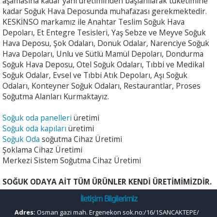
aşamasına kadar yani üretiminden başlanılarak tüketimine
kadar Soğuk Hava Deposunda muhafazası gerekmektedir.
KESKİNSO markamız ile Anahtar Teslim Soğuk Hava
Depoları, Et Entegre Tesisleri, Yaş Sebze ve Meyve Soğuk
Hava Deposu, Şok Odaları, Donuk Odalar, Narenciye Soğuk
Hava Depoları, Unlu ve Sütlü Mamül Depoları, Dondurma
Soğuk Hava Deposu, Otel Soğuk Odaları, Tıbbi ve Medikal
Soğuk Odalar, Evsel ve Tıbbi Atık Depoları, Aşı Soğuk
Odaları, Konteyner Soğuk Odaları, Restaurantlar, Proses
Soğutma Alanları Kurmaktayız.
Soğuk oda panelleri
üretimi
Soğuk oda kapıları
üretimi
Soğuk Oda
soğutma Cihaz Üretimi
Şoklama Cihaz Üretimi
Merkezi Sistem Soğutma Cihaz Üretimi
SOĞUK ODAYA AİT TÜM ÜRÜNLER KENDİ ÜRETİMİMİZDİR.
İletişim Bilgilerimiz
Adres:
Osman gazi mah. Ergenekon sok.no:/16/1SANCAKTEPE/