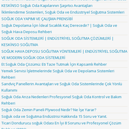
KESKİNSO Soğuk Oda Kapılarının Şaşırtıcı Avantajları
İklimlendirme Sistemleri, Soğuk Oda ve Endüstriyel Soğutma Sistemleri
SOĞUK ODA YAPIMI VE ÇALIŞMA PRENSİBİ
Soğuk Depolama İçin İdeal Sıcaklık Kaç Derecedir? | Soğuk Oda ve
Soğuk Hava Deposu Rehberi
SOĞUK ODA SİSTEMLERİ | ENDÜSTRİYEL SOĞUTMA ÇÖZÜMLERİ |
KESKİNSO SOĞUTMA
SOĞUK HAVA DEPOSU SOĞUTMA YÖNTEMLERİ | ENDÜSTRİYEL SOĞUTMA
VE MODERN SOĞUK ODA SİSTEMLERİ
Et Soğuk Oda Çözümü: Eti Taze Tutmak İçin Kapsamlı Rehber
Yemek Servisi İşletmelerinde Soğuk Oda ve Depolama Sistemleri
Rehberi
Sandviç Panellerin Avantajları ve Soğuk Oda Sistemlerinde Çok Yönlü
Kullanımı
Soğuk Oda Arıza Nedenleri Profesyonel Soğuk Oda Kontrol ve Bakım
Rehberi
Soğuk Oda Zemin Paneli Plywood Nedir? Ne İşe Yarar?
Soğuk oda ve Soğutma Endüstrisi Hakkında 15 Soru ve Yanıt.
Ticari Dondurucu soğuk Odası En İyi 8 Sorunu ve Profesyonel Çözüm