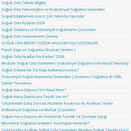
Soğuk Oda Teknik Bilgiler
Soğuk Oda Teknolojileri ve Endüstriyel Soğutma Sistemleri
SogukOdaMarketi.com.tr Çok Yakında Yayında!
Soğuk Oda Fiyatları 2026
Soğuk Odaların ve Endüstriyel Soğutmanın Çözümleri
Soğuk Oda Sistemlerinin Önemi.
SOĞUK ODA NEDİR? SOĞUK HAVA DEPOSU SİSTEMLERİ.
Panel, Kapı ve Soğutma Cihazları Üretimi |
Soğuk Oda Fiyatları Ne Kadar? 2026
Modüler Soğuk Oda Sistemleri: Endüstriyel Soğutma Yeni Nesil Teknoloji
Soğuk Odada Ne Tür Kapı Kullanıyorsunuz?
Endüstriyel Soğuk Depolama Sistemleri | Keskinso Soğutma 45 Yıllık
Sektör Tecrübesi
Soğuk Hava Deposu İzni Nasıl Alınır?
Soğuk Hava Deposuna Teşvik Var mı?
Tasarımdan Satış Sonrası Hizmete: Keskinso ile Anahtar Teslim
Endüstriyel Soğutma ve Mutfak Çözümleri
Soğuk Hava Deposu ile Ürünlerde Tazelik ve Çevreye Saygı
Monoblok Soğutma Üniteleri: Avantajları Nelerdir?
Gıda İsrafını Azaltan Soğuk Oda Sistemleri: Modern Soğuk Zincirin Gücü