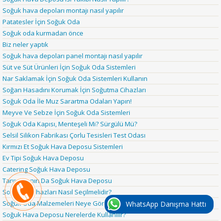
Soğuk hava depoları montajı nasıl yapılır
Patatesler İçin Soğuk Oda
Soğuk oda kurmadan önce
Biz neler yaptık
Soğuk hava depoları panel montajı nasıl yapılır
Süt ve Süt Ürünleri İçin Soğuk Oda Sistemleri
Nar Saklamak İçin Soğuk Oda Sistemleri Kullanın
Soğan Hasadını Korumak İçin Soğutma Cihazları
Soğuk Oda İle Muz Sarartma Odaları Yapın!
Meyve Ve Sebze İçin Soğuk Oda Sistemleri
Soğuk Oda Kapısı, Menteşeli Mi? Sürgülü Mü?
Selsil Silikon Fabrikası Çorlu Tesisleri Test Odası
Kırmızı Et Soğuk Hava Deposu Sistemleri
Ev Tipi Soğuk Hava Deposu
Catering Soğuk Hava Deposu
Tarım Alanın Da Soğuk Hava Deposu
Soğutma Cihazları Nasıl Seçilmelidir?
Soğuk Oda Malzemeleri Neye Göre Seçilmelidir?
WhatsApp Danışma Hattı
Soğuk Hava Deposu Nerelerde Kullanılır?