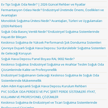
Ev Tipi Soğuk Oda Nedir? | 2026 Güncel Rehber ve Fiyatlar
Fermantasyon Odası Nedir? Endüstriyel Üretimde Önemi, Özellikleri ve
Avantajları
Monoblok Soğutma Ünitesi Nedir? Avantajları, Türleri ve Uygulamaları
(2026 Rehberi)
Soğuk Oda Basınç Ventili Nedir? Endüstriyel Soğutma Sistemlerinde
Hayati Bir Bileşen
Keskinso Soğutma ile Yüksek Performanslı Şok Dondurma Sistemleri
Çevreye Duyarlı Soğuk Hava Deposu: Sürdürülebilir Soğutma Sistemleri
ile Geleceği Koruyun
Soğuk Hava Deposu Panel Boyası RAL 9002 Nedir?
Keskinso Soğutma: Endüstriyel Soğutma ve Anahtar Teslim Soğuk Oda
Çözümlerinde Kalite ve Profesyonellik
Endüstriyel Soğutmanın Geleceği: Keskinso Soğutma ile Soğuk Oda
Sistemlerinde Mükemmellik
Adım Adım Kapsamlı Soğuk Hava Deposu Kurulum Rehberi
PVC SOĞUK ODA PERDESİ VE PVC ŞERİT PERDE SİSTEMLERİ: FİYAT,
KULLANIM VE PROFESYONEL ÇÖZÜMLER
Keskinso Soğutma ile Endüstriyel ve Ticari Soğutma Sistemlerinde
Profesyonel Çözümler