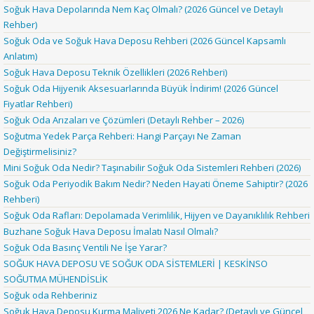
Soğuk Hava Depolarında Nem Kaç Olmalı? (2026 Güncel ve Detaylı
Rehber)
Soğuk Oda ve Soğuk Hava Deposu Rehberi (2026 Güncel Kapsamlı
Anlatım)
Soğuk Hava Deposu Teknik Özellikleri (2026 Rehberi)
Soğuk Oda Hijyenik Aksesuarlarında Büyük İndirim! (2026 Güncel
Fiyatlar Rehberi)
Soğuk Oda Arızaları ve Çözümleri (Detaylı Rehber – 2026)
Soğutma Yedek Parça Rehberi: Hangi Parçayı Ne Zaman
Değiştirmelisiniz?
Mini Soğuk Oda Nedir? Taşınabilir Soğuk Oda Sistemleri Rehberi (2026)
Soğuk Oda Periyodik Bakım Nedir? Neden Hayati Öneme Sahiptir? (2026
Rehberi)
Soğuk Oda Rafları: Depolamada Verimlilik, Hijyen ve Dayanıklılık Rehberi
Buzhane Soğuk Hava Deposu İmalatı Nasıl Olmalı?
Soğuk Oda Basınç Ventili Ne İşe Yarar?
SOĞUK HAVA DEPOSU VE SOĞUK ODA SİSTEMLERİ | KESKİNSO
SOĞUTMA MÜHENDİSLİK
Soğuk oda Rehberiniz
Soğuk Hava Deposu Kurma Maliyeti 2026 Ne Kadar? (Detaylı ve Güncel