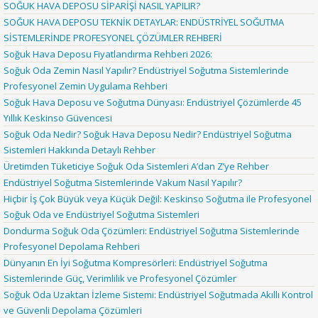
SOĞUK HAVA DEPOSU SİPARİŞİ NASIL YAPILIR?
SOĞUK HAVA DEPOSU TEKNİK DETAYLAR: ENDÜSTRİYEL SOĞUTMA
SİSTEMLERİNDE PROFESYONEL ÇÖZÜMLER REHBERİ
Soğuk Hava Deposu Fiyatlandırma Rehberi 2026:
Soğuk Oda Zemin Nasıl Yapılır? Endüstriyel Soğutma Sistemlerinde
Profesyonel Zemin Uygulama Rehberi
Soğuk Hava Deposu ve Soğutma Dünyası: Endüstriyel Çözümlerde 45
Yıllık Keskinso Güvencesi
Soğuk Oda Nedir? Soğuk Hava Deposu Nedir? Endüstriyel Soğutma
Sistemleri Hakkında Detaylı Rehber
Üretimden Tüketiciye Soğuk Oda Sistemleri A’dan Z’ye Rehber
Endüstriyel Soğutma Sistemlerinde Vakum Nasıl Yapılır?
Hiçbir İş Çok Büyük veya Küçük Değil: Keskinso Soğutma ile Profesyonel
Soğuk Oda ve Endüstriyel Soğutma Sistemleri
Dondurma Soğuk Oda Çözümleri: Endüstriyel Soğutma Sistemlerinde
Profesyonel Depolama Rehberi
Dünyanın En İyi Soğutma Kompresörleri: Endüstriyel Soğutma
Sistemlerinde Güç, Verimlilik ve Profesyonel Çözümler
Soğuk Oda Uzaktan İzleme Sistemi: Endüstriyel Soğutmada Akıllı Kontrol
ve Güvenli Depolama Çözümleri