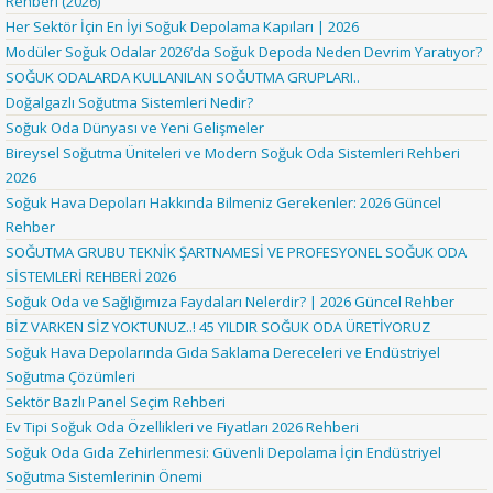
Rehberi (2026)
Her Sektör İçin En İyi Soğuk Depolama Kapıları | 2026
Modüler Soğuk Odalar 2026’da Soğuk Depoda Neden Devrim Yaratıyor?
SOĞUK ODALARDA KULLANILAN SOĞUTMA GRUPLARI..
Doğalgazlı Soğutma Sistemleri Nedir?
Soğuk Oda Dünyası ve Yeni Gelişmeler
Bireysel Soğutma Üniteleri ve Modern Soğuk Oda Sistemleri Rehberi
2026
Soğuk Hava Depoları Hakkında Bilmeniz Gerekenler: 2026 Güncel
Rehber
SOĞUTMA GRUBU TEKNİK ŞARTNAMESİ VE PROFESYONEL SOĞUK ODA
SİSTEMLERİ REHBERİ 2026
Soğuk Oda ve Sağlığımıza Faydaları Nelerdir? | 2026 Güncel Rehber
BİZ VARKEN SİZ YOKTUNUZ..! 45 YILDIR SOĞUK ODA ÜRETİYORUZ
Soğuk Hava Depolarında Gıda Saklama Dereceleri ve Endüstriyel
Soğutma Çözümleri
Sektör Bazlı Panel Seçim Rehberi
Ev Tipi Soğuk Oda Özellikleri ve Fiyatları 2026 Rehberi
Soğuk Oda Gıda Zehirlenmesi: Güvenli Depolama İçin Endüstriyel
Soğutma Sistemlerinin Önemi