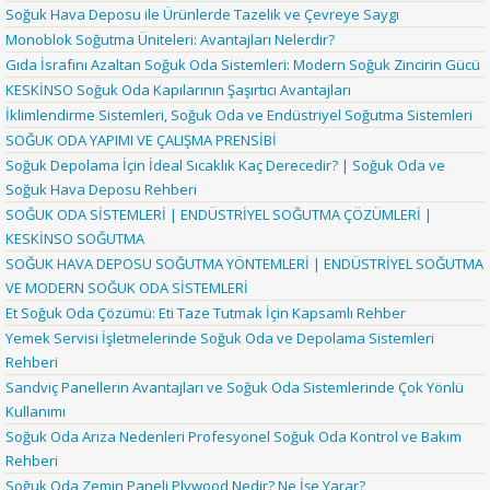
Soğuk Hava Deposu ile Ürünlerde Tazelik ve Çevreye Saygı
Monoblok Soğutma Üniteleri: Avantajları Nelerdir?
Gıda İsrafını Azaltan Soğuk Oda Sistemleri: Modern Soğuk Zincirin Gücü
KESKİNSO Soğuk Oda Kapılarının Şaşırtıcı Avantajları
İklimlendirme Sistemleri, Soğuk Oda ve Endüstriyel Soğutma Sistemleri
SOĞUK ODA YAPIMI VE ÇALIŞMA PRENSİBİ
Soğuk Depolama İçin İdeal Sıcaklık Kaç Derecedir? | Soğuk Oda ve
Soğuk Hava Deposu Rehberi
SOĞUK ODA SİSTEMLERİ | ENDÜSTRİYEL SOĞUTMA ÇÖZÜMLERİ |
KESKİNSO SOĞUTMA
SOĞUK HAVA DEPOSU SOĞUTMA YÖNTEMLERİ | ENDÜSTRİYEL SOĞUTMA
VE MODERN SOĞUK ODA SİSTEMLERİ
Et Soğuk Oda Çözümü: Eti Taze Tutmak İçin Kapsamlı Rehber
Yemek Servisi İşletmelerinde Soğuk Oda ve Depolama Sistemleri
Rehberi
Sandviç Panellerin Avantajları ve Soğuk Oda Sistemlerinde Çok Yönlü
Kullanımı
Soğuk Oda Arıza Nedenleri Profesyonel Soğuk Oda Kontrol ve Bakım
Rehberi
Soğuk Oda Zemin Paneli Plywood Nedir? Ne İşe Yarar?