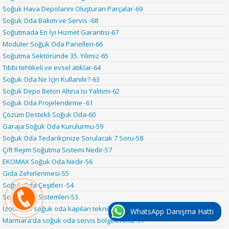
Soğuk Hava Depolarını Oluşturan Parçalar-69
Soğuk Oda Bakım ve Servis -68
Soğutmada En İyi Hizmet Garantisi-67
Modüler Soğuk Oda Panelleri-66
Soğutma Sektöründe 35. Yılımız-65
Tıbbi tehlikeli ve evsel atıklar-64
Soğuk Oda Ne İçin Kullanılır?-63
Soğuk Depo Beton Altına Isı Yalıtımı-62
Soğuk Oda Projelendirme -61
Çözüm Destekli Soğuk Oda-60
Garaja Soğuk Oda Kurulurmu-59
Soğuk Oda Tedarikçinize Sorulacak 7 Soru-58
Çift Rejim Soğutma Sistemi Nedir-57
EKOMAX Soğuk Oda Nedir-56
Gıda Zehirlenmesi-55
Soğuk Oda Çeşitleri -54
Soğuk Oda Sistemleri-53
İzotermal soğuk oda kapıları teknik özellikleri-52
WhatsApp Danışma Hattı
Marmara'da soğuk oda servis bölgelerimiz-51