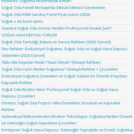
Keskinso Soğutma Mühendislik Kimdir?
Soğuk Oda Paneli Montajında Dikkat Edilmesi Gerekenler.
Soğuk Oda Kilitli Sandviç Panel Fiyat Listesi (2026)
Soğuk o da bizim işimiz.
İstanbul Soğuk Oda Servisi: Neden Profesyonel Destek Şart?
SOĞUK HAVA DEPOSU TÜRLERİ
Soğuk Oda Temizliği, Bakımı ve Servisi Rehberi (2026 Güncel)
Dev Rehber: Endüstriyel Soğutma, Soğuk Oda ve Soğuk Hava Deposu
Sistemleri (2026 Güncel)
Tıbbi Atık Depoları Nedir? Nasıl Olmalı? (Detaylı Rehber)
Soğuk Oda Yazın Neden Soğutmaz? (Detaylı Rehber + Çözümler)
Endüstriyel Soğutma Sistemleri ve Soğuk Odanın En Önemli 9 Faydası:
Kapsamlı Rehber
Soğuk Oda Bizden Alınır: Profesyonel Soğuk Oda ve Soğuk Hava
Deposu Çözümleri
Ücretsiz Soğuk Oda Projesi: Hibe Destekleri, Kurulum ve Kapsamlı
Rehber
Geleneksel Mahzenlerden Modern Teknolojiye: Soğutma Neden Önemli
ve Geleceğin Soğuk Depolama Çözümleri
Konteyner Soğuk Hava Deposu: Geleceğin Taşınabilir ve Esnek Soğutma