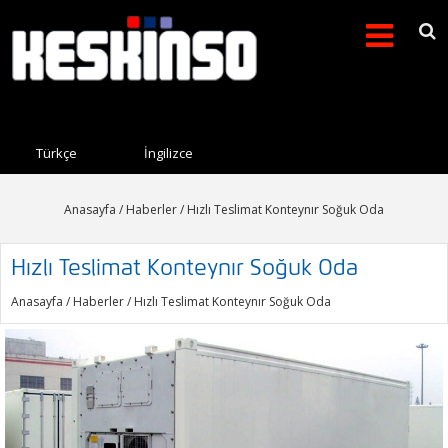
Arama formu
Search this site
Türkçe
İngilizce
Anasayfa
/
Haberler
/ Hızlı Teslimat Konteynır Soğuk Oda
Hızlı Teslimat Konteynır Soğuk Oda
Anasayfa
/
Haberler
/ Hızlı Teslimat Konteynır Soğuk Oda