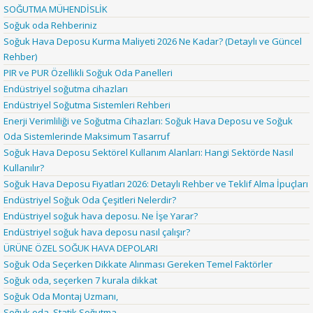
SOĞUTMA MÜHENDİSLİK
Soğuk oda Rehberiniz
Soğuk Hava Deposu Kurma Maliyeti 2026 Ne Kadar? (Detaylı ve Güncel
Rehber)
PIR ve PUR Özellikli Soğuk Oda Panelleri
Endüstriyel soğutma cihazları
Endüstriyel Soğutma Sistemleri Rehberi
Enerji Verimliliği ve Soğutma Cihazları: Soğuk Hava Deposu ve Soğuk
Oda Sistemlerinde Maksimum Tasarruf
Soğuk Hava Deposu Sektörel Kullanım Alanları: Hangi Sektörde Nasıl
Kullanılır?
Soğuk Hava Deposu Fiyatları 2026: Detaylı Rehber ve Teklif Alma İpuçları
Endüstriyel Soğuk Oda Çeşitleri Nelerdir?
Endüstriyel soğuk hava deposu. Ne İşe Yarar?
Endüstriyel soğuk hava deposu nasıl çalışır?
ÜRÜNE ÖZEL SOĞUK HAVA DEPOLARI
Soğuk Oda Seçerken Dikkate Alınması Gereken Temel Faktörler
Soğuk oda, seçerken 7 kurala dikkat
Soğuk Oda Montaj Uzmanı,
Soğuk oda, Statik Soğutma.