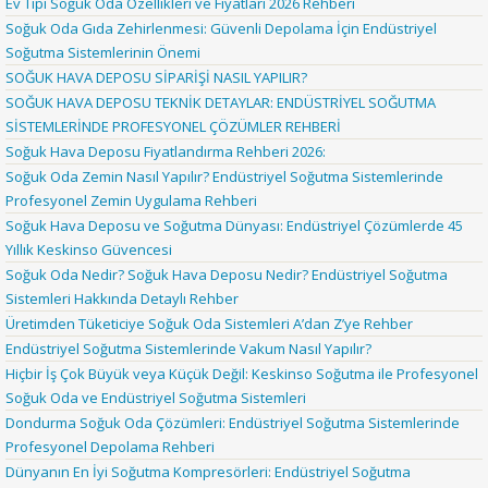
Ev Tipi Soğuk Oda Özellikleri ve Fiyatları 2026 Rehberi
Soğuk Oda Gıda Zehirlenmesi: Güvenli Depolama İçin Endüstriyel
Soğutma Sistemlerinin Önemi
SOĞUK HAVA DEPOSU SİPARİŞİ NASIL YAPILIR?
SOĞUK HAVA DEPOSU TEKNİK DETAYLAR: ENDÜSTRİYEL SOĞUTMA
SİSTEMLERİNDE PROFESYONEL ÇÖZÜMLER REHBERİ
Soğuk Hava Deposu Fiyatlandırma Rehberi 2026:
Soğuk Oda Zemin Nasıl Yapılır? Endüstriyel Soğutma Sistemlerinde
Profesyonel Zemin Uygulama Rehberi
Soğuk Hava Deposu ve Soğutma Dünyası: Endüstriyel Çözümlerde 45
Yıllık Keskinso Güvencesi
Soğuk Oda Nedir? Soğuk Hava Deposu Nedir? Endüstriyel Soğutma
Sistemleri Hakkında Detaylı Rehber
Üretimden Tüketiciye Soğuk Oda Sistemleri A’dan Z’ye Rehber
Endüstriyel Soğutma Sistemlerinde Vakum Nasıl Yapılır?
Hiçbir İş Çok Büyük veya Küçük Değil: Keskinso Soğutma ile Profesyonel
Soğuk Oda ve Endüstriyel Soğutma Sistemleri
Dondurma Soğuk Oda Çözümleri: Endüstriyel Soğutma Sistemlerinde
Profesyonel Depolama Rehberi
Dünyanın En İyi Soğutma Kompresörleri: Endüstriyel Soğutma