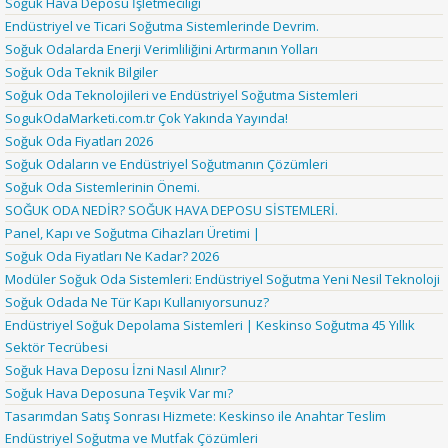
Soğuk Hava Deposu İşletmeciliği
Endüstriyel ve Ticari Soğutma Sistemlerinde Devrim.
Soğuk Odalarda Enerji Verimliliğini Artırmanın Yolları
Soğuk Oda Teknik Bilgiler
Soğuk Oda Teknolojileri ve Endüstriyel Soğutma Sistemleri
SogukOdaMarketi.com.tr Çok Yakında Yayında!
Soğuk Oda Fiyatları 2026
Soğuk Odaların ve Endüstriyel Soğutmanın Çözümleri
Soğuk Oda Sistemlerinin Önemi.
SOĞUK ODA NEDİR? SOĞUK HAVA DEPOSU SİSTEMLERİ.
Panel, Kapı ve Soğutma Cihazları Üretimi |
Soğuk Oda Fiyatları Ne Kadar? 2026
Modüler Soğuk Oda Sistemleri: Endüstriyel Soğutma Yeni Nesil Teknoloji
Soğuk Odada Ne Tür Kapı Kullanıyorsunuz?
Endüstriyel Soğuk Depolama Sistemleri | Keskinso Soğutma 45 Yıllık
Sektör Tecrübesi
Soğuk Hava Deposu İzni Nasıl Alınır?
Soğuk Hava Deposuna Teşvik Var mı?
Tasarımdan Satış Sonrası Hizmete: Keskinso ile Anahtar Teslim
Endüstriyel Soğutma ve Mutfak Çözümleri