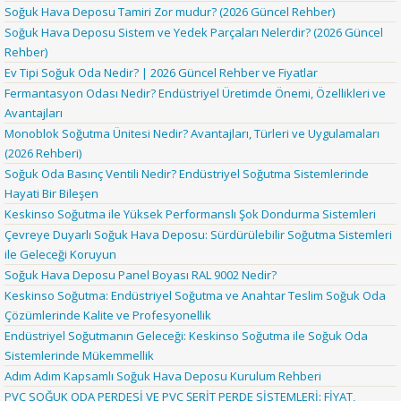
Soğuk Hava Deposu Tamiri Zor mudur? (2026 Güncel Rehber)
Soğuk Hava Deposu Sistem ve Yedek Parçaları Nelerdir? (2026 Güncel
Rehber)
Ev Tipi Soğuk Oda Nedir? | 2026 Güncel Rehber ve Fiyatlar
Fermantasyon Odası Nedir? Endüstriyel Üretimde Önemi, Özellikleri ve
Avantajları
Monoblok Soğutma Ünitesi Nedir? Avantajları, Türleri ve Uygulamaları
(2026 Rehberi)
Soğuk Oda Basınç Ventili Nedir? Endüstriyel Soğutma Sistemlerinde
Hayati Bir Bileşen
Keskinso Soğutma ile Yüksek Performanslı Şok Dondurma Sistemleri
Çevreye Duyarlı Soğuk Hava Deposu: Sürdürülebilir Soğutma Sistemleri
ile Geleceği Koruyun
Soğuk Hava Deposu Panel Boyası RAL 9002 Nedir?
Keskinso Soğutma: Endüstriyel Soğutma ve Anahtar Teslim Soğuk Oda
Çözümlerinde Kalite ve Profesyonellik
Endüstriyel Soğutmanın Geleceği: Keskinso Soğutma ile Soğuk Oda
Sistemlerinde Mükemmellik
Adım Adım Kapsamlı Soğuk Hava Deposu Kurulum Rehberi
PVC SOĞUK ODA PERDESİ VE PVC ŞERİT PERDE SİSTEMLERİ: FİYAT,