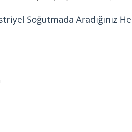
triyel Soğutmada Aradığınız He
ı