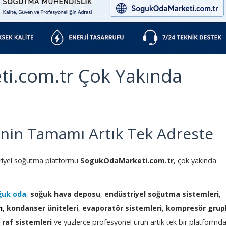
i.com.tr Çok Yakında
nin Tamamı Artık Tek Adreste
triyel soğutma platformu
SogukOdaMarketi.com.tr
, çok yakında
ğuk oda
,
soğuk hava deposu
,
endüstriyel soğutma sistemleri
,
ı
,
kondanser üniteleri
,
evaporatör sistemleri
,
kompresör grupl
raf sistemleri
ve yüzlerce profesyonel ürün artık tek bir platformd