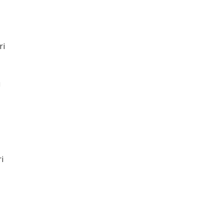
ri
i
i