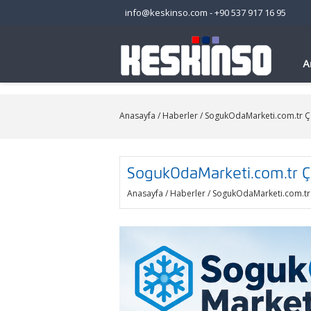
info@keskinso.com
-
+90 537 917 16 95
A
Anasayfa
/
Haberler
/ SogukOdaMarketi.com.tr Ç
SogukOdaMarketi.com.tr Ç
Anasayfa
/
Haberler
/ SogukOdaMarketi.com.tr