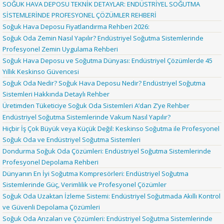
SOĞUK HAVA DEPOSU TEKNİK DETAYLAR: ENDÜSTRİYEL SOĞUTMA
SİSTEMLERİNDE PROFESYONEL ÇÖZÜMLER REHBERİ
Soğuk Hava Deposu Fiyatlandırma Rehberi 2026:
Soğuk Oda Zemin Nasıl Yapılır? Endüstriyel Soğutma Sistemlerinde
Profesyonel Zemin Uygulama Rehberi
Soğuk Hava Deposu ve Soğutma Dünyası: Endüstriyel Çözümlerde 45
Yıllık Keskinso Güvencesi
Soğuk Oda Nedir? Soğuk Hava Deposu Nedir? Endüstriyel Soğutma
Sistemleri Hakkında Detaylı Rehber
Üretimden Tüketiciye Soğuk Oda Sistemleri A’dan Z’ye Rehber
Endüstriyel Soğutma Sistemlerinde Vakum Nasıl Yapılır?
Hiçbir İş Çok Büyük veya Küçük Değil: Keskinso Soğutma ile Profesyonel
Soğuk Oda ve Endüstriyel Soğutma Sistemleri
Dondurma Soğuk Oda Çözümleri: Endüstriyel Soğutma Sistemlerinde
Profesyonel Depolama Rehberi
Dünyanın En İyi Soğutma Kompresörleri: Endüstriyel Soğutma
Sistemlerinde Güç, Verimlilik ve Profesyonel Çözümler
Soğuk Oda Uzaktan İzleme Sistemi: Endüstriyel Soğutmada Akıllı Kontrol
ve Güvenli Depolama Çözümleri
Soğuk Oda Arızaları ve Çözümleri: Endüstriyel Soğutma Sistemlerinde