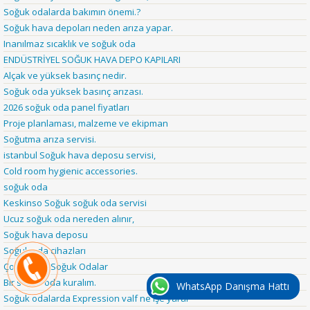
Soğuk odalarda bakımın önemi.?
Soğuk hava depoları neden arıza yapar.
Inanılmaz sıcaklık ve soğuk oda
ENDÜSTRİYEL SOĞUK HAVA DEPO KAPILARI
Alçak ve yüksek basınç nedir.
Soğuk oda yüksek basınç arızası.
2026 soğuk oda panel fiyatları
Proje planlaması, malzeme ve ekipman
Soğutma arıza servisi.
istanbul Soğuk hava deposu servisi,
Cold room hygienic accessories.
soğuk oda
Keskinso Soğuk soğuk oda servisi
Ucuz soğuk oda nereden alınır,
Soğuk hava deposu
Soğuk oda cihazları
Çok Amaçlı Soğuk Odalar
Bir soğuk oda kuralım.
WhatsApp Danışma Hattı
Soğuk odalarda Expression valf ne işe yarar