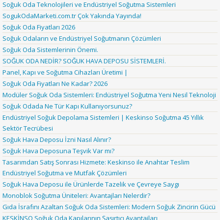
Soğuk Oda Teknolojileri ve Endüstriyel Soğutma Sistemleri
SogukOdaMarketi.com.tr Çok Yakında Yayında!
Soğuk Oda Fiyatları 2026
Soğuk Odaların ve Endüstriyel Soğutmanın Çözümleri
Soğuk Oda Sistemlerinin Önemi.
SOĞUK ODA NEDİR? SOĞUK HAVA DEPOSU SİSTEMLERİ.
Panel, Kapı ve Soğutma Cihazları Üretimi |
Soğuk Oda Fiyatları Ne Kadar? 2026
Modüler Soğuk Oda Sistemleri: Endüstriyel Soğutma Yeni Nesil Teknoloji
Soğuk Odada Ne Tür Kapı Kullanıyorsunuz?
Endüstriyel Soğuk Depolama Sistemleri | Keskinso Soğutma 45 Yıllık
Sektör Tecrübesi
Soğuk Hava Deposu İzni Nasıl Alınır?
Soğuk Hava Deposuna Teşvik Var mı?
Tasarımdan Satış Sonrası Hizmete: Keskinso ile Anahtar Teslim
Endüstriyel Soğutma ve Mutfak Çözümleri
Soğuk Hava Deposu ile Ürünlerde Tazelik ve Çevreye Saygı
Monoblok Soğutma Üniteleri: Avantajları Nelerdir?
Gıda İsrafını Azaltan Soğuk Oda Sistemleri: Modern Soğuk Zincirin Gücü
KESKİNSO Soğuk Oda Kapılarının Şaşırtıcı Avantajları