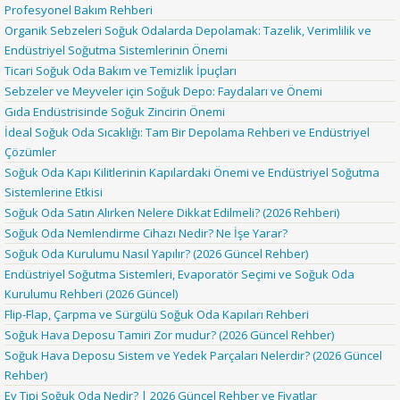
Profesyonel Bakım Rehberi
Organik Sebzeleri Soğuk Odalarda Depolamak: Tazelik, Verimlilik ve
Endüstriyel Soğutma Sistemlerinin Önemi
Ticari Soğuk Oda Bakım ve Temizlik İpuçları
Sebzeler ve Meyveler için Soğuk Depo: Faydaları ve Önemi
Gıda Endüstrisinde Soğuk Zincirin Önemi
İdeal Soğuk Oda Sıcaklığı: Tam Bir Depolama Rehberi ve Endüstriyel
Çözümler
Soğuk Oda Kapı Kilitlerinin Kapılardaki Önemi ve Endüstriyel Soğutma
Sistemlerine Etkisi
Soğuk Oda Satın Alırken Nelere Dikkat Edilmeli? (2026 Rehberi)
Soğuk Oda Nemlendirme Cihazı Nedir? Ne İşe Yarar?
Soğuk Oda Kurulumu Nasıl Yapılır? (2026 Güncel Rehber)
Endüstriyel Soğutma Sistemleri, Evaporatör Seçimi ve Soğuk Oda
Kurulumu Rehberi (2026 Güncel)
Flip-Flap, Çarpma ve Sürgülü Soğuk Oda Kapıları Rehberi
Soğuk Hava Deposu Tamiri Zor mudur? (2026 Güncel Rehber)
Soğuk Hava Deposu Sistem ve Yedek Parçaları Nelerdir? (2026 Güncel
Rehber)
Ev Tipi Soğuk Oda Nedir? | 2026 Güncel Rehber ve Fiyatlar