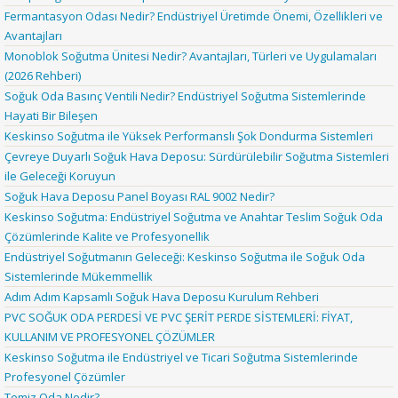
Fermantasyon Odası Nedir? Endüstriyel Üretimde Önemi, Özellikleri ve
Avantajları
Monoblok Soğutma Ünitesi Nedir? Avantajları, Türleri ve Uygulamaları
(2026 Rehberi)
Soğuk Oda Basınç Ventili Nedir? Endüstriyel Soğutma Sistemlerinde
Hayati Bir Bileşen
Keskinso Soğutma ile Yüksek Performanslı Şok Dondurma Sistemleri
Çevreye Duyarlı Soğuk Hava Deposu: Sürdürülebilir Soğutma Sistemleri
ile Geleceği Koruyun
Soğuk Hava Deposu Panel Boyası RAL 9002 Nedir?
Keskinso Soğutma: Endüstriyel Soğutma ve Anahtar Teslim Soğuk Oda
Çözümlerinde Kalite ve Profesyonellik
Endüstriyel Soğutmanın Geleceği: Keskinso Soğutma ile Soğuk Oda
Sistemlerinde Mükemmellik
Adım Adım Kapsamlı Soğuk Hava Deposu Kurulum Rehberi
PVC SOĞUK ODA PERDESİ VE PVC ŞERİT PERDE SİSTEMLERİ: FİYAT,
KULLANIM VE PROFESYONEL ÇÖZÜMLER
Keskinso Soğutma ile Endüstriyel ve Ticari Soğutma Sistemlerinde
Profesyonel Çözümler
Temiz Oda Nedir?