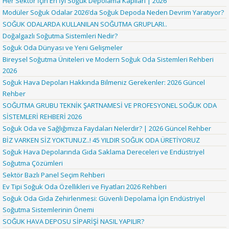
Her Sektör İçin En İyi Soğuk Depolama Kapıları | 2026
Modüler Soğuk Odalar 2026’da Soğuk Depoda Neden Devrim Yaratıyor?
SOĞUK ODALARDA KULLANILAN SOĞUTMA GRUPLARI..
Doğalgazlı Soğutma Sistemleri Nedir?
Soğuk Oda Dünyası ve Yeni Gelişmeler
Bireysel Soğutma Üniteleri ve Modern Soğuk Oda Sistemleri Rehberi
2026
Soğuk Hava Depoları Hakkında Bilmeniz Gerekenler: 2026 Güncel
Rehber
SOĞUTMA GRUBU TEKNİK ŞARTNAMESİ VE PROFESYONEL SOĞUK ODA
SİSTEMLERİ REHBERİ 2026
Soğuk Oda ve Sağlığımıza Faydaları Nelerdir? | 2026 Güncel Rehber
BİZ VARKEN SİZ YOKTUNUZ..! 45 YILDIR SOĞUK ODA ÜRETİYORUZ
Soğuk Hava Depolarında Gıda Saklama Dereceleri ve Endüstriyel
Soğutma Çözümleri
Sektör Bazlı Panel Seçim Rehberi
Ev Tipi Soğuk Oda Özellikleri ve Fiyatları 2026 Rehberi
Soğuk Oda Gıda Zehirlenmesi: Güvenli Depolama İçin Endüstriyel
Soğutma Sistemlerinin Önemi
SOĞUK HAVA DEPOSU SİPARİŞİ NASIL YAPILIR?