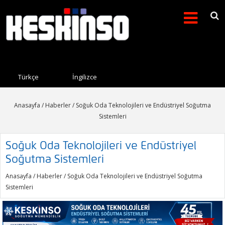
Arama formu
Search this site
Türkçe
İngilizce
Anasayfa
/
Haberler
/ Soğuk Oda Teknolojileri ve Endüstriyel Soğutma
Sistemleri
Soğuk Oda Teknolojileri ve Endüstriyel
Soğutma Sistemleri
Anasayfa
/
Haberler
/ Soğuk Oda Teknolojileri ve Endüstriyel Soğutma
Sistemleri