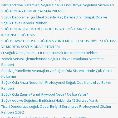
İklimlendirme Sistemleri, Soğuk Oda ve Endüstriyel Soğutma Sistemleri
SOĞUK ODA YAPIMI VE ÇALIŞMA PRENSİBİ
Soğuk Depolama İçin İdeal Sıcaklık Kaç Derecedir? | Soğuk Oda ve
Soğuk Hava Deposu Rehberi
SOĞUK ODA SİSTEMLERİ | ENDÜSTRİYEL SOĞUTMA ÇÖZÜMLERİ |
KESKİNSO SOĞUTMA
SOĞUK HAVA DEPOSU SOĞUTMA YÖNTEMLERİ | ENDÜSTRİYEL SOĞUTMA
VE MODERN SOĞUK ODA SİSTEMLERİ
Et Soğuk Oda Çözümü: Eti Taze Tutmak İçin Kapsamlı Rehber
Yemek Servisi İşletmelerinde Soğuk Oda ve Depolama Sistemleri
Rehberi
Sandviç Panellerin Avantajları ve Soğuk Oda Sistemlerinde Çok Yönlü
Kullanımı
Soğuk Oda Arıza Nedenleri Profesyonel Soğuk Oda Kontrol ve Bakım
Rehberi
Soğuk Oda Zemin Paneli Plywood Nedir? Ne İşe Yarar?
Soğuk oda ve Soğutma Endüstrisi Hakkında 15 Soru ve Yanıt.
Ticari Dondurucu soğuk Odası En İyi 8 Sorunu ve Profesyonel Çözüm
Rehberi (2026)