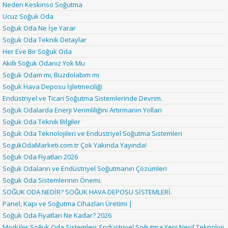
Neden Keskinso Soğutma
Ucuz Soğuk Oda
Soğuk Oda Ne İşe Yarar
Soğuk Oda Teknik Detaylar
Her Eve Bir Soğuk Oda
Akıllı Soğuk Odanız Yok Mu
Soğuk Odam mı, Buzdolabım mı
Soğuk Hava Deposu İşletmeciliği
Endüstriyel ve Ticari Soğutma Sistemlerinde Devrim.
Soğuk Odalarda Enerji Verimliliğini Artırmanın Yolları
Soğuk Oda Teknik Bilgiler
Soğuk Oda Teknolojileri ve Endüstriyel Soğutma Sistemleri
SogukOdaMarketi.com.tr Çok Yakında Yayında!
Soğuk Oda Fiyatları 2026
Soğuk Odaların ve Endüstriyel Soğutmanın Çözümleri
Soğuk Oda Sistemlerinin Önemi.
SOĞUK ODA NEDİR? SOĞUK HAVA DEPOSU SİSTEMLERİ.
Panel, Kapı ve Soğutma Cihazları Üretimi |
Soğuk Oda Fiyatları Ne Kadar? 2026
Modüler Soğuk Oda Sistemleri: Endüstriyel Soğutma Yeni Nesil Teknoloji