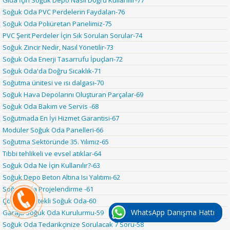
Gıda İçin Soğuk Depo Nasıl Doğru Kullanılır-77
Soğuk Oda PVC Perdelerin Faydaları-76
Soğuk Oda Poliüretan Panelimiz-75
PVC Şerit Perdeler İçin Sık Sorulan Sorular-74
Soğuk Zincir Nedir, Nasıl Yönetilir-73
Soğuk Oda Enerji Tasarrufu İpuçları-72
Soğuk Oda'da Doğru Sıcaklık-71
Soğutma ünitesi ve ısı dalgası-70
Soğuk Hava Depolarını Oluşturan Parçalar-69
Soğuk Oda Bakım ve Servis -68
Soğutmada En İyi Hizmet Garantisi-67
Modüler Soğuk Oda Panelleri-66
Soğutma Sektöründe 35. Yılımız-65
Tıbbi tehlikeli ve evsel atıklar-64
Soğuk Oda Ne İçin Kullanılır?-63
Soğuk Depo Beton Altına Isı Yalıtımı-62
Soğuk Oda Projelendirme -61
Çözüm Destekli Soğuk Oda-60
WhatsApp Danışma Hattı
Garaja Soğuk Oda Kurulurmu-59
Soğuk Oda Tedarikçinize Sorulacak 7 Soru-58