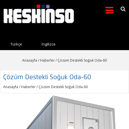
Arama formu
Search this site
Türkçe
İngilizce
Anasayfa
/
Haberler
/ Çözüm Destekli Soğuk Oda-60
Çözüm Destekli Soğuk Oda-60
Anasayfa
/
Haberler
/ Çözüm Destekli Soğuk Oda-60