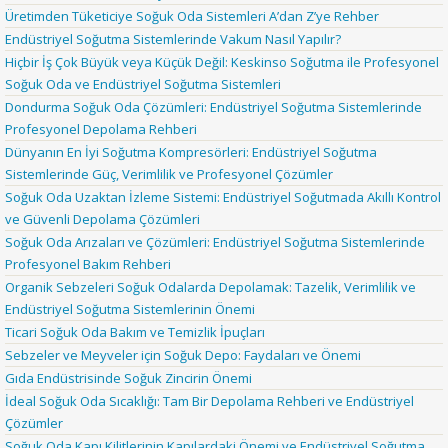
Üretimden Tüketiciye Soğuk Oda Sistemleri A’dan Z’ye Rehber
Endüstriyel Soğutma Sistemlerinde Vakum Nasıl Yapılır?
Hiçbir İş Çok Büyük veya Küçük Değil: Keskinso Soğutma ile Profesyonel
Soğuk Oda ve Endüstriyel Soğutma Sistemleri
Dondurma Soğuk Oda Çözümleri: Endüstriyel Soğutma Sistemlerinde
Profesyonel Depolama Rehberi
Dünyanın En İyi Soğutma Kompresörleri: Endüstriyel Soğutma
Sistemlerinde Güç, Verimlilik ve Profesyonel Çözümler
Soğuk Oda Uzaktan İzleme Sistemi: Endüstriyel Soğutmada Akıllı Kontrol
ve Güvenli Depolama Çözümleri
Soğuk Oda Arızaları ve Çözümleri: Endüstriyel Soğutma Sistemlerinde
Profesyonel Bakım Rehberi
Organik Sebzeleri Soğuk Odalarda Depolamak: Tazelik, Verimlilik ve
Endüstriyel Soğutma Sistemlerinin Önemi
Ticari Soğuk Oda Bakım ve Temizlik İpuçları
Sebzeler ve Meyveler için Soğuk Depo: Faydaları ve Önemi
Gıda Endüstrisinde Soğuk Zincirin Önemi
İdeal Soğuk Oda Sıcaklığı: Tam Bir Depolama Rehberi ve Endüstriyel
Çözümler
Soğuk Oda Kapı Kilitlerinin Kapılardaki Önemi ve Endüstriyel Soğutma