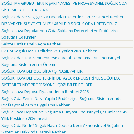
SOĞUTMA GRUBU TEKNİK ŞARTNAMESİ VE PROFESYONEL SOĞUK ODA
SİSTEMLERİ REHBERİ 2026
Soğuk Oda ve Sağlığımıza Faydaları Nelerdir? | 2026 Güncel Rehber
BİZ VARKEN SİZ YOKTUNUZ..! 45 YILDIR SOĞUK ODA ÜRETİYORUZ
Soğuk Hava Depolarında Gıda Saklama Dereceleri ve Endüstriyel
Soğutma Çözümleri
Sektör Bazlı Panel Seçim Rehberi
Ev Tipi Soğuk Oda Özellikleri ve Fiyatları 2026 Rehberi
Soğuk Oda Gıda Zehirlenmesi: Güvenli Depolama İçin Endüstriyel
Soğutma Sistemlerinin Önemi
SOĞUK HAVA DEPOSU SİPARİŞİ NASIL YAPILIR?
SOĞUK HAVA DEPOSU TEKNİK DETAYLAR: ENDÜSTRİYEL SOĞUTMA
SİSTEMLERİNDE PROFESYONEL ÇÖZÜMLER REHBERİ
Soğuk Hava Deposu Fiyatlandırma Rehberi 2026:
Soğuk Oda Zemin Nasıl Yapılır? Endüstriyel Soğutma Sistemlerinde
Profesyonel Zemin Uygulama Rehberi
Soğuk Hava Deposu ve Soğutma Dünyası: Endüstriyel Çözümlerde 45
Yıllık Keskinso Güvencesi
Soğuk Oda Nedir? Soğuk Hava Deposu Nedir? Endüstriyel Soğutma
Sistemleri Hakkında Detaylı Rehber