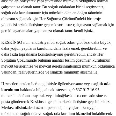
aksamaları önleyerek yapı çevresinde mümkün olduğunca normal
çalışmanıza olanak tanır. Bu soğuk odalardan birini seçtiyseniz,
soğuk oda kurulumunuz için mümkün olan en doğru tahminin
olmasını sağlamak için Her Soğutma Çözümü'ndeki bir proje
yöneticisi sizinle iletişime geçerek sorunsuz çalışmasını sağlamak için
gerekli ayarlamaları yapmanıza olanak tanır. kendi işiniz.
KESKİNSO nun endüstriyel bir soğuk odası gibi bazı daha büyük,
daha yoğun yapıların kurulumu daha fazla emek gerektirebilir ve
daha fazla topraklama konstrüksiyonu gerektirebilir, ancak Her
Soğutma Çözümünde bulunan anahtar teslim çözümler, kurulumun
mevcut tesislerinize ve mevcut gereksinimlerinizi mümkün olduğunca
yakından, faaliyetlerinizde ve işinizde minimum aksama ile.
Hizmetlerimizden herhangi biriyle ilgileniyorsanız veya
soğuk oda
kurulumu
hakkında bilgi almak isterseniz, 0 537 917 16 95
numaralı telefonu arayarak veya info@keskinso.com adresine e-
posta göndererek Keskinso genel merkezle iletişime geçebilirsiniz.
Merkez ofisimizdeki uzman personel, ihtiyaçlarınıza uygun
mükemmel soğuk oda ve soğuk oda kurulum hizmetini bulabilmeniz