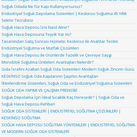
Soğuk Odada Ne Tür Kapı Kullanıyorsunuz?
Endüstriyel Soğuk Depolama Sistemleri | Keskinso Soğutma 45 Yıllık
Sektör Tecrübesi
Soğuk Hava Deposu İzni Nasıl Alınır?
Soğuk Hava Deposuna Teşvik Var mı?
Tasarımdan Satış Sonrası Hizmete: Keskinso ile Anahtar Teslim
Endüstriyel Soğutma ve Mutfak Çözümleri
Soğuk Hava Deposu ile Ürünlerde Tazelik ve Çevreye Saygı
Monoblok Soğutma Üniteleri: Avantajları Nelerdir?
Gıda İsrafını Azaltan Soğuk Oda Sistemleri: Modern Soğuk Zincirin Gücü
KESKİNSO Soğuk Oda Kapılarının Şaşırtıcı Avantajları
İklimlendirme Sistemleri, Soğuk Oda ve Endüstriyel Soğutma Sistemleri
SOĞUK ODA YAPIMI VE ÇALIŞMA PRENSİBİ
Soğuk Depolama İçin İdeal Sıcaklık Kaç Derecedir? | Soğuk Oda ve
Soğuk Hava Deposu Rehberi
SOĞUK ODA SİSTEMLERİ | ENDÜSTRİYEL SOĞUTMA ÇÖZÜMLERİ |
KESKİNSO SOĞUTMA
SOĞUK HAVA DEPOSU SOĞUTMA YÖNTEMLERİ | ENDÜSTRİYEL SOĞUTMA
VE MODERN SOĞUK ODA SİSTEMLERİ