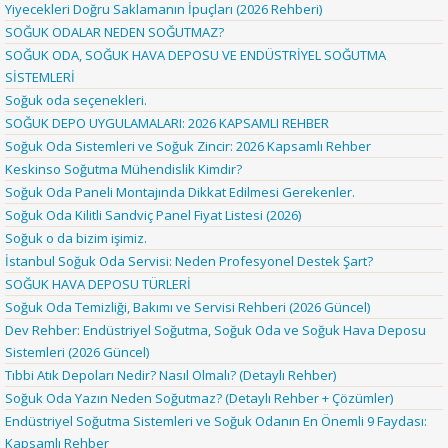
Yiyecekleri Doğru Saklamanın İpuçları (2026 Rehberi)
SOĞUK ODALAR NEDEN SOĞUTMAZ?
SOĞUK ODA, SOĞUK HAVA DEPOSU VE ENDÜSTRİYEL SOĞUTMA
SİSTEMLERİ
Soğuk oda seçenekleri.
SOĞUK DEPO UYGULAMALARI: 2026 KAPSAMLI REHBER
Soğuk Oda Sistemleri ve Soğuk Zincir: 2026 Kapsamlı Rehber
Keskinso Soğutma Mühendislik Kimdir?
Soğuk Oda Paneli Montajında Dikkat Edilmesi Gerekenler.
Soğuk Oda Kilitli Sandviç Panel Fiyat Listesi (2026)
Soğuk o da bizim işimiz.
İstanbul Soğuk Oda Servisi: Neden Profesyonel Destek Şart?
SOĞUK HAVA DEPOSU TÜRLERİ
Soğuk Oda Temizliği, Bakımı ve Servisi Rehberi (2026 Güncel)
Dev Rehber: Endüstriyel Soğutma, Soğuk Oda ve Soğuk Hava Deposu
Sistemleri (2026 Güncel)
Tıbbi Atık Depoları Nedir? Nasıl Olmalı? (Detaylı Rehber)
Soğuk Oda Yazın Neden Soğutmaz? (Detaylı Rehber + Çözümler)
Endüstriyel Soğutma Sistemleri ve Soğuk Odanın En Önemli 9 Faydası:
Kapsamlı Rehber