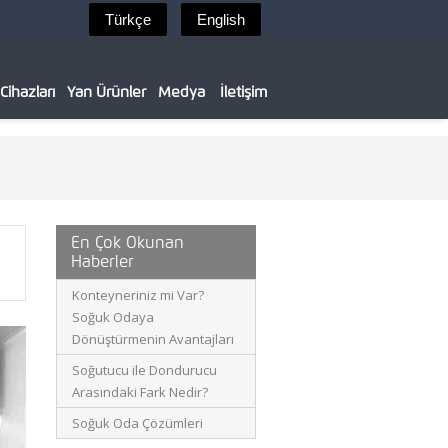
ihazları
Yan Ürünler
Medya
İletişim
En Çok Okunan
Haberler
Konteyneriniz mi Var?
Soğuk Odaya
Dönüştürmenin Avantajları
Soğutucu ile Dondurucu
Arasındaki Fark Nedir?
Soğuk Oda Çözümleri