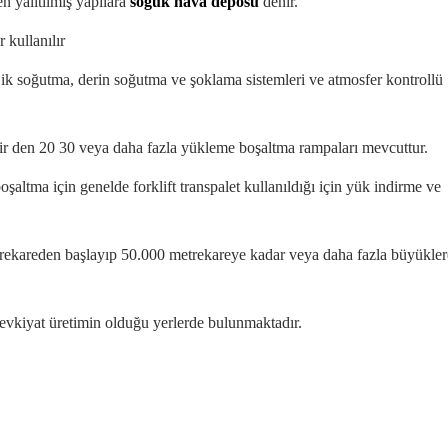
n yalıtılmış yapılara
soğuk hava deposu
denir.
 kullanılır
ik soğutma, derin soğutma ve şoklama sistemleri ve atmosfer kontrollü
ir den 20 30 veya daha fazla yükleme boşaltma rampaları mevcuttur.
şaltma için genelde forklift transpalet kullanıldığı için yük indirme ve
ekareden başlayıp 50.000 metrekareye kadar veya daha fazla büyükler
sevkiyat üretimin olduğu yerlerde bulunmaktadır.