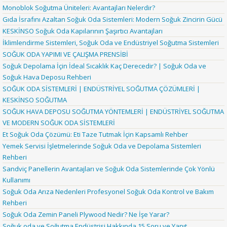
Monoblok Soğutma Üniteleri: Avantajları Nelerdir?
Gıda İsrafını Azaltan Soğuk Oda Sistemleri: Modern Soğuk Zincirin Gücü
KESKİNSO Soğuk Oda Kapılarının Şaşırtıcı Avantajları
İklimlendirme Sistemleri, Soğuk Oda ve Endüstriyel Soğutma Sistemleri
SOĞUK ODA YAPIMI VE ÇALIŞMA PRENSİBİ
Soğuk Depolama İçin İdeal Sıcaklık Kaç Derecedir? | Soğuk Oda ve
Soğuk Hava Deposu Rehberi
SOĞUK ODA SİSTEMLERİ | ENDÜSTRİYEL SOĞUTMA ÇÖZÜMLERİ |
KESKİNSO SOĞUTMA
SOĞUK HAVA DEPOSU SOĞUTMA YÖNTEMLERİ | ENDÜSTRİYEL SOĞUTMA
VE MODERN SOĞUK ODA SİSTEMLERİ
Et Soğuk Oda Çözümü: Eti Taze Tutmak İçin Kapsamlı Rehber
Yemek Servisi İşletmelerinde Soğuk Oda ve Depolama Sistemleri
Rehberi
Sandviç Panellerin Avantajları ve Soğuk Oda Sistemlerinde Çok Yönlü
Kullanımı
Soğuk Oda Arıza Nedenleri Profesyonel Soğuk Oda Kontrol ve Bakım
Rehberi
Soğuk Oda Zemin Paneli Plywood Nedir? Ne İşe Yarar?
Soğuk oda ve Soğutma Endüstrisi Hakkında 15 Soru ve Yanıt.