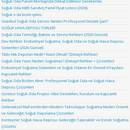
Soğuk Oda Paneli Montajında Dikkat Edilmesi Gerekenler.
Soğuk Oda Kilitli Sandviç Panel Fiyat Listesi (2026)
Soğuk o da bizim işimiz.
İstanbul Soğuk Oda Servisi: Neden Profesyonel Destek Şart?
SOĞUK HAVA DEPOSU TÜRLERİ
Soğuk Oda Temizliği, Bakımı ve Servisi Rehberi (2026 Güncel)
Dev Rehber: Endüstriyel Soğutma, Soğuk Oda ve Soğuk Hava Deposu
Sistemleri (2026 Güncel)
Tıbbi Atık Depoları Nedir? Nasıl Olmalı? (Detaylı Rehber)
Soğuk Oda Yazın Neden Soğutmaz? (Detaylı Rehber + Çözümler)
Endüstriyel Soğutma Sistemleri ve Soğuk Odanın En Önemli 9 Faydası:
Kapsamlı Rehber
Soğuk Oda Bizden Alınır: Profesyonel Soğuk Oda ve Soğuk Hava
Deposu Çözümleri
Ücretsiz Soğuk Oda Projesi: Hibe Destekleri, Kurulum ve Kapsamlı
Rehber
Geleneksel Mahzenlerden Modern Teknolojiye: Soğutma Neden Önemli
ve Geleceğin Soğuk Depolama Çözümleri
Konteyner Soğuk Hava Deposu: Geleceğin Taşınabilir ve Esnek Soğutma
Çözümü