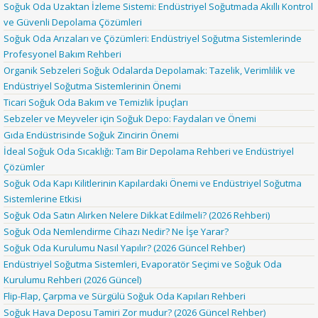
Soğuk Oda Uzaktan İzleme Sistemi: Endüstriyel Soğutmada Akıllı Kontrol
ve Güvenli Depolama Çözümleri
Soğuk Oda Arızaları ve Çözümleri: Endüstriyel Soğutma Sistemlerinde
Profesyonel Bakım Rehberi
Organik Sebzeleri Soğuk Odalarda Depolamak: Tazelik, Verimlilik ve
Endüstriyel Soğutma Sistemlerinin Önemi
Ticari Soğuk Oda Bakım ve Temizlik İpuçları
Sebzeler ve Meyveler için Soğuk Depo: Faydaları ve Önemi
Gıda Endüstrisinde Soğuk Zincirin Önemi
İdeal Soğuk Oda Sıcaklığı: Tam Bir Depolama Rehberi ve Endüstriyel
Çözümler
Soğuk Oda Kapı Kilitlerinin Kapılardaki Önemi ve Endüstriyel Soğutma
Sistemlerine Etkisi
Soğuk Oda Satın Alırken Nelere Dikkat Edilmeli? (2026 Rehberi)
Soğuk Oda Nemlendirme Cihazı Nedir? Ne İşe Yarar?
Soğuk Oda Kurulumu Nasıl Yapılır? (2026 Güncel Rehber)
Endüstriyel Soğutma Sistemleri, Evaporatör Seçimi ve Soğuk Oda
Kurulumu Rehberi (2026 Güncel)
Flip-Flap, Çarpma ve Sürgülü Soğuk Oda Kapıları Rehberi
Soğuk Hava Deposu Tamiri Zor mudur? (2026 Güncel Rehber)