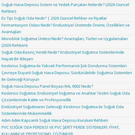
Soğuk Hava Deposu Sistem ve Yedek Parçaları Nelerdir? (2026 Güncel
Rehber)
Ev Tipi Soğuk Oda Nedir? | 2026 Güncel Rehber ve Fiyatlar
Fermantasyon Odası Nedir? Endüstriyel Üretimde Önemi, Özellikleri ve
Avantajları
Monoblok Soğutma Ünitesi Nedir? Avantajları, Türleri ve Uygulamaları
(2026 Rehberi)
Soğuk Oda Basınç Ventili Nedir? Endüstriyel Soğutma Sistemlerinde
Hayati Bir Bileşen
Keskinso Soğutma ile Yüksek Performanslı Şok Dondurma Sistemleri
Çevreye Duyarlı Soğuk Hava Deposu: Sürdürülebilir Soğutma Sistemleri
ile Geleceği Koruyun
Soğuk Hava Deposu Panel Boyası RAL 9002 Nedir?
Keskinso Soğutma: Endüstriyel Soğutma ve Anahtar Teslim Soğuk Oda
Çözümlerinde Kalite ve Profesyonellik
Endüstriyel Soğutmanın Geleceği: Keskinso Soğutma ile Soğuk Oda
Sistemlerinde Mükemmellik
Adım Adım Kapsamlı Soğuk Hava Deposu Kurulum Rehberi
PVC SOĞUK ODA PERDESİ VE PVC ŞERİT PERDE SİSTEMLERİ: FİYAT,
KULLANIM VE PROFESYONEL ÇÖZÜMLER