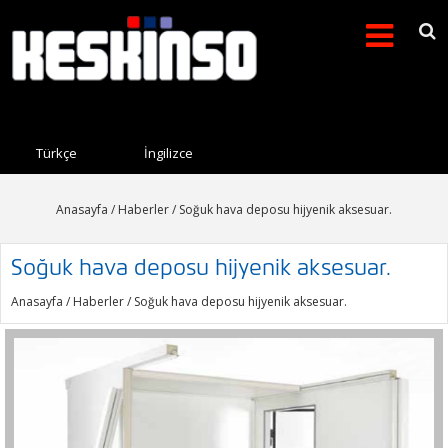
Arama formu
Search this site
Türkçe
İngilizce
Anasayfa
/
Haberler
/ Soğuk hava deposu hijyenik aksesuar.
Soğuk hava deposu hijyenik aksesuar.
Anasayfa
/
Haberler
/ Soğuk hava deposu hijyenik aksesuar.