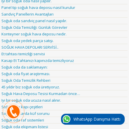
Iyi bir soğuk oda nasıl yapılır.
Panel tip soğuk hava deposu nasıl kurulur
Sandviç Panellerin Avantajları
Soğuk oda sandviç panel nasıl yapılır.
Soğuk Oda Temizliği: Günlük Görevler
Konteyner soğuk hava deposu nedir.
Soğuk oda yedek parça satışı.
SOĞUK HAVA DEPOLARI SERVİSİ..
Et tahtası temizliği servisi
Kasap Et Tahtanızı kapınızda temizliyoruz
Soğuk oda da saklamayın:
Soğuk oda fiyat araştırması.
Soğuk Oda Temizlik Rehberi
45 yıldır biz soğuk oda üretiyoruz.
Soğuk Hava Deposu Tesisi Kurmadan önce…
Iyi bir soğuk oda ucuza nasıl alınır.
Soğuk oda kapı çeşitleri
Soğuk odalarda küf sorunu
WhatsApp Danışma Hattı
Soğuk oda raf sistemleri
Soğuk oda ekipmanı listesi