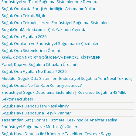
Endüstriyel ve Ticari Soğutma Sistemlerinde Devrim.
Soğuk Odalarda Enerji Verimliliğini Artırmanın Yolları
Soğuk Oda Teknik Bilgiler
Soğuk Oda Teknolojileri ve Endüstriyel Soğutma Sistemleri
SogukOdaMarketi.com.tr Çok Yakında Yayında!
Soğuk Oda Fiyatları 2026
Soğuk Odaların ve Endüstriyel Soğutmanın Çözümleri
Soğuk Oda Sistemlerinin Önemi.
SOĞUK ODA NEDİR? SOĞUK HAVA DEPOSU SİSTEMLERİ.
Panel, Kapı ve Soğutma Cihazları Üretimi |
Soğuk Oda Fiyatları Ne Kadar? 2026
Modüler Soğuk Oda Sistemleri: Endüstriyel Soğutma Yeni Nesil Teknoloji
Soğuk Odada Ne Tür Kapı Kullanıyorsunuz?
Endüstriyel Soğuk Depolama Sistemleri | Keskinso Soğutma 45 Yıllık
Sektör Tecrübesi
Soğuk Hava Deposu İzni Nasıl Alınır?
Soğuk Hava Deposuna Teşvik Var mı?
Tasarımdan Satış Sonrası Hizmete: Keskinso ile Anahtar Teslim
Endüstriyel Soğutma ve Mutfak Çözümleri
Soğuk Hava Deposu ile Ürünlerde Tazelik ve Çevreye Saygı