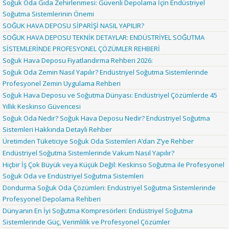
Soğuk Oda Gıda Zehirlenmesi: Güvenli Depolama İçin Endüstriyel
Soğutma Sistemlerinin Önemi
SOĞUK HAVA DEPOSU SİPARİŞİ NASIL YAPILIR?
SOĞUK HAVA DEPOSU TEKNİK DETAYLAR: ENDÜSTRİYEL SOĞUTMA
SİSTEMLERİNDE PROFESYONEL ÇÖZÜMLER REHBERİ
Soğuk Hava Deposu Fiyatlandırma Rehberi 2026:
Soğuk Oda Zemin Nasıl Yapılır? Endüstriyel Soğutma Sistemlerinde
Profesyonel Zemin Uygulama Rehberi
Soğuk Hava Deposu ve Soğutma Dünyası: Endüstriyel Çözümlerde 45
Yıllık Keskinso Güvencesi
Soğuk Oda Nedir? Soğuk Hava Deposu Nedir? Endüstriyel Soğutma
Sistemleri Hakkında Detaylı Rehber
Üretimden Tüketiciye Soğuk Oda Sistemleri A’dan Z’ye Rehber
Endüstriyel Soğutma Sistemlerinde Vakum Nasıl Yapılır?
Hiçbir İş Çok Büyük veya Küçük Değil: Keskinso Soğutma ile Profesyonel
Soğuk Oda ve Endüstriyel Soğutma Sistemleri
Dondurma Soğuk Oda Çözümleri: Endüstriyel Soğutma Sistemlerinde
Profesyonel Depolama Rehberi
Dünyanın En İyi Soğutma Kompresörleri: Endüstriyel Soğutma
Sistemlerinde Güç, Verimlilik ve Profesyonel Çözümler