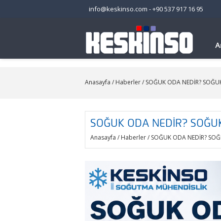
info@keskinso.com
-
+90 537 917 16 95
A
Anasayfa
/
Haberler
/ SOĞUK ODA NEDİR? SOĞUK
SOĞUK ODA NEDİR? SOĞUK
Anasayfa
/
Haberler
/ SOĞUK ODA NEDİR? SOĞ