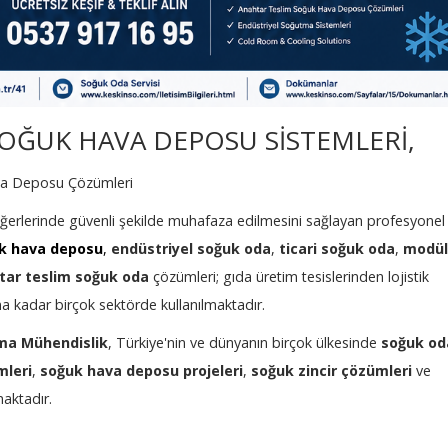
OĞUK HAVA DEPOSU SİSTEMLERİ,
va Deposu Çözümleri
 değerlerinde güvenli şekilde muhafaza edilmesini sağlayan profesyonel
k hava deposu
,
endüstriyel soğuk oda
,
ticari soğuk oda
,
modül
tar teslim soğuk oda
çözümleri; gıda üretim tesislerinden lojistik
na kadar birçok sektörde kullanılmaktadır.
ma Mühendislik
, Türkiye'nin ve dünyanın birçok ülkesinde
soğuk od
mleri
,
soğuk hava deposu projeleri
,
soğuk zincir çözümleri
ve
aktadır.