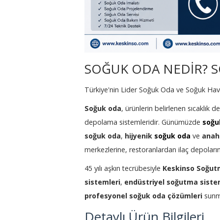
SOĞUK ODA NEDİR? S
Türkiye'nin Lider Soğuk Oda ve Soğuk Ha
Soğuk oda
, ürünlerin belirlenen sıcaklık
depolama sistemleridir. Günümüzde
soğu
soğuk oda
,
hijyenik
soğuk oda
ve
anah
merkezlerine, restoranlardan ilaç depoları
45 yılı aşkın tecrübesiyle
Keskinso Soğut
sistemleri
,
endüstriyel soğutma siste
profesyonel soğuk oda çözümleri
sunm
Detaylı Ürün Bilgileri