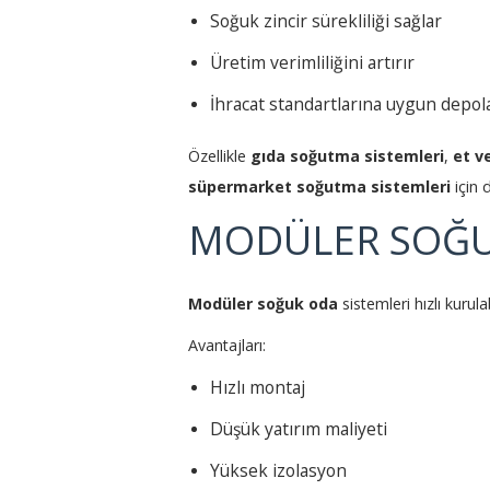
Soğuk zincir sürekliliği sağlar
Üretim verimliliğini artırır
İhracat standartlarına uygun depo
Özellikle
gıda soğutma sistemleri
,
et v
süpermarket soğutma sistemleri
için 
MODÜLER SOĞU
Modüler soğuk oda
sistemleri hızlı kurula
Avantajları:
Hızlı montaj
Düşük yatırım maliyeti
Yüksek izolasyon