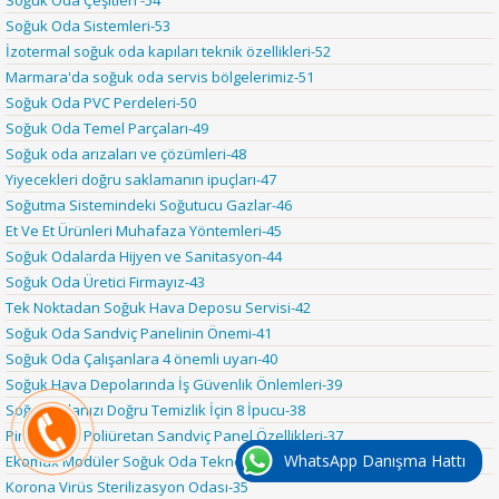
Soğuk Oda Çeşitleri -54
Soğuk Oda Sistemleri-53
İzotermal soğuk oda kapıları teknik özellikleri-52
Marmara'da soğuk oda servis bölgelerimiz-51
Soğuk Oda PVC Perdeleri-50
Soğuk Oda Temel Parçaları-49
Soğuk oda arızaları ve çözümleri-48
Yiyecekleri doğru saklamanın ipuçları-47
Soğutma Sistemindeki Soğutucu Gazlar-46
Et Ve Et Ürünleri Muhafaza Yöntemleri-45
Soğuk Odalarda Hijyen ve Sanitasyon-44
Soğuk Oda Üretici Firmayız-43
Tek Noktadan Soğuk Hava Deposu Servisi-42
Soğuk Oda Sandviç Panelinin Önemi-41
Soğuk Oda Çalışanlara 4 önemli uyarı-40
Soğuk Hava Depolarında İş Güvenlik Önlemleri-39
Soğuk Odanızı Doğru Temizlik İçin 8 İpucu-38
Pir and Pur Poliüretan Sandviç Panel Özellikleri-37
WhatsApp Danışma Hattı
Ekomax Modüler Soğuk Oda Teknolojisi-36
Korona Virüs Sterilizasyon Odası-35