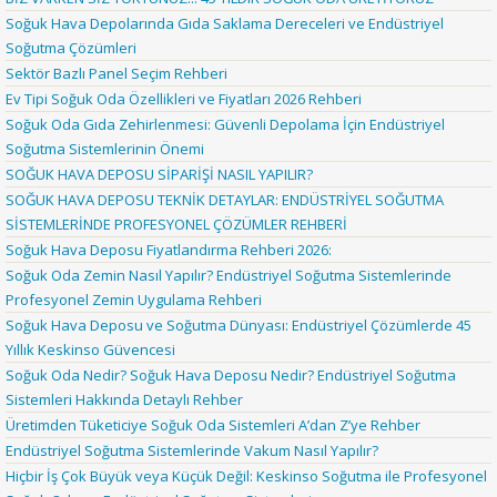
Soğuk Hava Depolarında Gıda Saklama Dereceleri ve Endüstriyel
Soğutma Çözümleri
Sektör Bazlı Panel Seçim Rehberi
Ev Tipi Soğuk Oda Özellikleri ve Fiyatları 2026 Rehberi
Soğuk Oda Gıda Zehirlenmesi: Güvenli Depolama İçin Endüstriyel
Soğutma Sistemlerinin Önemi
SOĞUK HAVA DEPOSU SİPARİŞİ NASIL YAPILIR?
SOĞUK HAVA DEPOSU TEKNİK DETAYLAR: ENDÜSTRİYEL SOĞUTMA
SİSTEMLERİNDE PROFESYONEL ÇÖZÜMLER REHBERİ
Soğuk Hava Deposu Fiyatlandırma Rehberi 2026:
Soğuk Oda Zemin Nasıl Yapılır? Endüstriyel Soğutma Sistemlerinde
Profesyonel Zemin Uygulama Rehberi
Soğuk Hava Deposu ve Soğutma Dünyası: Endüstriyel Çözümlerde 45
Yıllık Keskinso Güvencesi
Soğuk Oda Nedir? Soğuk Hava Deposu Nedir? Endüstriyel Soğutma
Sistemleri Hakkında Detaylı Rehber
Üretimden Tüketiciye Soğuk Oda Sistemleri A’dan Z’ye Rehber
Endüstriyel Soğutma Sistemlerinde Vakum Nasıl Yapılır?
Hiçbir İş Çok Büyük veya Küçük Değil: Keskinso Soğutma ile Profesyonel