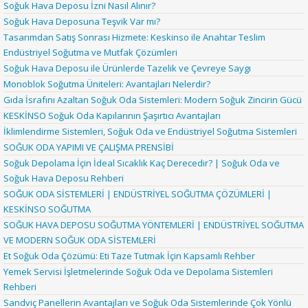
Soğuk Hava Deposu İzni Nasıl Alınır?
Soğuk Hava Deposuna Teşvik Var mı?
Tasarımdan Satış Sonrası Hizmete: Keskinso ile Anahtar Teslim
Endüstriyel Soğutma ve Mutfak Çözümleri
Soğuk Hava Deposu ile Ürünlerde Tazelik ve Çevreye Saygı
Monoblok Soğutma Üniteleri: Avantajları Nelerdir?
Gıda İsrafını Azaltan Soğuk Oda Sistemleri: Modern Soğuk Zincirin Gücü
KESKİNSO Soğuk Oda Kapılarının Şaşırtıcı Avantajları
İklimlendirme Sistemleri, Soğuk Oda ve Endüstriyel Soğutma Sistemleri
SOĞUK ODA YAPIMI VE ÇALIŞMA PRENSİBİ
Soğuk Depolama İçin İdeal Sıcaklık Kaç Derecedir? | Soğuk Oda ve
Soğuk Hava Deposu Rehberi
SOĞUK ODA SİSTEMLERİ | ENDÜSTRİYEL SOĞUTMA ÇÖZÜMLERİ |
KESKİNSO SOĞUTMA
SOĞUK HAVA DEPOSU SOĞUTMA YÖNTEMLERİ | ENDÜSTRİYEL SOĞUTMA
VE MODERN SOĞUK ODA SİSTEMLERİ
Et Soğuk Oda Çözümü: Eti Taze Tutmak İçin Kapsamlı Rehber
Yemek Servisi İşletmelerinde Soğuk Oda ve Depolama Sistemleri
Rehberi
Sandviç Panellerin Avantajları ve Soğuk Oda Sistemlerinde Çok Yönlü