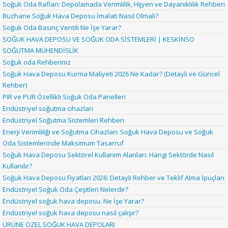
Soğuk Oda Rafları: Depolamada Verimlilik, Hijyen ve Dayanıklılık Rehberi
Buzhane Soğuk Hava Deposu İmalatı Nasıl Olmalı?
Soğuk Oda Basınç Ventili Ne İşe Yarar?
SOĞUK HAVA DEPOSU VE SOĞUK ODA SİSTEMLERİ | KESKİNSO
SOĞUTMA MÜHENDİSLİK
Soğuk oda Rehberiniz
Soğuk Hava Deposu Kurma Maliyeti 2026 Ne Kadar? (Detaylı ve Güncel
Rehber)
PIR ve PUR Özellikli Soğuk Oda Panelleri
Endüstriyel soğutma cihazları
Endüstriyel Soğutma Sistemleri Rehberi
Enerji Verimliliği ve Soğutma Cihazları: Soğuk Hava Deposu ve Soğuk
Oda Sistemlerinde Maksimum Tasarruf
Soğuk Hava Deposu Sektörel Kullanım Alanları: Hangi Sektörde Nasıl
Kullanılır?
Soğuk Hava Deposu Fiyatları 2026: Detaylı Rehber ve Teklif Alma İpuçları
Endüstriyel Soğuk Oda Çeşitleri Nelerdir?
Endüstriyel soğuk hava deposu. Ne İşe Yarar?
Endüstriyel soğuk hava deposu nasıl çalışır?
ÜRÜNE ÖZEL SOĞUK HAVA DEPOLARI