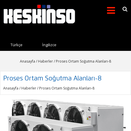
Arama formu
Search this site
Türkçe
İngilizce
Anasayfa
/
Haberler
/ Proses Ortam Soğutma Alanları-8
Proses Ortam Soğutma Alanları-8
Anasayfa
/
Haberler
/ Proses Ortam Soğutma Alanları-8