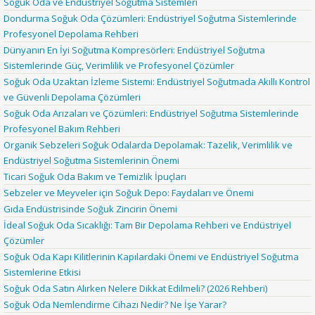
Soğuk Oda ve Endüstriyel Soğutma Sistemleri
Dondurma Soğuk Oda Çözümleri: Endüstriyel Soğutma Sistemlerinde
Profesyonel Depolama Rehberi
Dünyanın En İyi Soğutma Kompresörleri: Endüstriyel Soğutma
Sistemlerinde Güç, Verimlilik ve Profesyonel Çözümler
Soğuk Oda Uzaktan İzleme Sistemi: Endüstriyel Soğutmada Akıllı Kontrol
ve Güvenli Depolama Çözümleri
Soğuk Oda Arızaları ve Çözümleri: Endüstriyel Soğutma Sistemlerinde
Profesyonel Bakım Rehberi
Organik Sebzeleri Soğuk Odalarda Depolamak: Tazelik, Verimlilik ve
Endüstriyel Soğutma Sistemlerinin Önemi
Ticari Soğuk Oda Bakım ve Temizlik İpuçları
Sebzeler ve Meyveler için Soğuk Depo: Faydaları ve Önemi
Gıda Endüstrisinde Soğuk Zincirin Önemi
İdeal Soğuk Oda Sıcaklığı: Tam Bir Depolama Rehberi ve Endüstriyel
Çözümler
Soğuk Oda Kapı Kilitlerinin Kapılardaki Önemi ve Endüstriyel Soğutma
Sistemlerine Etkisi
Soğuk Oda Satın Alırken Nelere Dikkat Edilmeli? (2026 Rehberi)
Soğuk Oda Nemlendirme Cihazı Nedir? Ne İşe Yarar?