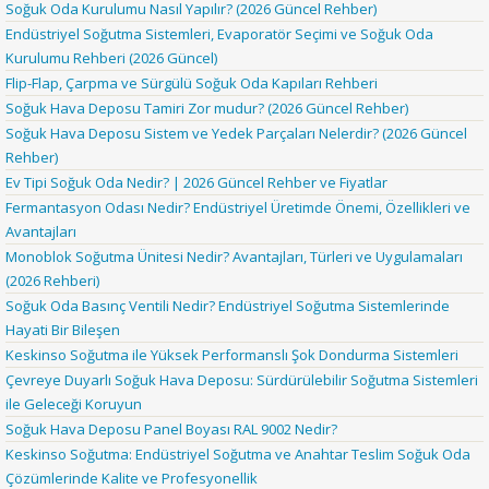
Soğuk Oda Kurulumu Nasıl Yapılır? (2026 Güncel Rehber)
Endüstriyel Soğutma Sistemleri, Evaporatör Seçimi ve Soğuk Oda
Kurulumu Rehberi (2026 Güncel)
Flip-Flap, Çarpma ve Sürgülü Soğuk Oda Kapıları Rehberi
Soğuk Hava Deposu Tamiri Zor mudur? (2026 Güncel Rehber)
Soğuk Hava Deposu Sistem ve Yedek Parçaları Nelerdir? (2026 Güncel
Rehber)
Ev Tipi Soğuk Oda Nedir? | 2026 Güncel Rehber ve Fiyatlar
Fermantasyon Odası Nedir? Endüstriyel Üretimde Önemi, Özellikleri ve
Avantajları
Monoblok Soğutma Ünitesi Nedir? Avantajları, Türleri ve Uygulamaları
(2026 Rehberi)
Soğuk Oda Basınç Ventili Nedir? Endüstriyel Soğutma Sistemlerinde
Hayati Bir Bileşen
Keskinso Soğutma ile Yüksek Performanslı Şok Dondurma Sistemleri
Çevreye Duyarlı Soğuk Hava Deposu: Sürdürülebilir Soğutma Sistemleri
ile Geleceği Koruyun
Soğuk Hava Deposu Panel Boyası RAL 9002 Nedir?
Keskinso Soğutma: Endüstriyel Soğutma ve Anahtar Teslim Soğuk Oda
Çözümlerinde Kalite ve Profesyonellik