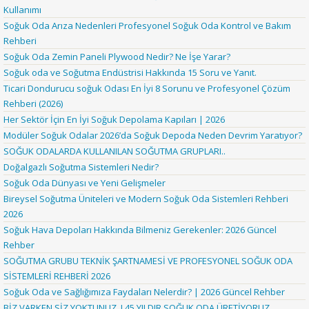
Kullanımı
Soğuk Oda Arıza Nedenleri Profesyonel Soğuk Oda Kontrol ve Bakım
Rehberi
Soğuk Oda Zemin Paneli Plywood Nedir? Ne İşe Yarar?
Soğuk oda ve Soğutma Endüstrisi Hakkında 15 Soru ve Yanıt.
Ticari Dondurucu soğuk Odası En İyi 8 Sorunu ve Profesyonel Çözüm
Rehberi (2026)
Her Sektör İçin En İyi Soğuk Depolama Kapıları | 2026
Modüler Soğuk Odalar 2026’da Soğuk Depoda Neden Devrim Yaratıyor?
SOĞUK ODALARDA KULLANILAN SOĞUTMA GRUPLARI..
Doğalgazlı Soğutma Sistemleri Nedir?
Soğuk Oda Dünyası ve Yeni Gelişmeler
Bireysel Soğutma Üniteleri ve Modern Soğuk Oda Sistemleri Rehberi
2026
Soğuk Hava Depoları Hakkında Bilmeniz Gerekenler: 2026 Güncel
Rehber
SOĞUTMA GRUBU TEKNİK ŞARTNAMESİ VE PROFESYONEL SOĞUK ODA
SİSTEMLERİ REHBERİ 2026
Soğuk Oda ve Sağlığımıza Faydaları Nelerdir? | 2026 Güncel Rehber
BİZ VARKEN SİZ YOKTUNUZ..! 45 YILDIR SOĞUK ODA ÜRETİYORUZ