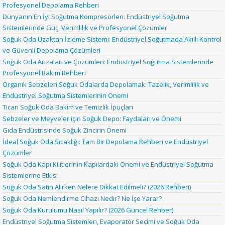
Profesyonel Depolama Rehberi
Dünyanın En İyi Soğutma Kompresörleri: Endüstriyel Soğutma
Sistemlerinde Güç, Verimlilik ve Profesyonel Çözümler
Soğuk Oda Uzaktan İzleme Sistemi: Endüstriyel Soğutmada Akıllı Kontrol
ve Güvenli Depolama Çözümleri
Soğuk Oda Arızaları ve Çözümleri: Endüstriyel Soğutma Sistemlerinde
Profesyonel Bakım Rehberi
Organik Sebzeleri Soğuk Odalarda Depolamak: Tazelik, Verimlilik ve
Endüstriyel Soğutma Sistemlerinin Önemi
Ticari Soğuk Oda Bakım ve Temizlik İpuçları
Sebzeler ve Meyveler için Soğuk Depo: Faydaları ve Önemi
Gıda Endüstrisinde Soğuk Zincirin Önemi
İdeal Soğuk Oda Sıcaklığı: Tam Bir Depolama Rehberi ve Endüstriyel
Çözümler
Soğuk Oda Kapı Kilitlerinin Kapılardaki Önemi ve Endüstriyel Soğutma
Sistemlerine Etkisi
Soğuk Oda Satın Alırken Nelere Dikkat Edilmeli? (2026 Rehberi)
Soğuk Oda Nemlendirme Cihazı Nedir? Ne İşe Yarar?
Soğuk Oda Kurulumu Nasıl Yapılır? (2026 Güncel Rehber)
Endüstriyel Soğutma Sistemleri, Evaporatör Seçimi ve Soğuk Oda