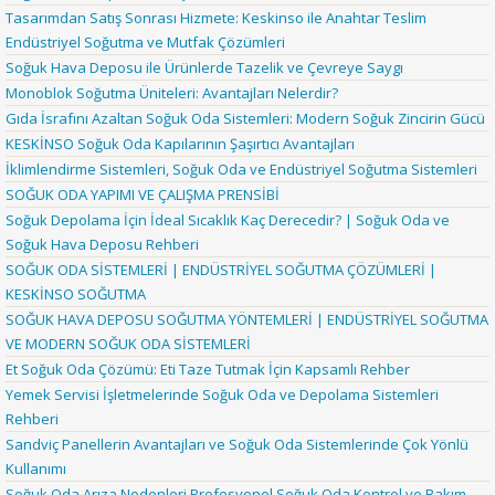
Tasarımdan Satış Sonrası Hizmete: Keskinso ile Anahtar Teslim
Endüstriyel Soğutma ve Mutfak Çözümleri
Soğuk Hava Deposu ile Ürünlerde Tazelik ve Çevreye Saygı
Monoblok Soğutma Üniteleri: Avantajları Nelerdir?
Gıda İsrafını Azaltan Soğuk Oda Sistemleri: Modern Soğuk Zincirin Gücü
KESKİNSO Soğuk Oda Kapılarının Şaşırtıcı Avantajları
İklimlendirme Sistemleri, Soğuk Oda ve Endüstriyel Soğutma Sistemleri
SOĞUK ODA YAPIMI VE ÇALIŞMA PRENSİBİ
Soğuk Depolama İçin İdeal Sıcaklık Kaç Derecedir? | Soğuk Oda ve
Soğuk Hava Deposu Rehberi
SOĞUK ODA SİSTEMLERİ | ENDÜSTRİYEL SOĞUTMA ÇÖZÜMLERİ |
KESKİNSO SOĞUTMA
SOĞUK HAVA DEPOSU SOĞUTMA YÖNTEMLERİ | ENDÜSTRİYEL SOĞUTMA
VE MODERN SOĞUK ODA SİSTEMLERİ
Et Soğuk Oda Çözümü: Eti Taze Tutmak İçin Kapsamlı Rehber
Yemek Servisi İşletmelerinde Soğuk Oda ve Depolama Sistemleri
Rehberi
Sandviç Panellerin Avantajları ve Soğuk Oda Sistemlerinde Çok Yönlü
Kullanımı
Soğuk Oda Arıza Nedenleri Profesyonel Soğuk Oda Kontrol ve Bakım