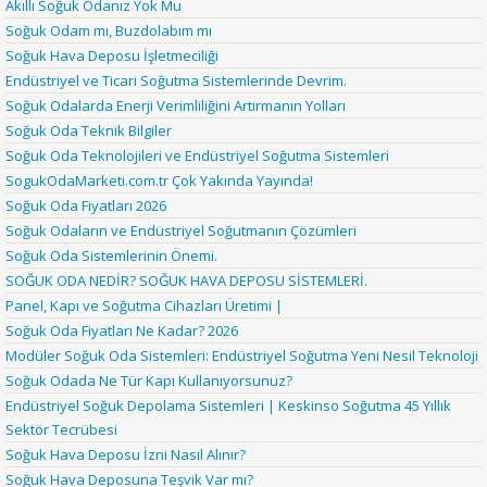
Akıllı Soğuk Odanız Yok Mu
Soğuk Odam mı, Buzdolabım mı
Soğuk Hava Deposu İşletmeciliği
Endüstriyel ve Ticari Soğutma Sistemlerinde Devrim.
Soğuk Odalarda Enerji Verimliliğini Artırmanın Yolları
Soğuk Oda Teknik Bilgiler
Soğuk Oda Teknolojileri ve Endüstriyel Soğutma Sistemleri
SogukOdaMarketi.com.tr Çok Yakında Yayında!
Soğuk Oda Fiyatları 2026
Soğuk Odaların ve Endüstriyel Soğutmanın Çözümleri
Soğuk Oda Sistemlerinin Önemi.
SOĞUK ODA NEDİR? SOĞUK HAVA DEPOSU SİSTEMLERİ.
Panel, Kapı ve Soğutma Cihazları Üretimi |
Soğuk Oda Fiyatları Ne Kadar? 2026
Modüler Soğuk Oda Sistemleri: Endüstriyel Soğutma Yeni Nesil Teknoloji
Soğuk Odada Ne Tür Kapı Kullanıyorsunuz?
Endüstriyel Soğuk Depolama Sistemleri | Keskinso Soğutma 45 Yıllık
Sektör Tecrübesi
Soğuk Hava Deposu İzni Nasıl Alınır?
Soğuk Hava Deposuna Teşvik Var mı?