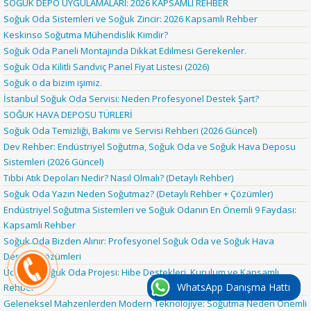
SOĞUK DEPO UYGULAMALARI: 2026 KAPSAMLI REHBER
Soğuk Oda Sistemleri ve Soğuk Zincir: 2026 Kapsamlı Rehber
Keskinso Soğutma Mühendislik Kimdir?
Soğuk Oda Paneli Montajında Dikkat Edilmesi Gerekenler.
Soğuk Oda Kilitli Sandviç Panel Fiyat Listesi (2026)
Soğuk o da bizim işimiz.
İstanbul Soğuk Oda Servisi: Neden Profesyonel Destek Şart?
SOĞUK HAVA DEPOSU TÜRLERİ
Soğuk Oda Temizliği, Bakımı ve Servisi Rehberi (2026 Güncel)
Dev Rehber: Endüstriyel Soğutma, Soğuk Oda ve Soğuk Hava Deposu
Sistemleri (2026 Güncel)
Tıbbi Atık Depoları Nedir? Nasıl Olmalı? (Detaylı Rehber)
Soğuk Oda Yazın Neden Soğutmaz? (Detaylı Rehber + Çözümler)
Endüstriyel Soğutma Sistemleri ve Soğuk Odanın En Önemli 9 Faydası:
Kapsamlı Rehber
Soğuk Oda Bizden Alınır: Profesyonel Soğuk Oda ve Soğuk Hava
Deposu Çözümleri
Ücretsiz Soğuk Oda Projesi: Hibe Destekleri, Kurulum ve Kapsamlı
WhatsApp Danışma Hattı
Rehber
Geleneksel Mahzenlerden Modern Teknolojiye: Soğutma Neden Önemli