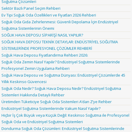
Soğutma Çözümleri
Sektör Bazlı Panel Seçim Rehberi
Ev Tipi Soğuk Oda Özellikleri ve Fiyatları 2026 Rehberi
Soğuk Oda Gıda Zehirlenmesi: Güvenli Depolama İçin Endüstriyel
Soğutma Sistemlerinin Önemi
SOĞUK HAVA DEPOSU SİPARİŞİ NASIL YAPILIR?
SOĞUK HAVA DEPOSU TEKNİK DETAYLAR: ENDÜSTRİYEL SOĞUTMA
SİSTEMLERİNDE PROFESYONEL ÇÖZÜMLER REHBERİ
Soğuk Hava Deposu Fiyatlandırma Rehberi 2026:
Soğuk Oda Zemin Nasıl Yapılır? Endüstriyel Soğutma Sistemlerinde
Profesyonel Zemin Uygulama Rehberi
Soğuk Hava Deposu ve Soğutma Dünyası: Endüstriyel Çözümlerde 45
Yıllık Keskinso Güvencesi
Soğuk Oda Nedir? Soğuk Hava Deposu Nedir? Endüstriyel Soğutma
Sistemleri Hakkında Detaylı Rehber
Üretimden Tüketiciye Soğuk Oda Sistemleri A’dan Z’ye Rehber
Endüstriyel Soğutma Sistemlerinde Vakum Nasıl Yapılır?
Hiçbir İş Çok Büyük veya Küçük Değil: Keskinso Soğutma ile Profesyonel
Soğuk Oda ve Endüstriyel Soğutma Sistemleri
Dondurma Soğuk Oda Çözümleri: Endüstriyel Soğutma Sistemlerinde