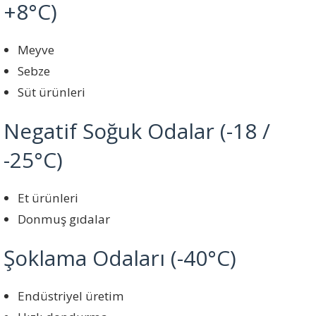
+8°C)
Meyve
Sebze
Süt ürünleri
Negatif Soğuk Odalar (-18 /
-25°C)
Et ürünleri
Donmuş gıdalar
Şoklama Odaları (-40°C)
Endüstriyel üretim