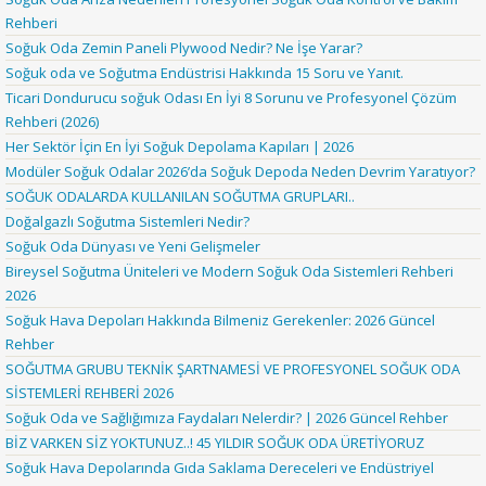
Rehberi
Soğuk Oda Zemin Paneli Plywood Nedir? Ne İşe Yarar?
Soğuk oda ve Soğutma Endüstrisi Hakkında 15 Soru ve Yanıt.
Ticari Dondurucu soğuk Odası En İyi 8 Sorunu ve Profesyonel Çözüm
Rehberi (2026)
Her Sektör İçin En İyi Soğuk Depolama Kapıları | 2026
Modüler Soğuk Odalar 2026’da Soğuk Depoda Neden Devrim Yaratıyor?
SOĞUK ODALARDA KULLANILAN SOĞUTMA GRUPLARI..
Doğalgazlı Soğutma Sistemleri Nedir?
Soğuk Oda Dünyası ve Yeni Gelişmeler
Bireysel Soğutma Üniteleri ve Modern Soğuk Oda Sistemleri Rehberi
2026
Soğuk Hava Depoları Hakkında Bilmeniz Gerekenler: 2026 Güncel
Rehber
SOĞUTMA GRUBU TEKNİK ŞARTNAMESİ VE PROFESYONEL SOĞUK ODA
SİSTEMLERİ REHBERİ 2026
Soğuk Oda ve Sağlığımıza Faydaları Nelerdir? | 2026 Güncel Rehber
BİZ VARKEN SİZ YOKTUNUZ..! 45 YILDIR SOĞUK ODA ÜRETİYORUZ
Soğuk Hava Depolarında Gıda Saklama Dereceleri ve Endüstriyel