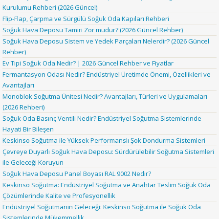
Kurulumu Rehberi (2026 Güncel)
Flip-Flap, Çarpma ve Sürgülü Soğuk Oda Kapıları Rehberi
Soğuk Hava Deposu Tamiri Zor mudur? (2026 Güncel Rehber)
Soğuk Hava Deposu Sistem ve Yedek Parçaları Nelerdir? (2026 Güncel
Rehber)
Ev Tipi Soğuk Oda Nedir? | 2026 Güncel Rehber ve Fiyatlar
Fermantasyon Odası Nedir? Endüstriyel Üretimde Önemi, Özellikleri ve
Avantajları
Monoblok Soğutma Ünitesi Nedir? Avantajları, Türleri ve Uygulamaları
(2026 Rehberi)
Soğuk Oda Basınç Ventili Nedir? Endüstriyel Soğutma Sistemlerinde
Hayati Bir Bileşen
Keskinso Soğutma ile Yüksek Performanslı Şok Dondurma Sistemleri
Çevreye Duyarlı Soğuk Hava Deposu: Sürdürülebilir Soğutma Sistemleri
ile Geleceği Koruyun
Soğuk Hava Deposu Panel Boyası RAL 9002 Nedir?
Keskinso Soğutma: Endüstriyel Soğutma ve Anahtar Teslim Soğuk Oda
Çözümlerinde Kalite ve Profesyonellik
Endüstriyel Soğutmanın Geleceği: Keskinso Soğutma ile Soğuk Oda
Sistemlerinde Mükemmellik