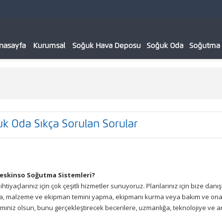
nasayfa
Kurumsal
Soğuk Hava Deposu
Soğuk Oda
Soğutma C
k Oda Sıkça Sorulan Sorular
eskinso Soğutma Sistemleri?
htiyaçlarınız için çok çeşitli hizmetler sunuyoruz. Planlarınız için bize dan
a, malzeme ve ekipman temini yapma, ekipmanı kurma veya bakım ve onarı
miniz olsun, bunu gerçekleştirecek becerilere, uzmanlığa, teknolojiye ve ar