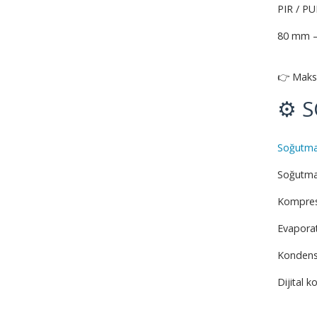
PIR / PU
80 mm –
👉 Maks
⚙️ 
Soğutma 
Soğutma 
Kompres
Evaporat
Kondense
Dijital k