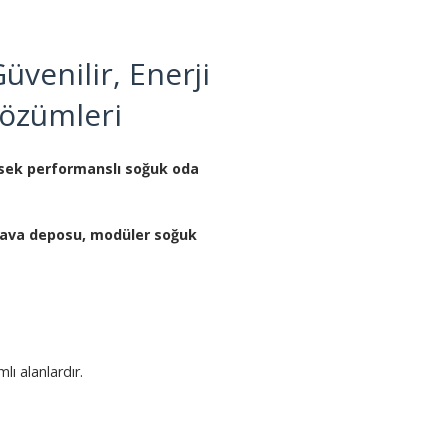
venilir, Enerji
Çözümleri
sek performanslı soğuk oda
hava deposu, modüler soğuk
lı alanlardır.