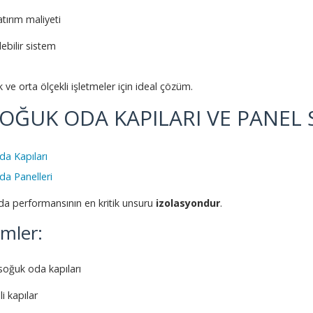
tırım maliyeti
lebilir sistem
 ve orta ölçekli işletmeler için ideal çözüm.
SOĞUK ODA KAPILARI VE PANEL 
a Kapıları
a Panelleri
a performansının en kritik unsuru
izolasyondur
.
emler:
soğuk oda kapıları
i kapılar