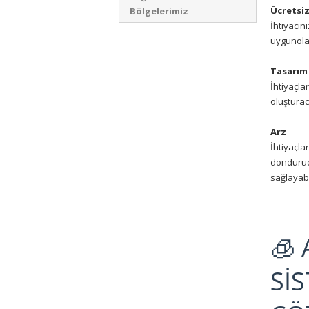
Ücretsi
Bölgelerimiz
İhtiyacını
uygunolan
Tasarım
İhtiyaçla
oluşturac
Arz
İhtiyaçla
dondurucu
sağlayabi
🧊
Sİ