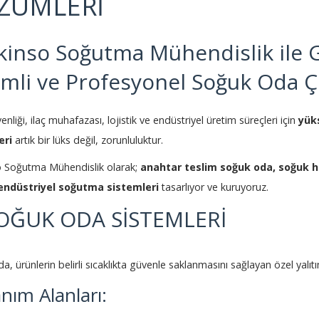
ZÜMLERİ
kinso Soğutma Mühendislik ile Gü
imli ve Profesyonel Soğuk Oda 
nliği, ilaç muhafazası, lojistik ve endüstriyel üretim süreçleri için
yük
eri
artık bir lüks değil, zorunluluktur.
o Soğutma Mühendislik
olarak;
anahtar teslim soğuk oda, soğuk 
endüstriyel soğutma sistemleri
tasarlıyor ve kuruyoruz.
SOĞUK ODA SİSTEMLERİ
, ürünlerin belirli sıcaklıkta güvenle saklanmasını sağlayan özel yalıtım
anım Alanları: