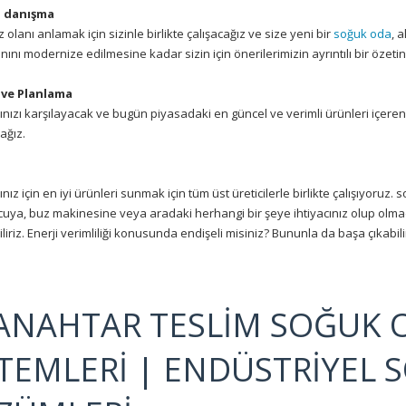
z danışma
z olanı anlamak için sizinle birlikte çalışacağız ve size yeni bir
soğuk oda
, 
ını modernize edilmesine kadar sizin için önerilerimizin ayrıntılı bir özetin
 ve Planlama
rınızı karşılayacak ve bugün piyasadaki en güncel ve verimli ürünleri içeren 
ağız.
rınız için en iyi ürünleri sunmak için tüm üst üreticilerle birlikte çalışıyoruz
ya, buz makinesine veya aradaki herhangi bir şeye ihtiyacınız olup olmad
liriz. Enerji verimliliği konusunda endişeli misiniz? Bununla da başa çıkabilir
 ANAHTAR TESLİM SOĞUK 
STEMLERİ | ENDÜSTRİYEL