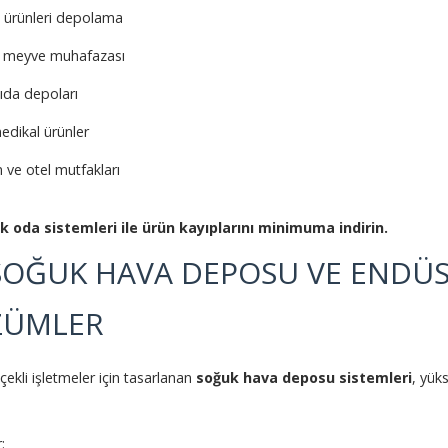
t ürünleri depolama
 meyve muhafazası
ıda depoları
medikal ürünler
 ve otel mutfakları
k oda sistemleri ile ürün kayıplarını minimuma indirin.
SOĞUK HAVA DEPOSU VE ENDÜS
ZÜMLER
çekli işletmeler için tasarlanan
soğuk hava deposu sistemleri
, yük
: