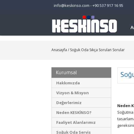
info@keskinso.com
-
+90 537 917 16 95
A
Anasayfa
/ Soğuk Oda Sıkça Sorulan Sorular
Kurumsal
Soğu
Hakkımızda
Vizyon & Misyon
Değerlerimiz
Neden K
Soğutma i
Neden KESKİNSO?
tasarlam
Faaliyet Alanlarımız
gereksini
Soğuk Oda Servis