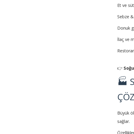
Et ve sü
Sebze &
Donuk g
İlaç ve 
Restoran
👉
Soğu
🏭 
ÇÖ
Büyük öl
sağlar.
Özellikler