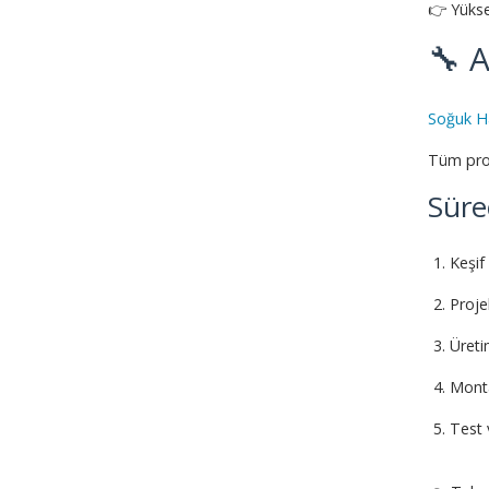
👉 Yükse
🔧 
Soğuk H
Tüm proj
Süre
Keşif
Proje
Üret
Mont
Test 