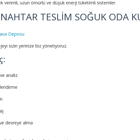
k verimli, uzun ömürlü ve düşük enerji tüketimli sistemler.
ANAHTAR TESLİM SOĞUK ODA 
ava Deposu
eyi sizin yerinize biz yönetiyoruz.
ç:
 ve analiz
lendirme
im
aj
ve devreye alma