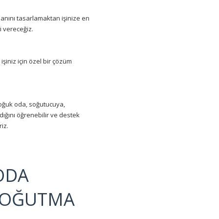
alanını tasarlamaktan işinize en
i vereceğiz.
işiniz için özel bir çözüm
. soğuk oda, soğutucuya,
ığını öğrenebilir ve destek
iz.
ODA
 SOĞUTMA