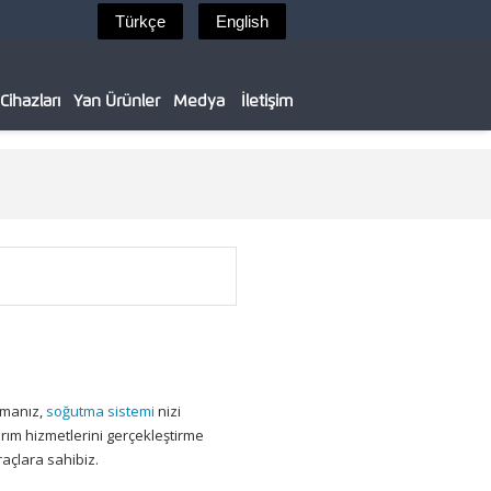
ihazları
Yan Ürünler
Medya
İletişim
ışmanız,
soğutma sistemi
nizi
m hizmetlerini gerçekleştirme
açlara sahibiz.