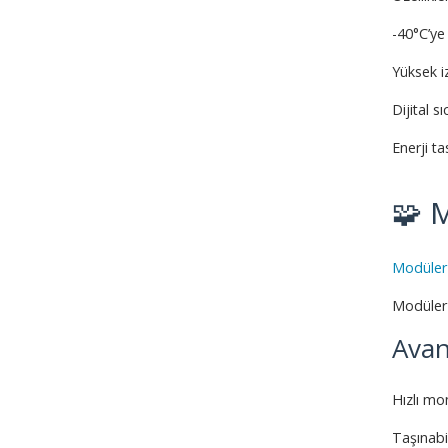
-40°C’y
Yüksek i
Dijital s
Enerji ta
🧩 
Modüler
Modüler 
Avant
Hızlı mo
Taşınabil