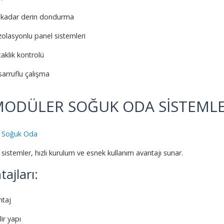
e kadar derin dondurma
zolasyonlu panel sistemleri
ıcaklık kontrolü
sarruflu çalışma
MODÜLER SOĞUK ODA SİSTEMLE
 Soğuk Oda
sistemler, hızlı kurulum ve esnek kullanım avantajı sunar.
ajları:
ntaj
ir yapı