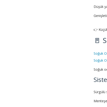
Düşük ya
Genişleti
👉 Küçük
🚪 
Soğuk Od
Soğuk Od
Soğuk od
Sist
Sürgülü 
Menteşel