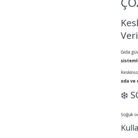
ÇÖ
Kes
Ver
Gıda güve
sisteml
Keskins
oda ve 
❄️ 
Soğuk oda
Kull